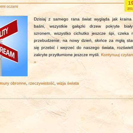
1
oimi oczami
201
Dzisiaj z samego rana świat wygląda jak kraina
baśni, wszystkie gałązki drzew pokryte biał
szronem, wszystko cichutko jeszcze śpi, czeka 
przebudzenie, na nowy dzień, słońce za mgłą sta
się przebić i wejrzeć do naszego świata, rozświetl
zakryte przytłumione jeszcze myśli.
Kontynuuj czytan
»
mury obronne
,
rzeczywistość
,
wizja świata