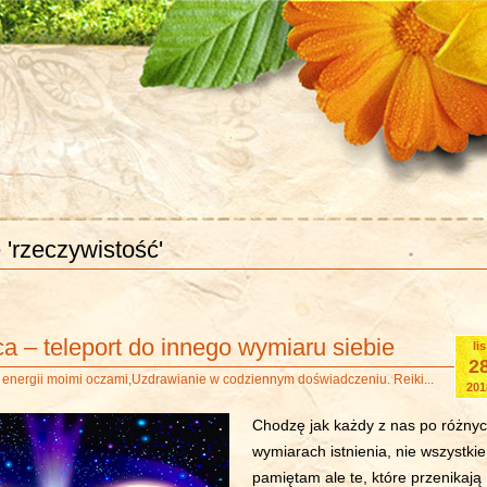
 'rzeczywistość'
a – teleport do innego wymiaru siebie
lis
2
 energii moimi oczami
,
Uzdrawianie w codziennym doświadczeniu. Reiki...
201
Chodzę jak każdy z nas po różny
wymiarach istnienia, nie wszystkie
pamiętam ale te, które przenikają