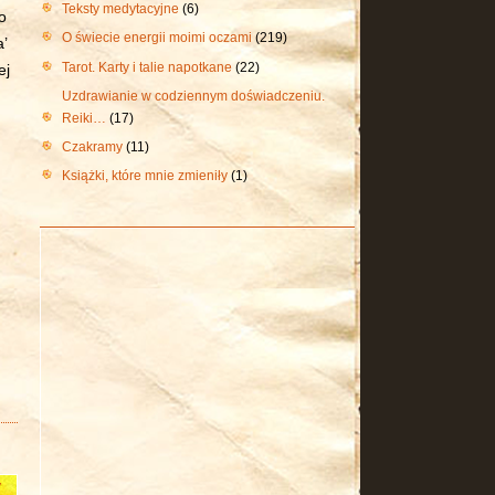
Teksty medytacyjne
(6)
o
O świecie energii moimi oczami
(219)
’
Tarot. Karty i talie napotkane
(22)
ej
Uzdrawianie w codziennym doświadczeniu.
Reiki…
(17)
Czakramy
(11)
Książki, które mnie zmieniły
(1)
y