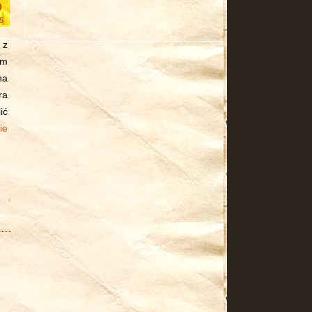
9
5
 z
ym
na
ra
ić
ie