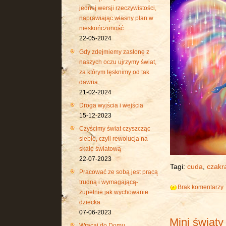
jednej wersji rzeczywistości,
naprawiając własny plan w
nieskończoność
22-05-2024
Gdy zdejmiemy zasłonę z
naszych oczu ujrzymy świat,
za którym tęsknimy od tak
dawna
21-02-2024
Droga wyjścia i wejścia
15-12-2023
Czyścimy świat czyszcząc
siebie, czyli rewolucja na
skalę światową
22-07-2023
Tagi:
cuda
,
czakr
Pracować ze sobą jest pracą
trudną i wymagającą-
Brak komentarzy
zupełnie jak wychowanie
dziecka
07-06-2023
Mini światy
Wracaj do Domu