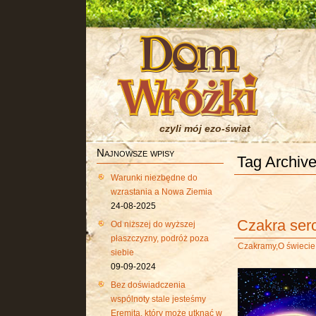
czyli mój ezo-świat
Najnowsze wpisy
Tag Archive
Warunki niezbędne do
wzrastania a Nowa Ziemia
24-08-2025
Czakra serc
Od niższej do wyższej
płaszczyzny, podróż poza
Czakramy
,
O świecie
siebie
09-09-2024
Bez doświadczenia
wspólnoty stale jesteśmy
Eremitą, który może utknąć w