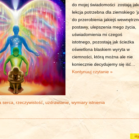
do mojej świadomości zostają jak
lekcja potrzebna dla ziemskiego ‘ja
do przerobienia jakiejś wewnętrzn
postawy, ulepszenia mego życia,
uświadomienia mi czegoś
istotnego, pozostają jak ścieżka
oświetlona blaskiem wyryta w
ciemności, którą można ale nie
koniecznie decydujemy się iść…
Kontynuuj czytanie »
a serca
,
rzeczywistość
,
uzdrawianie
,
wymiary istnienia
st