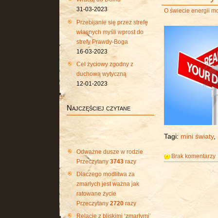
31-03-2023
O świecie energii m
Przebijanie się przez strefę
własnych myśli wprost do
strefy Prawdy-Boga
16-03-2023
Cel życiowy zgodny z
duchową wytyczną
12-01-2023
Najczęściej czytane
Tagi:
mini światy
,
Odważne dusze w rodzie
Brak komentarzy
Przeczytany
3743
razy
Dlaczego modlitwa za
zmarłych jest ważna jak
ratowane życie
Przeczytany
2720
razy
Relacje z bliskimi ‘zmarłymi’