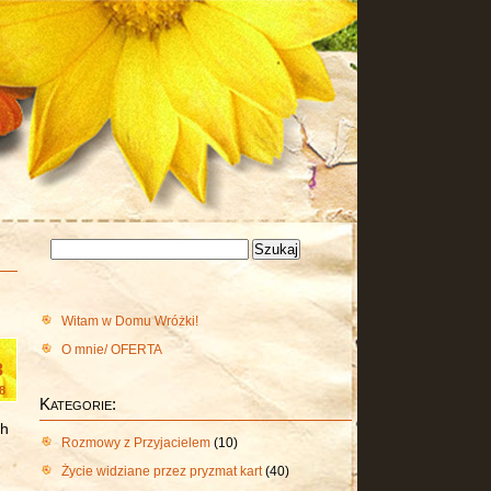
Szukaj:
Witam w Domu Wróżki!
O mnie/ OFERTA
8
8
Kategorie:
ch
Rozmowy z Przyjacielem
(10)
Życie widziane przez pryzmat kart
(40)