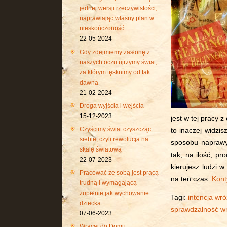
jednej wersji rzeczywistości,
naprawiając własny plan w
nieskończoność
22-05-2024
Gdy zdejmiemy zasłonę z
naszych oczu ujrzymy świat,
za którym tęsknimy od tak
dawna
21-02-2024
Droga wyjścia i wejścia
15-12-2023
jest w tej pracy 
Czyścimy świat czyszcząc
to inaczej widzis
siebie, czyli rewolucja na
sposobu naprawy 
skalę światową
tak, na ilość, p
22-07-2023
kierujesz ludzi w
Pracować ze sobą jest pracą
na ten czas.
Kont
trudną i wymagającą-
zupełnie jak wychowanie
Tagi:
intencja wr
dziecka
sprawdzalność w
07-06-2023
Wracaj do Domu