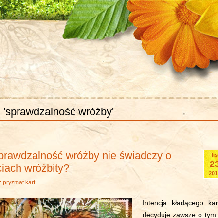
 'sprawdzalność wróżby'
prawdzalność wróżby nie świadczy o
lis
2
iach wróżbity?
201
 pryzmat kart
Intencja kładącego kar
decyduje zawsze o tym