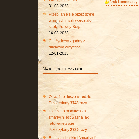
Brak komentarzy
31-03-2023
Przebijanie się przez strefę
własnych myśli wprost do
strefy Prawdy-Boga
16-03-2023
Cel życiowy zgodny z
duchową wytyczną
12-01-2023
Najczęściej czytane
Odważne dusze w rodzie
Przeczytany
3743
razy
Dlaczego modlitwa za
zmarłych jest ważna jak
ratowane życie
Przeczytany
2720
razy
Relacje z bliskimi ‘zmarłymi’