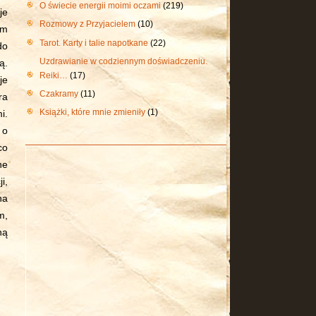
O świecie energii moimi oczami
(219)
je
Rozmowy z Przyjacielem
(10)
ym
Tarot. Karty i talie napotkane
(22)
do
Uzdrawianie w codziennym doświadczeniu.
ą.
Reiki…
(17)
je
Czakramy
(11)
ra
Książki, które mnie zmieniły
(1)
i.
 o
co
ne
i,
na
m,
ną