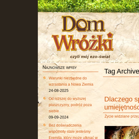
czyli mój ezo-świat
Najnowsze wpisy
Tag Archive
Warunki niezbędne do
wzrastania a Nowa Ziemia
24-08-2025
Dlaczego s
Od niższej do wyższej
płaszczyzny, podróż poza
umiejętnośc
siebie
Życie widziane przez
09-09-2024
Bez doświadczenia
wspólnoty stale jesteśmy
Eremitą, który może utknąć w