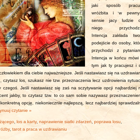
jaki sposób pracu
wróżbita i w pewn
sensie jacy ludzie 
niego przychodz
Intencja zakłada two
podejście do osoby, któ
przychodzi z pytaniam
Intencja w końcu mówi
tym jak ty pracujesz i 
z człowiekiem dla ciebie najważniejsze. Jeśli nastawiasz się na uzdrawia
z, czytasz los, szukasz nie tzw. przeznaczenia lecz uzdrowienia sytuacj
czegoś. Jeśli nastawiasz się zaś na sczytywanie opcji najbardziej 
rocent jakby, to czytasz tzw. to co sam sobie nazywasz przeznaczenie
 konkretną opcję, niekoniecznie najlepszą, lecz najbardziej sprawdzal
ynuuj czytanie »
óżącego
,
los a karty
,
naprawienie siatki zdarzeń
,
poprawa losu
,
różby
,
tarot a praca w uzdrawianiu