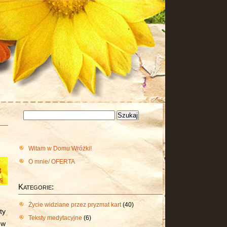
Szukaj:
Witam w Domu Wróżki!
O mnie/ OFERTA
3
5
Kategorie:
Życie widziane przez pryzmat kart
(40)
ty
Teksty medytacyjne
(6)
 w