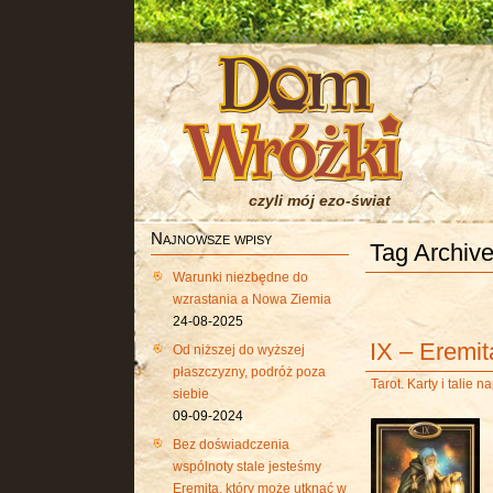
czyli mój ezo-świat
Najnowsze wpisy
Tag Archive
Warunki niezbędne do
wzrastania a Nowa Ziemia
24-08-2025
IX – Eremit
Od niższej do wyższej
płaszczyzny, podróż poza
Tarot. Karty i talie 
siebie
09-09-2024
Bez doświadczenia
wspólnoty stale jesteśmy
Eremitą, który może utknąć w