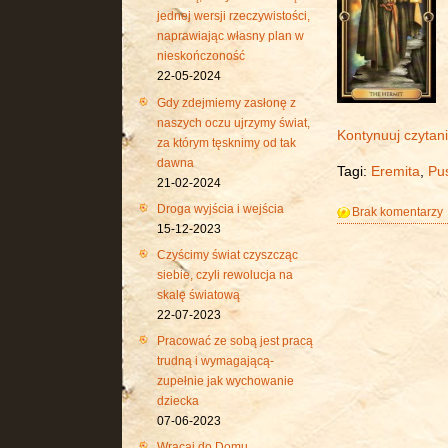
jednej wersji rzeczywistości,
naprawiając własny plan w
nieskończoność
22-05-2024
Gdy zdejmiemy zasłonę z
naszych oczu ujrzymy świat,
Kontynuuj czytan
za którym tęsknimy od tak
dawna
Tagi:
Eremita
,
Pus
21-02-2024
Droga wyjścia i wejścia
Brak komentarzy
15-12-2023
Czyścimy świat czyszcząc
siebie, czyli rewolucja na
skalę światową
22-07-2023
Pracować ze sobą jest pracą
trudną i wymagającą-
zupełnie jak wychowanie
dziecka
07-06-2023
Wracaj do Domu