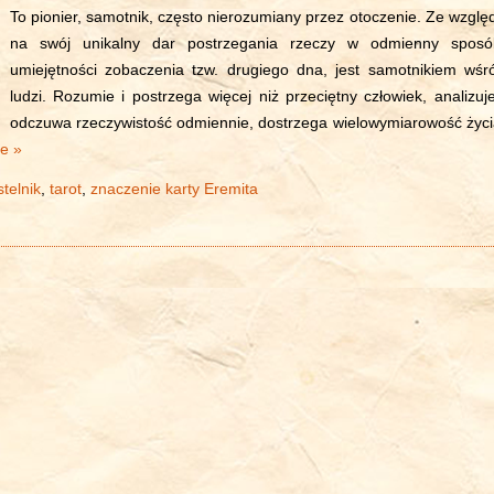
To pionier, samotnik, często nierozumiany przez otoczenie. Ze wzglę
na swój unikalny dar postrzegania rzeczy w odmienny sposó
umiejętności zobaczenia tzw. drugiego dna, jest samotnikiem wśr
ludzi. Rozumie i postrzega więcej niż przeciętny człowiek, analizuje
odczuwa rzeczywistość odmiennie, dostrzega wielowymiarowość życi
ie »
telnik
,
tarot
,
znaczenie karty Eremita