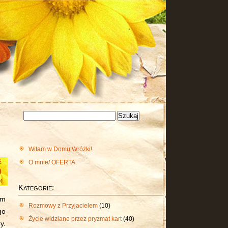
Szukaj:
Witam w Domu Wróżki!
O mnie/ OFERTA
ź
0
4
Kategorie:
em
Rozmowy z Przyjacielem
(10)
go
Życie widziane przez pryzmat kart
(40)
y.