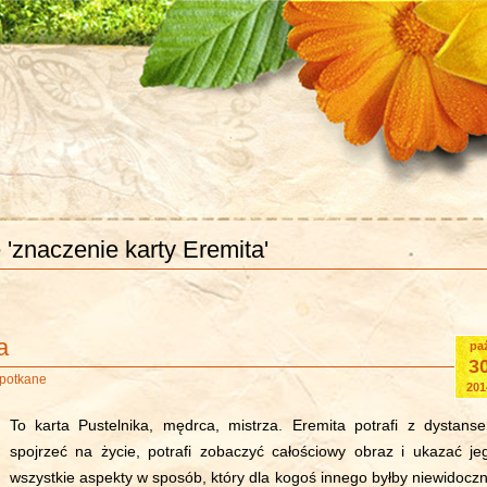
 'znaczenie karty Eremita'
a
pa
3
napotkane
201
To karta Pustelnika, mędrca, mistrza. Eremita potrafi z dystans
spojrzeć na życie, potrafi zobaczyć całościowy obraz i ukazać je
wszystkie aspekty w sposób, który dla kogoś innego byłby niewidoczn