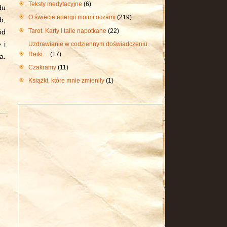
Teksty medytacyjne
(6)
du
O świecie energii moimi oczami
(219)
b,
Tarot. Karty i talie napotkane
(22)
ód
Uzdrawianie w codziennym doświadczeniu.
 i
Reiki…
(17)
a.
Czakramy
(11)
Książki, które mnie zmieniły
(1)