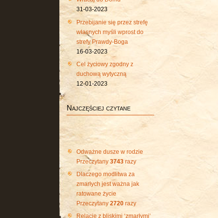
31-03-2023
Przebijanie się przez strefę
własnych myśli wprost do
strefy Prawdy-Boga
16-03-2023
Cel życiowy zgodny z
duchową wytyczną
12-01-2023
Najczęściej czytane
Odważne dusze w rodzie
Przeczytany
3743
razy
Dlaczego modlitwa za
zmarłych jest ważna jak
ratowane życie
Przeczytany
2720
razy
Relacje z bliskimi ‘zmarłymi’