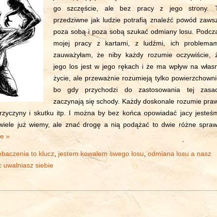
go szczęście, ale bez pracy z jego strony. 
przedziwne jak ludzie potrafią znaleźć powód zaws
poza sobą i poza sobą szukać odmiany losu. Podcz
mojej pracy z kartami, z ludźmi, ich problemam
zauważyłam, że niby każdy rozumie oczywiście, 
jego los jest w jego rękach i że ma wpływ na włas
życie, ale przeważnie rozumieją tylko powierzchowni
bo gdy przychodzi do zastosowania tej zasa
zaczynają się schody. Każdy doskonale rozumie pra
przyczyny i skutku itp. I można by bez końca opowiadać jacy jesteś
ak wiele już wiemy, ale znać drogę a nią podążać to dwie różne spraw
ie »
ebaczenia to klucz
,
jestem kowalem swego losu
,
odmiana losu a nasz
 uwalniasz siebie