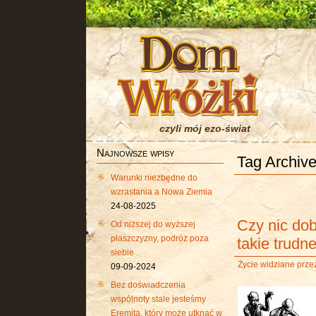
czyli mój ezo-świat
Najnowsze wpisy
Tag Archive
Warunki niezbędne do
wzrastania a Nowa Ziemia
24-08-2025
Czy nic do
Od niższej do wyższej
płaszczyzny, podróż poza
takie trudn
siebie
Życie widziane przez
09-09-2024
Bez doświadczenia
wspólnoty stale jesteśmy
Eremitą, który może utknąć w