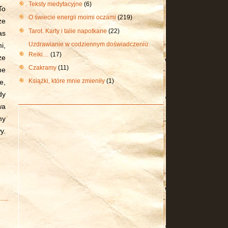
Teksty medytacyjne
(6)
To
O świecie energii moimi oczami
(219)
ze
Tarot. Karty i talie napotkane
(22)
as
Uzdrawianie w codziennym doświadczeniu.
i,
Reiki…
(17)
że
Czakramy
(11)
ne
Książki, które mnie zmieniły
(1)
e,
dy
wa
my
y.