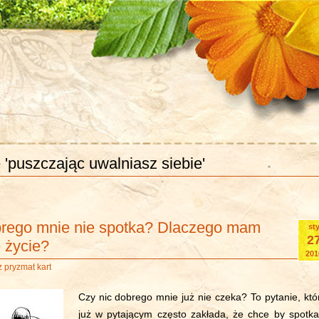
 'puszczając uwalniasz siebie'
brego mnie nie spotka? Dlaczego mam
st
2
e życie?
201
 pryzmat kart
Czy nic dobrego mnie już nie czeka? To pytanie, któ
już w pytającym często zakłada, że chce by spotka