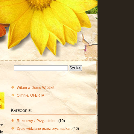
Szukaj:
Witam w Domu Wróżki!
O mnie/ OFERTA
y
7
6
Kategorie:
Rozmowy z Przyjacielem
(10)
re
Życie widziane przez pryzmat kart
(40)
ło