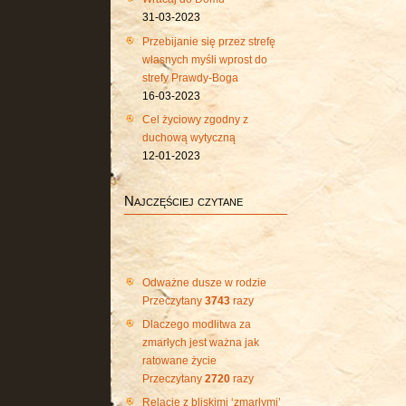
31-03-2023
Przebijanie się przez strefę
własnych myśli wprost do
strefy Prawdy-Boga
16-03-2023
Cel życiowy zgodny z
duchową wytyczną
12-01-2023
Najczęściej czytane
Odważne dusze w rodzie
Przeczytany
3743
razy
Dlaczego modlitwa za
zmarłych jest ważna jak
ratowane życie
Przeczytany
2720
razy
Relacje z bliskimi ‘zmarłymi’