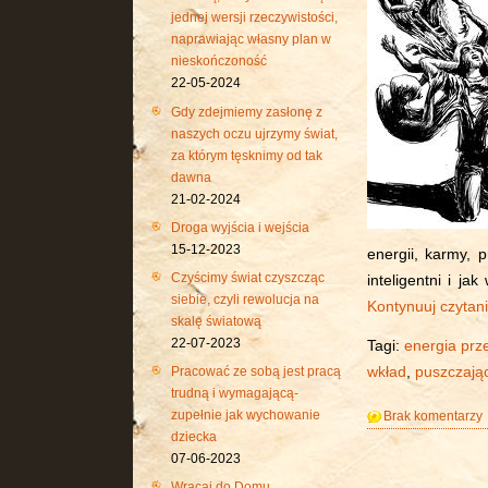
jednej wersji rzeczywistości,
naprawiając własny plan w
nieskończoność
22-05-2024
Gdy zdejmiemy zasłonę z
naszych oczu ujrzymy świat,
za którym tęsknimy od tak
dawna
21-02-2024
Droga wyjścia i wejścia
15-12-2023
energii, karmy, 
Czyścimy świat czyszcząc
inteligentni i j
siebie, czyli rewolucja na
Kontynuuj czytan
skalę światową
22-07-2023
Tagi:
energia prz
wkład
,
puszczając
Pracować ze sobą jest pracą
trudną i wymagającą-
zupełnie jak wychowanie
Brak komentarzy
dziecka
07-06-2023
Wracaj do Domu