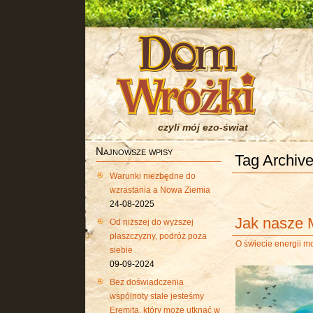
czyli mój ezo-świat
Najnowsze wpisy
Tag Archive
Warunki niezbędne do
wzrastania a Nowa Ziemia
24-08-2025
Jak nasze 
Od niższej do wyższej
płaszczyzny, podróż poza
O świecie energii m
siebie
09-09-2024
Bez doświadczenia
wspólnoty stale jesteśmy
Eremitą, który może utknąć w