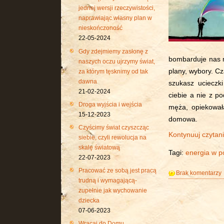
jednej wersji rzeczywistości,
naprawiając własny plan w
nieskończoność
22-05-2024
Gdy zdejmiemy zasłonę z
bombarduje nas m
naszych oczu ujrzymy świat,
plany, wybory. C
za którym tęsknimy od tak
dawna
szukasz ucieczk
21-02-2024
ciebie a nie z p
Droga wyjścia i wejścia
męża, opiekował
15-12-2023
domowa.
Czyścimy świat czyszcząc
Kontynuuj czytan
siebie, czyli rewolucja na
skalę światową
Tagi:
energia w po
22-07-2023
Pracować ze sobą jest pracą
Brak komentarzy
trudną i wymagającą-
zupełnie jak wychowanie
dziecka
07-06-2023
Wracaj do Domu