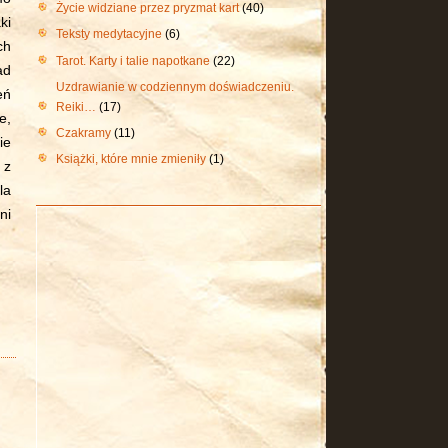
Życie widziane przez pryzmat kart
(40)
ki
Teksty medytacyjne
(6)
ch
Tarot. Karty i talie napotkane
(22)
ad
Uzdrawianie w codziennym doświadczeniu.
eń
Reiki…
(17)
e,
Czakramy
(11)
ie
Książki, które mnie zmieniły
(1)
 z
la
ni