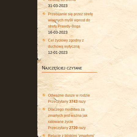
31-03-2023
Przebijanie się przez strefę
własnych myśli wprost do
strefy Prawdy-Boga
16-03-2023
Cel życiowy zgodny z
duchową wytyczną
12-01-2023
Najczęściej czytane
Odważne dusze w rodzie
Przeczytany
3743
razy
Dlaczego modlitwa za
zmarłych jest ważna jak
ratowane życie
Przeczytany
2720
razy
Relacje z bliskimi ‘zmarłymi’