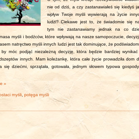
nie od dziś, a czy zastanawiałeś się kiedyś ja
wpływ Twoje myśli wywierają na życie inny
ludzi? Ciekawe jest to, że świadomie się n
tym nie zastanawiamy jednak na co dzi
asa myśli i bodźców, które wpływają na nasze samopoczucie, decyzj
zasem natręctwo myśli innych ludzi jest tak dominujące, że podświadom
i by móc podjąć niezależną decyzję, która będzie bardziej wynikać
odszeptów innych. Mam koleżankę, która całe życie prowadziła dom d
a się dziećmi, sprzątała, gotowała, jednym słowem typowa gospody
ie »
staci myśli
,
potęga myśli