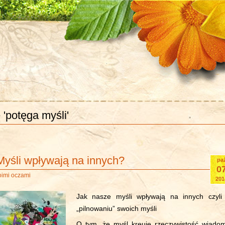
 'potęga myśli'
Myśli wpływają na innych?
pa
0
oimi oczami
201
Jak nasze myśli wpływają na innych czyli
„pilnowaniu” swoich myśli
O tym, że myśl kreuje rzeczywistość wiado