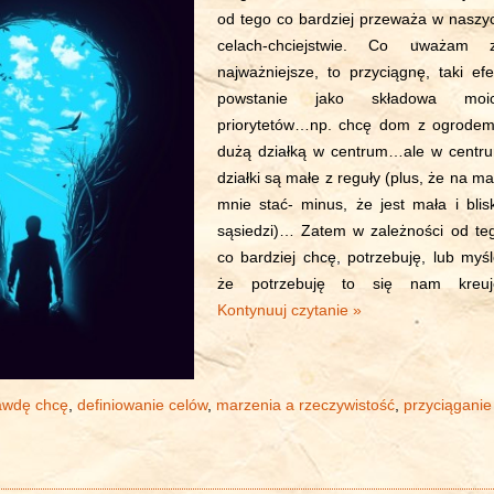
od tego co bardziej przeważa w naszy
celach-chciejstwie. Co uważam 
najważniejsze, to przyciągnę, taki efe
powstanie jako składowa moi
priorytetów…np. chcę dom z ogrodem
dużą działką w centrum…ale w centr
działki są małe z reguły (plus, że na ma
mnie stać- minus, że jest mała i blis
sąsiedzi)… Zatem w zależności od te
co bardziej chcę, potrzebuję, lub myśl
że potrzebuję to się nam kreuj
Kontynuuj czytanie »
awdę chcę
,
definiowanie celów
,
marzenia a rzeczywistość
,
przyciąganie