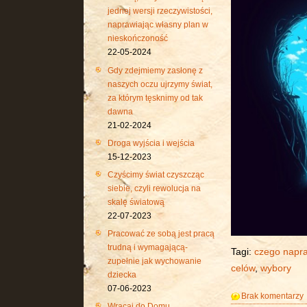
jednej wersji rzeczywistości,
naprawiając własny plan w
nieskończoność
22-05-2024
Gdy zdejmiemy zasłonę z
naszych oczu ujrzymy świat,
za którym tęsknimy od tak
dawna
21-02-2024
Droga wyjścia i wejścia
15-12-2023
Czyścimy świat czyszcząc
siebie, czyli rewolucja na
skalę światową
22-07-2023
Pracować ze sobą jest pracą
trudną i wymagającą-
Tagi:
czego napr
zupełnie jak wychowanie
celów
,
wybory
dziecka
07-06-2023
Brak komentarzy
Wracaj do Domu