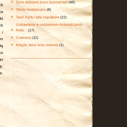
Życie widziane przez pryzmat kart
(40)
ch
Teksty medytacyjne
(6)
za
Tarot. Karty i talie napotkane
(22)
kt
Uzdrawianie w codziennym doświadczeniu.
ch
Reiki…
(17)
 i
Czakramy
(11)
um
Książki, które mnie zmieniły
(1)
łą
ko
go
ę,
e.