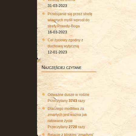
31-03-2023
Przebijanie się przez strefę
własnych myśli wprost do
strefy Prawdy-Boga
16-03-2023
Cel życiowy zgodny z
duchową wytyczną
12-01-2023
Najczęściej czytane
Odważne dusze w rodzie
Przeczytany
3743
razy
Dlaczego modlitwa za
zmarłych jest ważna jak
ratowane życie
Przeczytany
2720
razy
Relacje z bliskimi ‘zmarłymi’