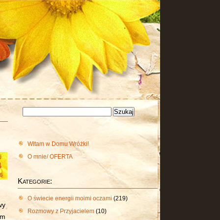
Szukaj:
Witam w Domu Wróżki!
O mnie/ OFERTA
j
4
6
Kategorie:
O świecie energii moimi oczami
(219)
wy
Rozmowy z Przyjacielem
(10)
im