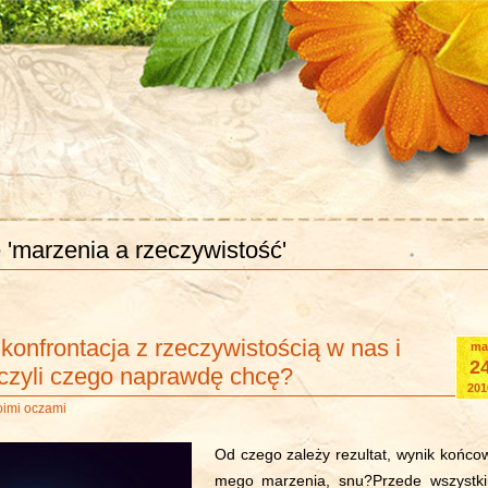
 'marzenia a rzeczywistość'
konfrontacja z rzeczywistością w nas i
ma
2
 czyli czego naprawdę chcę?
201
oimi oczami
Od czego zależy rezultat, wynik końco
mego marzenia, snu?Przede wszystk