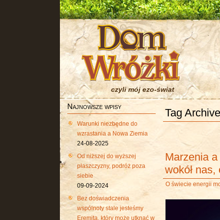
czyli mój ezo-świat
Najnowsze wpisy
Tag Archive
Warunki niezbędne do
wzrastania a Nowa Ziemia
24-08-2025
Marzenia a 
Od niższej do wyższej
płaszczyzny, podróż poza
wokół nas,
siebie
O świecie energii m
09-09-2024
Bez doświadczenia
wspólnoty stale jesteśmy
Eremitą, który może utknąć w