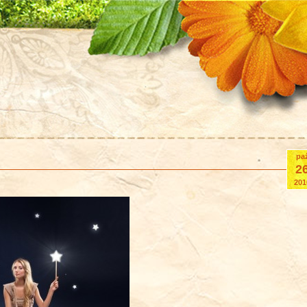
pa
2
201