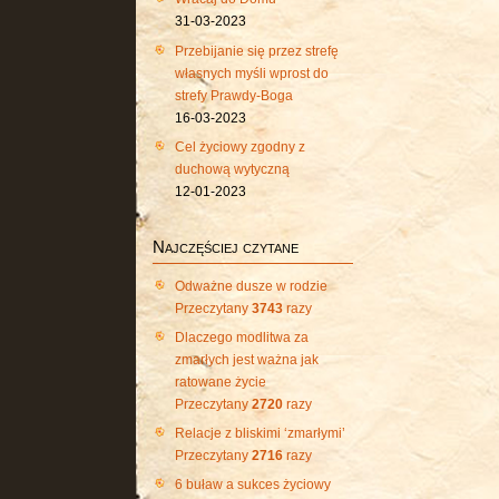
31-03-2023
Przebijanie się przez strefę
własnych myśli wprost do
strefy Prawdy-Boga
16-03-2023
Cel życiowy zgodny z
duchową wytyczną
12-01-2023
Najczęściej czytane
Odważne dusze w rodzie
Przeczytany
3743
razy
Dlaczego modlitwa za
zmarłych jest ważna jak
ratowane życie
Przeczytany
2720
razy
Relacje z bliskimi ‘zmarłymi’
Przeczytany
2716
razy
6 buław a sukces życiowy