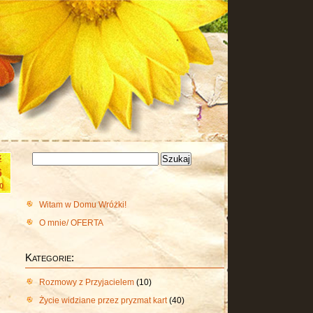
Szukaj:
ź
6
0
Witam w Domu Wróżki!
O mnie/ OFERTA
Kategorie:
Rozmowy z Przyjacielem
(10)
Życie widziane przez pryzmat kart
(40)