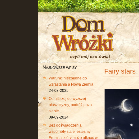
czyli mój ezo-świat
Najnowsze wpisy
Fairy stars
Warunki niezbędne do
wzrastania a Nowa Ziemia
24-08-2025
Od niższej do wyższej
płaszczyzny, podróż poza
siebie
09-09-2024
Bez doświadczenia
wspólnoty stale jesteśmy
Eremitą, który może utknąć w