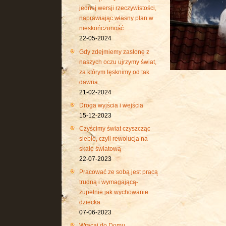
jednej wersji rzeczywistości,
naprawiając własny plan w
nieskończoność
22-05-2024
Gdy zdejmiemy zasłonę z
naszych oczu ujrzymy świat,
za którym tęsknimy od tak
dawna
21-02-2024
Droga wyjścia i wejścia
15-12-2023
Czyścimy świat czyszcząc
siebie, czyli rewolucja na
skalę światową
22-07-2023
Pracować ze sobą jest pracą
trudną i wymagającą-
zupełnie jak wychowanie
dziecka
07-06-2023
Wracaj do Domu