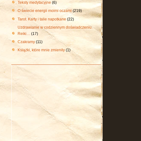
Teksty medytacyjne
(6)
O świecie energii moimi oczami
(219)
Tarot. Karty i talie napotkane
(22)
Uzdrawianie w codziennym doświadczeniu.
Reiki…
(17)
Czakramy
(11)
Książki, które mnie zmieniły
(1)