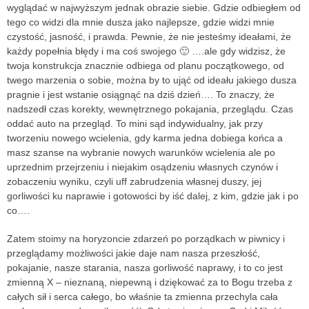
wyglądać w najwyższym jednak obrazie siebie. Gdzie odbiegłem od
tego co widzi dla mnie dusza jako najlepsze, gdzie widzi mnie
czystość, jasność, i prawda. Pewnie, że nie jesteśmy ideałami, że
każdy popełnia błędy i ma coś swojego 🙂 ….ale gdy widzisz, że
twoja konstrukcja znacznie odbiega od planu początkowego, od
twego marzenia o sobie, można by to ująć od ideału jakiego dusza
pragnie i jest wstanie osiągnąć na dziś dzień…. To znaczy, że
nadszedł czas korekty, wewnętrznego pokajania, przeglądu. Czas
oddać auto na przegląd. To mini sąd indywidualny, jak przy
tworzeniu nowego wcielenia, gdy karma jedna dobiega końca a
masz szanse na wybranie nowych warunków wcielenia ale po
uprzednim przejrzeniu i niejakim osądzeniu własnych czynów i
zobaczeniu wyniku, czyli uff zabrudzenia własnej duszy, jej
gorliwości ku naprawie i gotowości by iść dalej, z kim, gdzie jak i po
co….
Zatem stoimy na horyzoncie zdarzeń po porządkach w piwnicy i
przeglądamy możliwości jakie daje nam nasza przeszłość,
pokajanie, nasze starania, nasza gorliwość naprawy, i to co jest
zmienną X – nieznaną, niepewną i dziękować za to Bogu trzeba z
całych sił i serca całego, bo właśnie ta zmienna przechyla cała