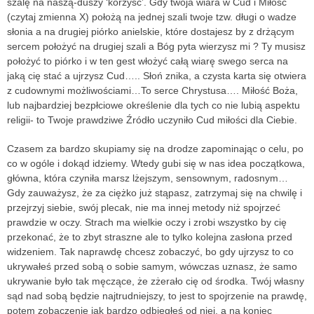
szalę na naszą-duszy ‘korzyść’. Gdy twoja wiara w Cud i Miłość
(czytaj zmienna X) położą na jednej szali twoje tzw. długi o wadze
słonia a na drugiej piórko anielskie, które dostajesz by z drżącym
sercem położyć na drugiej szali a Bóg pyta wierzysz mi ? Ty musisz
położyć to piórko i w ten gest włożyć całą wiarę swego serca na
jaką cię stać a ujrzysz Cud….. Słoń znika, a czysta karta się otwiera
z cudownymi możliwościami…To serce Chrystusa…. Miłość Boża,
lub najbardziej bezpłciowe określenie dla tych co nie lubią aspektu
religii- to Twoje prawdziwe Źródło uczyniło Cud miłości dla Ciebie.
Czasem za bardzo skupiamy się na drodze zapominając o celu, po
co w ogóle i dokąd idziemy. Wtedy gubi się w nas idea początkowa,
główna, która czyniła marsz lżejszym, sensownym, radosnym…
Gdy zauważysz, że za ciężko już stąpasz, zatrzymaj się na chwilę i
przejrzyj siebie, swój plecak, nie ma innej metody niż spojrzeć
prawdzie w oczy. Strach ma wielkie oczy i zrobi wszystko by cię
przekonać, że to zbyt straszne ale to tylko kolejna zasłona przed
widzeniem. Tak naprawdę chcesz zobaczyć, bo gdy ujrzysz to co
ukrywałeś przed sobą o sobie samym, wówczas uznasz, że samo
ukrywanie było tak męczące, że zżerało cię od środka. Twój własny
sąd nad sobą będzie najtrudniejszy, to jest to spojrzenie na prawdę,
potem zobaczenie jak bardzo odbiegłeś od niej, a na koniec