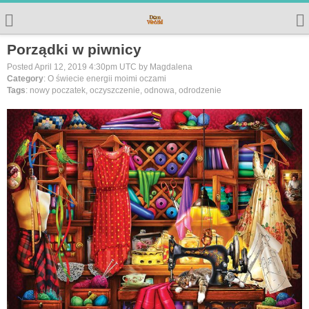
Porządki w piwnicy
Posted April 12, 2019 4:30pm UTC by Magdalena
Category
: O świecie energii moimi oczami
Tags
: nowy poczatek, oczyszczenie, odnowa, odrodzenie