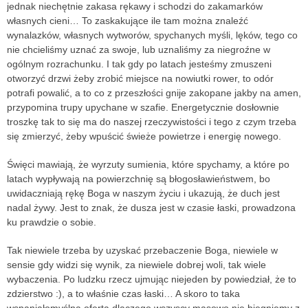
jednak niechętnie zakasa rękawy i schodzi do zakamarków
własnych cieni… To zaskakujące ile tam można znaleźć
wynalazków, własnych wytworów, spychanych myśli, lęków, tego co
nie chcieliśmy uznać za swoje, lub uznaliśmy za niegroźne w
ogólnym rozrachunku. I tak gdy po latach jesteśmy zmuszeni
otworzyć drzwi żeby zrobić miejsce na nowiutki rower, to odór
potrafi powalić, a to co z przeszłości gnije zakopane jakby na amen,
przypomina trupy upychane w szafie. Energetycznie dosłownie
troszkę tak to się ma do naszej rzeczywistości i tego z czym trzeba
się zmierzyć, żeby wpuścić świeże powietrze i energię nowego.
Święci mawiają, że wyrzuty sumienia, które spychamy, a które po
latach wypływają na powierzchnię są błogosławieństwem, bo
uwidaczniają rękę Boga w naszym życiu i ukazują, że duch jest
nadal żywy. Jest to znak, że dusza jest w czasie łaski, prowadzona
ku prawdzie o sobie.
Tak niewiele trzeba by uzyskać przebaczenie Boga, niewiele w
sensie gdy widzi się wynik, za niewiele dobrej woli, tak wiele
wybaczenia. Po ludzku rzecz ujmując niejeden by powiedział, że to
zdzierstwo :), a to właśnie czas łaski… A skoro to taka
wspaniałomyślna oferta dlaczego wszyscy masowo nie biegniemy z