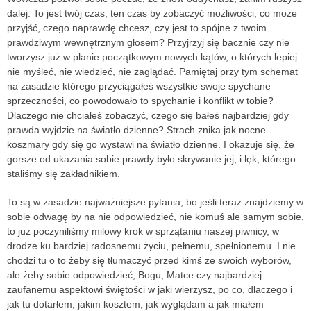
dalej. To jest twój czas, ten czas by zobaczyć możliwości, co może
przyjść, czego naprawdę chcesz, czy jest to spójne z twoim
prawdziwym wewnętrznym głosem? Przyjrzyj się bacznie czy nie
tworzysz już w planie początkowym nowych kątów, o których lepiej
nie myśleć, nie wiedzieć, nie zaglądać. Pamiętaj przy tym schemat
na zasadzie którego przyciągałeś wszystkie swoje spychane
sprzeczności, co powodowało to spychanie i konflikt w tobie?
Dlaczego nie chciałeś zobaczyć, czego się bałeś najbardziej gdy
prawda wyjdzie na światło dzienne? Strach znika jak nocne
koszmary gdy się go wystawi na światło dzienne. I okazuje się, że
gorsze od ukazania sobie prawdy było skrywanie jej, i lęk, którego
staliśmy się zakładnikiem.
To są w zasadzie najważniejsze pytania, bo jeśli teraz znajdziemy w
sobie odwagę by na nie odpowiedzieć, nie komuś ale samym sobie,
to już poczyniliśmy milowy krok w sprzątaniu naszej piwnicy, w
drodze ku bardziej radosnemu życiu, pełnemu, spełnionemu. I nie
chodzi tu o to żeby się tłumaczyć przed kimś ze swoich wyborów,
ale żeby sobie odpowiedzieć, Bogu, Matce czy najbardziej
zaufanemu aspektowi świętości w jaki wierzysz, po co, dlaczego i
jak tu dotarłem, jakim kosztem, jak wyglądam a jak miałem