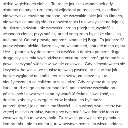
siebie w głębinach siebie. To trochę jak czas wspominek gdy
siadamy na strychu ze starymi zdjęciami po rodzicach, dziadkach…
nie wszystkie chwile są radosne, nie wszystkie takie jak na filmach,
nie wszystkie nadają się do opowiedzenia i nie wszystkie nadają się
do ukazania światu, ale wszystkie trzeba przejrzeć, wynieść z
własnego cienia, przyznać się przed sobą że to było i że skutki są
tutaj nadal. Oddać prawdę poprzez uznanie jej Bogu. To jak przejść
przez własne piekło, dusząc się od wspomnień, patrzeć mimo dymu
i łez… poprzez łzy docierasz do czyśćca a dopiero poprzez długą
drogę czyszczenia wychodzisz na otwartą przestrzeń gdzie możesz
powoli zaczynać widzieć w świetle cokolwiek. Gdy zdecydowałeś się
i czyścisz bo wiesz, że musisz tę swoją piwnicę, to nie wiesz jak
będzie wyglądać na końcu, co zostawisz, co okaże się już
nieużyteczne, a co całkiem przeszkadza. Gdy zmyjesz duszący
kurz i brud z tego co nagromadziłeś, poustawiasz wszystko na
półeczkach i otworzysz okna by wpuścić światło i świeżość, to
dopiero zobaczysz czego ci teraz brakuje, co być może
potrzebujesz, i jakie masz możliwości…. Im więcej wymieciesz tym
więcej miejsca zrobisz, warto przy tym mieć świadomość tego co
zostawiam, bo to tworzy mnie. Tu zawsze pojawiają się pytania o
kompromis…ale to nie targ, tu w pewnym sensie im więcej oddasz