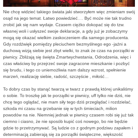
Nie chcę widzieć takiego świata jaki stworzyłem więc zmieniam swój
osąd na jego temat. Łatwo powiedzieć…. Być może nie tak trudno
zrobić jak się nam wydaje. Czasem ciężko dokopać się do tzw.
własnej woli i usłyszeć swoje deklaracje, a gdy już je zobaczymy
mogą się okazać wielkim zaskoczeniem dla samego producenta.
Gdy rozdźwięk pomiędzy pleciuchem bezmyślnego ego -jaźni a
duchową wizją siebie jest zbyt wielki, to znak że czas na porządki w
piwnicy. Zbliżają się święta Zmartwychwstania, Odrodzenia, więc i
czas właściwy by przejrzeć swoje zagracone mieszkanie i pozbyć
się brudu, i tego co uniemożliwia nam dalszy wzrost, spełnienie
marzeń, realizację siebie, radość, szczęście , miłość…
To dobry czas by stanąć twarzą w twarz z prawdą której unikaliśmy
o sobie. To troszkę jak te porządki w piwnicy, uff tylko nie dziś, nie
chcę tego oglądać, nie mam siły tego dziś przeglądać i rozdzielać,
szkoda mi czasu na grzebanie się w tych śmieciach, milion
powodów na nie. Niemniej jednak w piwnicy czasem robi się już tak
ciemno i ciasno, że nie sposób kupić coś nowego, bo nie będzie
gdzie to przetrzymywać. Są ludzie co z godnym podziwu zapałem i
determinacją zabierają się za porządki świąteczne, większość