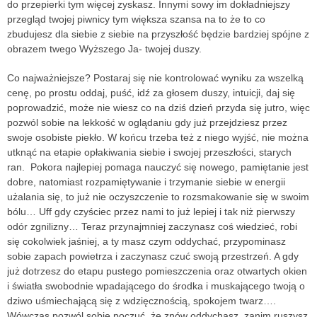
do przepierki tym więcej zyskasz. Innymi sowy im dokładniejszy
przegląd twojej piwnicy tym większa szansa na to że to co
zbudujesz dla siebie z siebie na przyszłość będzie bardziej spójne z
obrazem twego Wyższego Ja- twojej duszy.
Co najważniejsze? Postaraj się nie kontrolować wyniku za wszelką
cenę, po prostu oddaj, puść, idź za głosem duszy, intuicji, daj się
poprowadzić, może nie wiesz co na dziś dzień przyda się jutro, więc
pozwól sobie na lekkość w oglądaniu gdy już przejdziesz przez
swoje osobiste piekło. W końcu trzeba też z niego wyjść, nie można
utknąć na etapie opłakiwania siebie i swojej przeszłości, starych
ran. Pokora najlepiej pomaga nauczyć się nowego, pamiętanie jest
dobre, natomiast rozpamiętywanie i trzymanie siebie w energii
użalania się, to już nie oczyszczenie to rozsmakowanie się w swoim
bólu… Uff gdy czyściec przez nami to już lepiej i tak niż pierwszy
odór zgnilizny… Teraz przynajmniej zaczynasz coś wiedzieć, robi
się cokolwiek jaśniej, a ty masz czym oddychać, przypominasz
sobie zapach powietrza i zaczynasz czuć swoją przestrzeń. A gdy
już dotrzesz do etapu pustego pomieszczenia oraz otwartych okien
i światła swobodnie wpadającego do środka i muskającego twoją o
dziwo uśmiechającą się z wdzięcznością, spokojem twarz….
Wówczas pozwól sobie poczuć, że znów oddychasz, zanim ruszysz