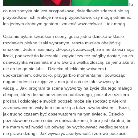
To
co nas spotyka nie jest przypadkowe, świadkowie zdarzeń nie są
przypadkowi, ich reakcje nie są przypadkowe, czy mogą odmienić
los jednym drobnym gestem i zmienić wszechświat – tak mogą.
Ostatnio byłam świadkiem sceny, gdzie jedno dziecko w klasie
rozdawało piękne lizaki wybranym, reszta musiała obejść się
smakiem. Jeden nieśmiały chłopczyk zauważył, że inne dzieci mają
lizaki, podszedł do koleżanki i zapytał czy też mógłby dostać, na co
dziewczynka wrzasnęła mu w twarz z wielką złością, że jemu akurat
nie da bo go nie lubi… Dziecko oblekło się wstydem i
upokorzeniem, odwróciło, przygarbiło momentalne i powłócząc
nogami odeszło czując że z nim jest coś nie tak i wszyscy to
widzą… Jaki program ta scena wytworzy na życie dla tego małego
chłopca, który doznał odrzucenia publicznego, poczuł że szczera
prośba i odsłonięcie swoich potrzeb może się spotkać z wielkim
zażenowaniem, wstydem i porażką a także szyderstwem… Boże,
jak trudno czasem być obserwatorem na tym świecie. Dziecko
pozostawione same sobie w doświadczeniu, które jest okrutne, bo
nie mam wrażliwości lub odwagi by wychowywać według serca a
nie prawa dżungli. Jak wyważyć asertywność i zdrowe poczucie