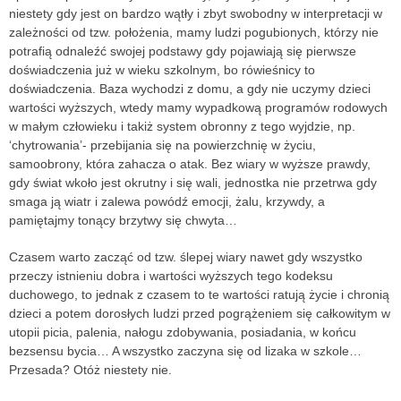
niestety gdy jest on bardzo wątły i zbyt swobodny w interpretacji w
zależności od tzw. położenia, mamy ludzi pogubionych, którzy nie
potrafią odnaleźć swojej podstawy gdy pojawiają się pierwsze
doświadczenia już w wieku szkolnym, bo rówieśnicy to
doświadczenia. Baza wychodzi z domu, a gdy nie uczymy dzieci
wartości wyższych, wtedy mamy wypadkową programów rodowych
w małym człowieku i takiż system obronny z tego wyjdzie, np.
‘chytrowania’- przebijania się na powierzchnię w życiu,
samoobrony, która zahacza o atak. Bez wiary w wyższe prawdy,
gdy świat wkoło jest okrutny i się wali, jednostka nie przetrwa gdy
smaga ją wiatr i zalewa powódź emocji, żalu, krzywdy, a
pamiętajmy tonący brzytwy się chwyta…
Czasem warto zacząć od tzw. ślepej wiary nawet gdy wszystko
przeczy istnieniu dobra i wartości wyższych tego kodeksu
duchowego, to jednak z czasem to te wartości ratują życie i chronią
dzieci a potem dorosłych ludzi przed pogrążeniem się całkowitym w
utopii picia, palenia, nałogu zdobywania, posiadania, w końcu
bezsensu bycia… A wszystko zaczyna się od lizaka w szkole…
Przesada? Otóż niestety nie.