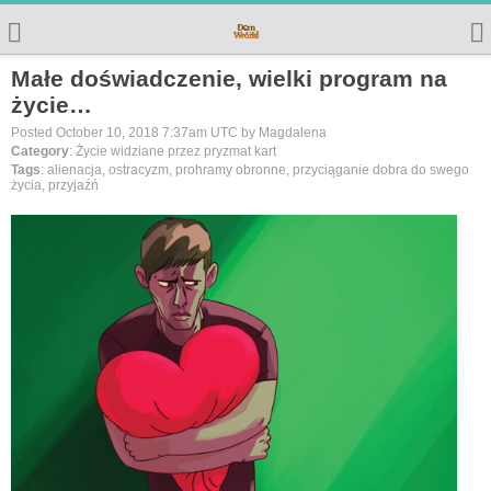
Małe doświadczenie, wielki program na
życie…
Posted October 10, 2018 7:37am UTC by Magdalena
Category
: Życie widziane przez pryzmat kart
Tags
: alienacja, ostracyzm, prohramy obronne, przyciąganie dobra do swego
życia, przyjaźń