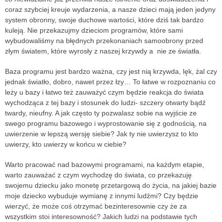
coraz szybciej kreuje wydarzenia, a nasze dzieci mają jeden jedyny
system obronny, swoje duchowe wartości, które dziś tak bardzo
kuleją. Nie przekazujmy dzieciom programów, które sami
wybudowaliśmy na błędnych przekonaniach samoobrony przed
złym światem, które wyrosły z naszej krzywdy a nie ze światła.
Baza programu jest bardzo ważna, czy jest nią krzywda, lęk, żal czy
jednak światło, dobro, nawet przez łzy… To łatwe w rozpoznaniu co
leży u bazy i łatwo też zauważyć czym będzie reakcja do świata
wychodząca z tej bazy i stosunek do ludzi- szczery otwarty bądź
twardy, nieufny. A jak często ty pozwalasz sobie na wyjście ze
swego programu bazowego i wyprostowanie się z godnością, na
uwierzenie w lepszą wersję siebie? Jak ty nie uwierzysz to kto
uwierzy, kto uwierzy w końcu w ciebie?
Warto pracować nad bazowymi programami, na każdym etapie,
warto zauważać z czym wychodzę do świata, co przekazuję
swojemu dziecku jako monetę przetargową do życia, na jakiej bazie
moje dziecko wybuduje wymianę z innymi ludźmi? Czy będzie
wierzyć, że może coś otrzymać bezinteresownie czy że za
wszystkim stoi interesowność? Jakich ludzi na podstawie tych