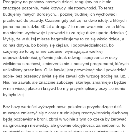
Reagujmy na postawy naszych dzieci, reagujmy na nic nie
znaczące pozornie, małe krzywdy, niestosowności. To teraz
budujemy małych dorosłych… później trudniej ich wychować i
przekonać do prawdy. Czasem gdy patrzę na dwie istoty, z których
jedna ma po ludzku 40 lat a druga 7 to mam wrażenie, że ta która
ma siedem wychowuje i prowadzi tu za rękę duże uparte dziecko :).
Myślę, że w dużej mierze bagatelizujemy to co się wkoło dzieje, a
co nas dotyka, bo boimy się ciężaru i odpowiedzialności, bo
czujemy że to ogromne zadanie, wymagające wielkiej
odpowiedzialności, głównie jednak odwagi i spojrzenia w oczy
wielkiemu strachowi, zmierzenia się z naszymi programami, których
unikaliśmy przez lata. O ile łatwiej jest przymknąć oko i powiedzieć
sobie- bez przesady świat się nie zawali gdy wrzucę trochę na luz…
Nie, nie zawali, ale znacznie zubożeje, skarleje, zmarnieje i będzie
w nim więcej płaczu i krzywd bo my przymknęliśmy oczy…o ironio
by było lżej.
Bez bazy wartości wyższych nowe pokolenia przychodzące dziś
muszące zmierzyć się z coraz trudniejszą rzeczywistością duchową
będą pozbawione broni, zbroi w wojnie z tym co czeka by żerować
na ignorancji i niewiedzy, ale głównie obojętności, zaniedbaniu. To
co niewidzialne już przenika nasze istnienie oraz doświadczenia i