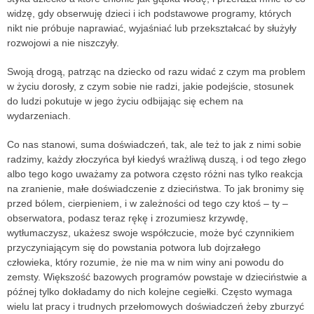
widzę, gdy obserwuję dzieci i ich podstawowe programy, których
nikt nie próbuje naprawiać, wyjaśniać lub przekształcać by służyły
rozwojowi a nie niszczyły.
Swoją drogą, patrząc na dziecko od razu widać z czym ma problem
w życiu dorosły, z czym sobie nie radzi, jakie podejście, stosunek
do ludzi pokutuje w jego życiu odbijając się echem na
wydarzeniach.
Co nas stanowi, suma doświadczeń, tak, ale też to jak z nimi sobie
radzimy, każdy złoczyńca był kiedyś wrażliwą duszą, i od tego złego
albo tego kogo uważamy za potwora często różni nas tylko reakcja
na zranienie, małe doświadczenie z dzieciństwa. To jak bronimy się
przed bólem, cierpieniem, i w zależności od tego czy ktoś – ty –
obserwatora, podasz teraz rękę i zrozumiesz krzywdę,
wytłumaczysz, ukażesz swoje współczucie, może być czynnikiem
przyczyniającym się do powstania potwora lub dojrzałego
człowieka, który rozumie, że nie ma w nim winy ani powodu do
zemsty. Większość bazowych programów powstaje w dzieciństwie a
późnej tylko dokładamy do nich kolejne cegiełki. Często wymaga
wielu lat pracy i trudnych przełomowych doświadczeń żeby zburzyć