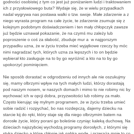
godności osobistej z tym co jest już poniżaniem ludzi i traktowaniem
ich z przysłowiowego buta? Wydaje się, że w wielu przypadkach
nadal wygrywa nas postawa walki o tzw. swoje. Małe zdarzenie a z
niego wyrasta program na całe życie, te zdarzenie zsumuje się z
kolejnym podobnym doświadczeniem i ten mały chłopczyk zawsze
już będzie uznawał pokazanie, że na czymś mu zależy lub
poproszenie o coś za słabość, zbuduje mur a w najgorszym
przypadku uzna, że w życiu trzeba mieć wyjątkowe rzeczy by móc
nimi nagradzać tych, których uzna za lepszych i to on będzie
wybierał kto zasługuje na to by go wyróżnić a kto na to by go
upokorzyć pominięciem.
Nie sposób dorastać w odgrodzeniu od innych ale nie oszukujmy
się, mamy olbrzymi wpływ na tych małych ludzi, którzy dorastają
pod naszym nosem, w naszych domach i mimo to nie robimy nic by
wychować ich w opcji dobra, przyzwoitości lub robimy za mało.
Często kierując się mylnym programem, że w życiu trzeba umieć
sobie radzić i rozpychać, bo nas rozdepczą, dajemy dziecku na
starcie kij do ręki, który staje się dla niego olbrzymim batem na
dorosłe życie, który porani go boleśnie czyniąc kaleką duchową. Na
dzieciach najszybciej wychodzą programy dorosłych, z którymi się
styka dziecko a które chłonie jak gąbka wodę, i przeraża mnie to co