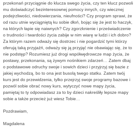
przekonań przyciągnie do klucza swego życia, czy ten klucz pozwoli
mu doświadczyć bezinteresownej pomocy innych, czy wiecznej
podejrzliwości, niedowierzania, nieufności? Czy program sprawi, że
od razu utnie wyciągniętą ku sobie dłoń, bojąc się że jest to haczyk,
na których łapie się naiwnych? Czy zgorzknienie i przeświadczenie
o trudności i twardości życia zabije w nim wiarę w ludzi i ich dobro?
Za którym razem odważy się dostrzec i nie pogardzić tymi którzy
oferują taką przyjaźń, odważy się ją przyjąć nie obawiając się, że to
nie podstęp? Rozumiesz już drogi współwędrowcze map życia, że
postawy, przekonania, są żywym nośnikiem zdarzeń… Zatem dbaj
o podstawowe odruchy swoje i sowich dzieci i przyjrzyj się bazie z
jakiej wychodzą, bo to ona jest busolą twego statku. Zatem twój
kurs jest do przewidzenia, tylko przejrzyj swoje programy bazowe i
pozwól sobie obrać nowy kurs, wytyczyć nowe mapy życia,
pamiętaj to ty odpowiadasz za to by dzieci nakreśliły lepsze mapy
sobie a także przecież już wiesz Tobie…
Pozdrawiam,
Magdalena