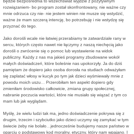
będzie bezpośrednia to wszechświat wyjdzie z pozytywnym
rozwiązaniem- bo program został skonfrontowany, nie ważne czy
mnie odrzuca czy nie- nie jestem winien nie musze się wstydzić,
ważne że mam szczerą intencję, bo potrzebuję i nie wstydzę się
przyznać do tego.
Jako dorośli wcale nie łatwiej przerabiamy te zatwardziale rany w
sercu, których często nawet nie łączymy z naszą niechęcią jako
dorośli o zwrócenie się o pomoc lub wystawienie na widok
publiczny. Każdy z nas ma jakieś programy zbudowane wokół
małych doświadczeń, które boleśnie nas upokorzyły. Ja do dziś
pamiętam że dopiero jako osoba dorosła na studiach odważyłam
się zaplatać włosy w kucyk po tym jak dzieci wyśmiewały mnie z
powodu moich uszu… Przerobiłam ten aspekt dopiero gdy
zmieniłam środowisko całkowicie, zmiana grupy społecznej,
nabranie poczucia wartości, które nie musiało się wiązać z tym co
mam lub jak wyglądam.
Myślę, że wielu ludzi tak ma, jedno doświadczenie pokrywa się z
drugim, trzecim i szybciutko jako dzieci uczymy się zamykać w tym
świecie żeby nie bolało…jednocześnie budujemy nasze państwo w
oparciu o podstawowy kod moralny, etyczny, który nam wpajano. I