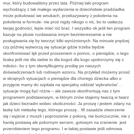
mur, który budowaliśmy przez lata. Później taki program
wychodzący z tak małego wydarzenia w dzieciństwie pradziadka
może pokutować we wnukach, przekazywany z pokolenia na
pokolenia w formule- nie proś nigdy nikogo o nic, bo to uwłacza
twojej godności, lepie mieć niż brać. I wszystko ok jeśli ten program
bazuje na plusie rozdawania innym bezinteresownie a nie
posługiwania się by tworzyć kilki wyróżnionych. Na minusie prędzej
czy później wytworzą się sytuacje gdzie trzeba będzie
skonfrontować lęk przed proszeniem o pomoc, o pieniądze, o tego
lizaka jeśli nie dla siebie to dla kogoś dla kogo upokorzymy się z
miłości– bo z tym identyfikujemy prośbę po naszych
doświadczeniach lub rodowym wzorcu. Na przykład możemy prosić
w skrajnych sytuacjach o pieniądze dla chorego dziecka albo o
przyjęcie mamy do szpitala na specjalny oddział ‘wybrańców’…
sytuacje mogą być różne – ale zawsze skonfrontują nas z tym
programem podstawowym, w którym znów stajemy twarzą w twarz
jak dzieci bezradni wobec okoliczności. Ja proszę i jestem zdany na
łaskę lub niełaskę tego, którego proszę…W zasadzie otworzenie
się i wyjście z muszli i poproszenie z pokorą, nie buńczucznie, nie z
hardą postawą ale pokornym sercem, gotowym na zranienie jest
przerobieniem tego programu. I w takiej postawie jeśli odmowa