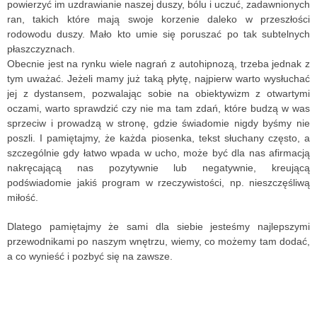
powierzyć im uzdrawianie naszej duszy, bólu i uczuć, zadawnionych
ran, takich które mają swoje korzenie daleko w przeszłości
rodowodu duszy. Mało kto umie się poruszać po tak subtelnych
płaszczyznach.
Obecnie jest na rynku wiele nagrań z autohipnozą, trzeba jednak z
tym uważać. Jeżeli mamy już taką płytę, najpierw warto wysłuchać
jej z dystansem, pozwalając sobie na obiektywizm z otwartymi
oczami, warto sprawdzić czy nie ma tam zdań, które budzą w was
sprzeciw i prowadzą w stronę, gdzie świadomie nigdy byśmy nie
poszli. I pamiętajmy, że każda piosenka, tekst słuchany często, a
szczególnie gdy łatwo wpada w ucho, może być dla nas afirmacją
nakręcającą nas pozytywnie lub negatywnie, kreującą
podświadomie jakiś program w rzeczywistości, np. nieszczęśliwą
miłość.
Dlatego pamiętajmy że sami dla siebie jesteśmy najlepszymi
przewodnikami po naszym wnętrzu, wiemy, co możemy tam dodać,
a co wynieść i pozbyć się na zawsze.