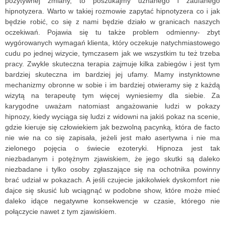
pozytywnej zmiany, to poszukajmy uznanego i zaufanego
hipnotyzera. Warto w takiej rozmowie zapytać hipnotyzera co i jak
będzie robić, co się z nami będzie działo w granicach naszych
oczekiwań. Pojawia się tu także problem odmienny- zbyt
wygórowanych wymagań klienta, który oczekuje natychmiastowego
cudu po jednej wizycie, tymczasem jak we wszystkim tu też trzeba
pracy. Zwykle skuteczna terapia zajmuje kilka zabiegów i jest tym
bardziej skuteczna im bardziej jej ufamy. Mamy instynktowne
mechanizmy obronne w sobie i im bardziej otwieramy się z każdą
wizytą na terapeutę tym więcej wyniesiemy dla siebie. Za
karygodne uważam natomiast angażowanie ludzi w pokazy
hipnozy, kiedy wyciąga się ludzi z widowni na jakiś pokaz na scenie,
gdzie kieruje się człowiekiem jak bezwolną pacynką, która de facto
nie wie na co się zapisała, jeżeli jest mało asertywna i nie ma
zielonego pojęcia o świecie ezoteryki. Hipnoza jest tak
niezbadanym i potężnym zjawiskiem, że jego skutki są daleko
niezbadane i tylko osoby zgłaszające się na ochotnika powinny
brać udział w pokazach. A jeśli czujecie jakikolwiek dyskomfort nie
dajce się skusić lub wciągnąć w podobne show, które może mieć
daleko idące negatywne konsekwencje w czasie, którego nie
połączycie nawet z tym zjawiskiem.