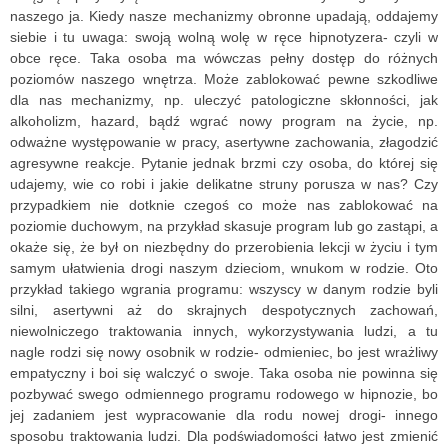
naszego ja. Kiedy nasze mechanizmy obronne upadają, oddajemy
siebie i tu uwaga: swoją wolną wolę w ręce hipnotyzera- czyli w
obce ręce.
Taka osoba ma wówczas pełny dostęp do różnych
poziomów naszego wnętrza. Może zablokować pewne szkodliwe
dla nas mechanizmy, np. uleczyć patologiczne skłonności, jak
alkoholizm, hazard, bądź wgrać nowy program na życie, np.
odważne występowanie w pracy, asertywne zachowania, złagodzić
agresywne reakcje. Pytanie jednak brzmi czy osoba, do której się
udajemy, wie co robi i jakie delikatne struny porusza w nas? Czy
przypadkiem nie dotknie czegoś co może nas zablokować na
poziomie duchowym, na przykład skasuje program lub go zastąpi, a
okaże się, że był on niezbędny do przerobienia lekcji w życiu i tym
samym ułatwienia drogi naszym dzieciom, wnukom w rodzie. Oto
przykład takiego wgrania programu: wszyscy w danym rodzie byli
silni, asertywni aż do skrajnych despotycznych zachowań,
niewolniczego traktowania innych, wykorzystywania ludzi, a tu
nagle rodzi się nowy osobnik w rodzie- odmieniec, bo jest wrażliwy
empatyczny i boi się walczyć o swoje. Taka osoba nie powinna się
pozbywać swego odmiennego programu rodowego w hipnozie, bo
jej zadaniem jest wypracowanie dla rodu nowej drogi- innego
sposobu traktowania ludzi. Dla podświadomości łatwo jest zmienić