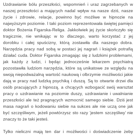
Uzdrawianie bólu przeszłości, wspomnień i uraz zagrzebanych w
naszej przeszłości a mających nadal wpływ na nasze dziś, nasze
życie i zdrowie, relacje, powinno być możliwe w hipnozie na
najwyższym poziomie. I taki poziom reprezentowała świętej pamięci
doktor Bożenia Figarska-Religa. Jakkolwiek jej życie skończyło się
tragicznie, nie wnikając w to dlaczego, warto korzystać z jej
dorobku i całej spuścizny, którą zostawiła dla naszego dobra.
Narzędzia pracy nad sobą w postaci jej nagrań i książek potrafią
działać cuda. Doktor Figarska zmagając się z ludzkimi problemami,
jak każdy z ludzi, i będąc jednocześnie lekarzem psychiatrą
pozostawiła ludziom narzędzia, które są unikatowe ze względu na
swoją niepodważalną wartość naukową i olbrzymie możliwości jakie
dają w pracy nad ludzką psychiką i duszą. Są to otwarte drzwi dla
osób pracujących z hipnozą, a chcących wzbogacić swój warsztat
pracy o uzdrawianie na poziomie duszy, uzdrawianie i uwalnianie
przeszłości ale też pragnących wzmocnić samego siebie. Dziś jest
masa nagrań o kodowaniu siebie na sukces ale nie uczą one jak
być szczęśliwym, jeżeli powtórzysz sto razy ‘jestem szczęśliwy’ nie
znaczy to że taki jesteś.
Tylko nieliczni mają ten dar i możliwości i doświadczenie żeby