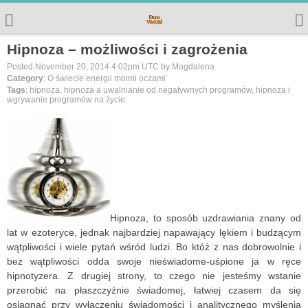
Hipnoza – możliwości i zagrożenia
Posted November 20, 2014 4:02pm UTC by Magdalena
Category
: O świecie energii moimi oczami
Tags
: hipnoza, hipnoza a uwalnianie od negatywnych programów, hipnoza i
wgrywanie programów na życie
Hipnoza, to sposób uzdrawiania znany od
lat w ezoteryce, jednak najbardziej napawający lękiem i budzącym
wątpliwości i wiele pytań wśród ludzi. Bo któż z nas dobrowolnie i
bez wątpliwości odda swoje nieświadome-uśpione ja w ręce
hipnotyzera. Z drugiej strony, to czego nie jesteśmy wstanie
przerobić na płaszczyźnie świadomej, łatwiej czasem da się
osiągnąć przy wyłączeniu świadomości i analitycznego myślenia