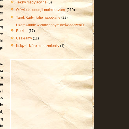
Teksty medytacyjne
(6)
ia
O świecie energii moimi oczami
(219)
to
Tarot. Karty i talie napotkane
(22)
ne
Uzdrawianie w codziennym doświadczeniu.
cą
Reiki…
(17)
że
Czakramy
(11)
ki
Książki, które mnie zmieniły
(1)
ąś
w.
ez
re
ie
 i
wy
ło
ł,
rą
ie