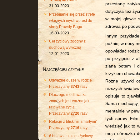
przestanę zatyk
31-03-2023
dotyczyła tez życ
Przebijanie się przez strefę
w mojej głowie s
własnych myśli wprost do
zdrowia po podwój
strefy Prawdy-Boga
16-03-2023
Innym przykłade
Cel życiowy zgodny z
później w nocy m
duchową wytyczną
opowiadać rodzic
12-01-2023
po przyjęciu z 
zlana potem i d
Najczęściej czytane
krzykiem chowała
Odważne dusze w rodzie
Różne używki ot
Przeczytany
3743
razy
niższych światów
Dlaczego modlitwa za
opisuje to zjawi
zmarłych jest ważna jak
Sama niechcący, 
ratowane życie
mentalnie w pew
Przeczytany
2720
razy
tych spraw. Film
Relacje z bliskimi ‘zmarłymi’
wiedzieć jak to 
Przeczytany
2716
razy
moja córeczka do
6 buław a sukces życiowy