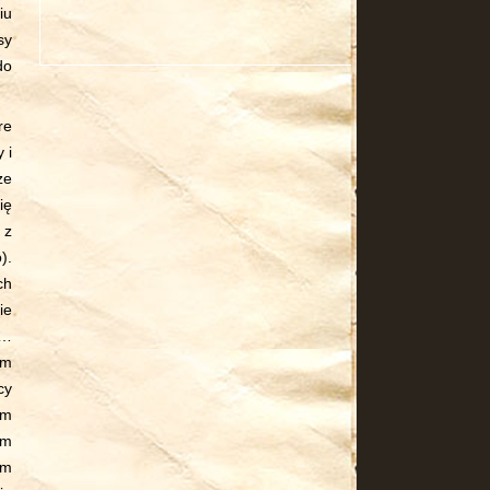
iu
sy
do
re
 i
że
ię
 z
).
ch
ie
d…
am
cy
am
am
em