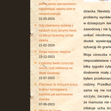
jednej wersji rzeczywistości,
naprawiając własny plan w
dziecka. Niestety
nieskończoność
problemy wynikłe
22-05-2024
w dzisiejszym św
Gdy zdejmiemy zasłonę z
zawodową i nie t
naszych oczu ujrzymy świat,
unikać niezdrow
za którym tęsknimy od tak
dawna
skutek wywieraj
21-02-2024
sytuację do grani
Droga wyjścia i wejścia
Moja córeczka ni
15-12-2023
niepozałatwiane 
Czyścimy świat czyszcząc
kilka tygodni ży
siebie, czyli rewolucja na
dosłownie miały
skalę światową
22-07-2023
byłam przekonana
rodziny. Przedł
Pracować ze sobą jest pracą
trudną i wymagającą-
same się nie ro
zupełnie jak wychowanie
szczytu, zaczęła 
dziecka
że mamusia nie c
07-06-2023
infekcje ucha ś
Wracaj do Domu