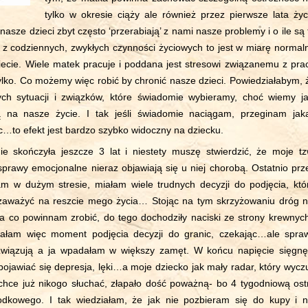
tylko w okresie ciąży ale również przez pierwsze lata życ
 nasze dzieci zbyt często ‘przerabiają’ z nami nasze problemy i o ile są 
 z codziennych, zwykłych czynności życiowych to jest w miarę normal
iecie. Wiele matek pracuje i poddana jest stresowi związanemu z pra
ylko. Co możemy więc robić by chronić nasze dzieci. Powiedziałabym, 
ych sytuacji i związków, które świadomie wybieramy, choć wiemy ja
ą na nasze życie. I tak jeśli świadomie naciągam, przeginam jak
c…to efekt jest bardzo szybko widoczny na dziecku.
e skończyła jeszcze 3 lat i niestety muszę stwierdzić, że moje tz
sprawy emocjonalne nieraz objawiają się u niej chorobą. Ostatnio prz
łam w dużym stresie, miałam wiele trudnych decyzji do podjęcia, któ
 zaważyć na reszcie mego życia… Stojąc na tym skrzyżowaniu dróg n
 co powinnam zrobić, do tego dochodziły naciski ze strony krewnych
użałam więc moment podjęcia decyzji do granic, czekając…ale spra
związują a ja wpadałam w większy zamęt. W końcu napięcie sięgnę
pojawiać się depresja, lęki…a moje dziecko jak mały radar, który wyczu
hce już nikogo słuchać, złapało dość poważną- bo 4 tygodniową ost
rodkowego. I tak wiedziałam, że jak nie pozbieram się do kupy i n