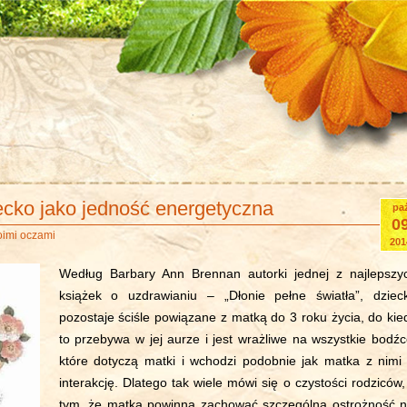
ecko jako jedność energetyczna
pa
0
oimi oczami
201
Według Barbary Ann Brennan autorki jednej z najlepszy
książek o uzdrawianiu – „Dłonie pełne światła”, dziec
pozostaje ściśle powiązane z matką do 3 roku życia, do kie
to przebywa w jej aurze i jest wrażliwe na wszystkie bodźc
które dotyczą matki i wchodzi podobnie jak matka z nimi
interakcję. Dlatego tak wiele mówi się o czystości rodziców,
tym, że matka powinna zachować szczególną ostrożność n