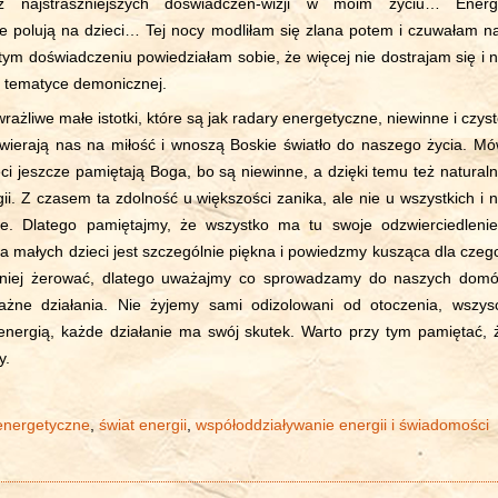
z najstraszniejszych doświadczeń-wizji w moim życiu… Energ
e polują na dzieci… Tej nocy modliłam się zlana potem i czuwałam n
tym doświadczeniu powiedziałam sobie, że więcej nie dostrajam się i n
 tematyce demonicznej.
wrażliwe małe istotki, które są jak radary energetyczne, niewinne i czyst
twierają nas na miłość i wnoszą Boskie światło do naszego życia. Mó
eci jeszcze pamiętają Boga, bo są niewinne, a dzięki temu też naturaln
ii. Z czasem ta zdolność u większości zanika, ale nie u wszystkich i n
ie. Dlatego pamiętajmy, że wszystko ma tu swoje odzwierciedlenie
ia małych dzieci jest szczególnie piękna i powiedzmy kusząca dla czeg
 niej żerować, dlatego uważajmy co sprowadzamy do naszych dom
ażne działania. Nie żyjemy sami odizolowani od otoczenia, wszys
nergią, każde działanie ma swój skutek. Warto przy tym pamiętać, 
y.
energetyczne
,
świat energii
,
współoddziaływanie energii i świadomości