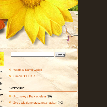
Szukaj:
ź
9
4
Witam w Domu Wróżki!
ch
O mnie/ OFERTA
ko
dy
Kategorie:
e,
 w
Rozmowy z Przyjacielem
(10)
 o
Życie widziane przez pryzmat kart
(40)
ie