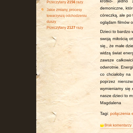
krótko- jedno 
Przeczytany
2156
razy
demoniczne, któr
Jakie zmiany, procesy
córeczką, ale po 
towarzyszą odchodzeniu
duszy
oglądam filmów o
Przeczytany
2127
razy
Dzieci to bardzo 
swoją miłością o
się,, że małe dzi
widzą świat energ
zawsze całkowic
odwrotnie. Energ
co chciałoby na
poprzez nierozw
wymieniamy się e
nasze dzieci to m
Magdalena
Tagi:
połączenia 
Brak komentarzy