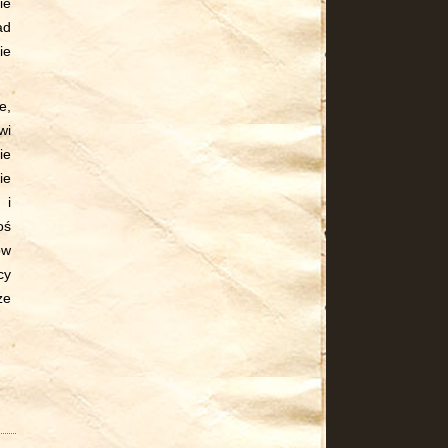
ie
ad
ie
e,
wi
ie
ie
 i
oś
ów
cy
że