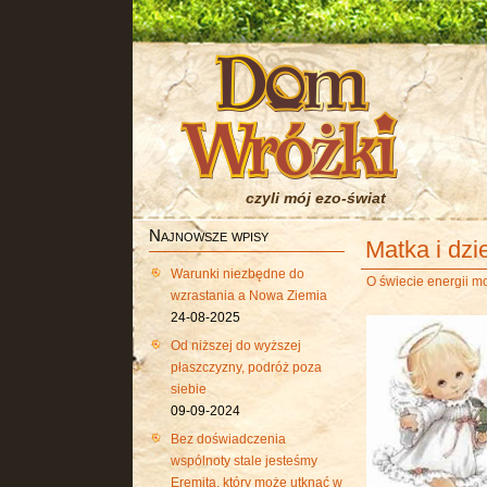
czyli mój ezo-świat
Najnowsze wpisy
Matka i dzi
Warunki niezbędne do
O świecie energii m
wzrastania a Nowa Ziemia
24-08-2025
Od niższej do wyższej
płaszczyzny, podróż poza
siebie
09-09-2024
Bez doświadczenia
wspólnoty stale jesteśmy
Eremitą, który może utknąć w