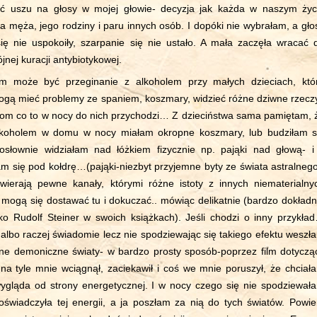
ać uszu na głosy w mojej głowie- decyzja jak każda w naszym życ
ia męża, jego rodziny i paru innych osób. I dopóki nie wybrałam, a gło
ię nie uspokoiły, szarpanie się nie ustało. A mała zaczęła wracać 
nej kuracji antybiotykowej.
m może być przeginanie z alkoholem przy małych dzieciach, któ
ogą mieć problemy ze spaniem, koszmary, widzieć różne dziwne rzeczy
om co to w nocy do nich przychodzi… Z dzieciństwa sama pamiętam, 
alkoholem w domu w nocy miałam okropne koszmary, lub budziłam s
osłownie widziałam nad łóżkiem fizycznie np. pająki nad głową- i
m się pod kołdrę…(pająki-niezbyt przyjemne byty ze świata astralnego
wierają pewne kanały, którymi różne istoty z innych niematerialny
 mogą się dostawać tu i dokuczać.. mówiąc delikatnie (bardzo dokładn
sko Rudolf Steiner w swoich książkach). Jeśli chodzi o inny przykła
albo raczej świadomie lecz nie spodziewając się takiego efektu weszł
ne demoniczne światy- w bardzo prosty sposób-poprzez film dotyczą
 na tyle mnie wciągnął, zaciekawił i coś we mnie poruszył, że chciał
wygląda od strony energetycznej. I w nocy czego się nie spodziewał
świadczyła tej energii, a ja poszłam za nią do tych światów. Powi