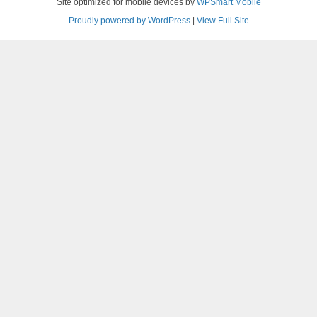
Site optimized for mobile devices by
WPSmart Mobile
Proudly powered by WordPress
|
View Full Site