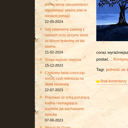
jednej wersji rzeczywistości,
naprawiając własny plan w
nieskończoność
22-05-2024
Gdy zdejmiemy zasłonę z
naszych oczu ujrzymy świat,
za którym tęsknimy od tak
dawna
21-02-2024
coraz wyraźniejsz
postać…
Kontynu
Droga wyjścia i wejścia
15-12-2023
Tagi:
jedność ze 
Czyścimy świat czyszcząc
siebie, czyli rewolucja na
Brak komentarzy
skalę światową
22-07-2023
Pracować ze sobą jest pracą
trudną i wymagającą-
zupełnie jak wychowanie
dziecka
07-06-2023
Wracaj do Domu