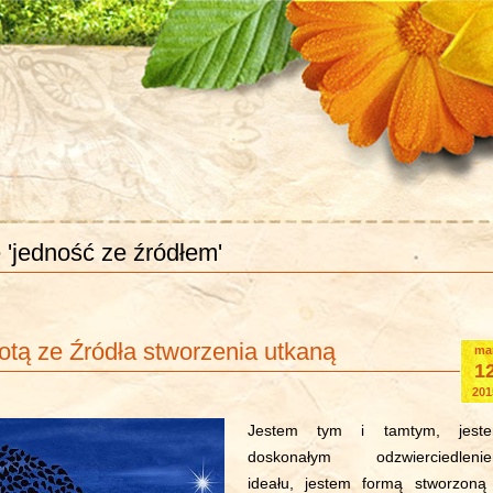
 'jedność ze źródłem'
totą ze Źródła stworzenia utkaną
ma
1
201
Jestem tym i tamtym, jest
doskonałym odzwierciedleni
ideału, jestem formą stworzoną