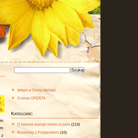
Szukaj:
Witam w Domu Wróżki!
O mnie/ OFERTA
r
2
5
Kategorie:
em
O świecie energii moimi oczami
(219)
em
Rozmowy z Przyjacielem
(10)
 z