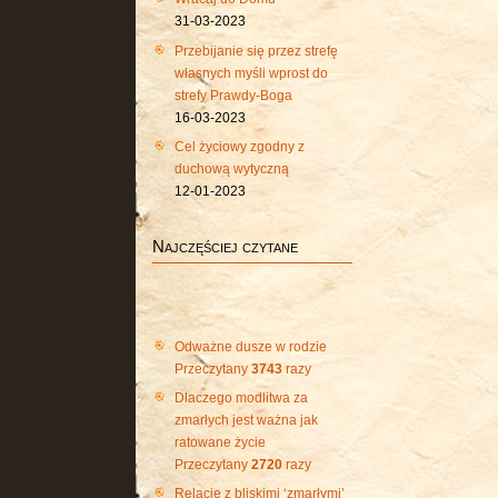
31-03-2023
Przebijanie się przez strefę
własnych myśli wprost do
strefy Prawdy-Boga
16-03-2023
Cel życiowy zgodny z
duchową wytyczną
12-01-2023
Najczęściej czytane
Odważne dusze w rodzie
Przeczytany
3743
razy
Dlaczego modlitwa za
zmarłych jest ważna jak
ratowane życie
Przeczytany
2720
razy
Relacje z bliskimi ‘zmarłymi’