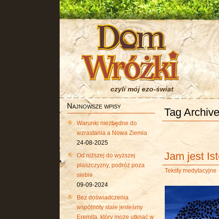
czyli mój ezo-świat
Najnowsze wpisy
Tag Archive
Warunki niezbędne do
wzrastania a Nowa Ziemia
24-08-2025
Jam jest Is
Od niższej do wyższej
płaszczyzny, podróż poza
Teksty medytacyjne
siebie
09-09-2024
Bez doświadczenia
wspólnoty stale jesteśmy
Eremitą, który może utknąć w