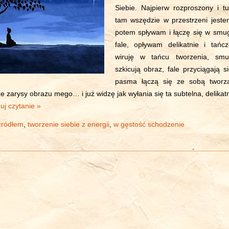
Siebie. Najpierw rozproszony i tu
tam wszędzie w przestrzeni jeste
potem spływam i łączę się w smug
fale, opływam delikatnie i tańcz
wiruję w tańcu tworzenia, smu
szkicują obraz, fale przyciągają si
pasma łączą się ze sobą tworz
e zarysy obrazu mego… i już widzę jak wyłania się ta subtelna, delikat
uj czytanie »
źródłem
,
tworzenie siebie z energii
,
w gęstość schodzenie