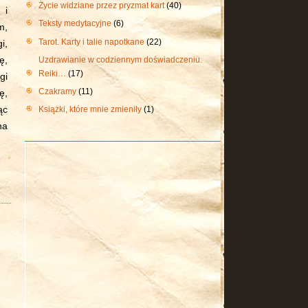
Życie widziane przez pryzmat kart
(40)
 i
Teksty medytacyjne
(6)
m,
Tarot. Karty i talie napotkane
(22)
i,
Uzdrawianie w codziennym doświadczeniu.
ę,
Reiki…
(17)
gi
Czakramy
(11)
ę,
ąc
Książki, które mnie zmieniły
(1)
na