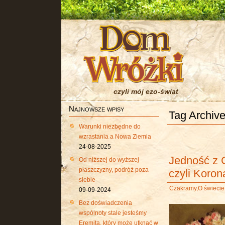
czyli mój ezo-świat
Najnowsze wpisy
Tag Archive
Warunki niezbędne do
wzrastania a Nowa Ziemia
24-08-2025
Jedność z C
Od niższej do wyższej
płaszczyzny, podróż poza
czyli Koron
siebie
Czakramy
,
O świecie
09-09-2024
Bez doświadczenia
wspólnoty stale jesteśmy
Eremitą, który może utknąć w