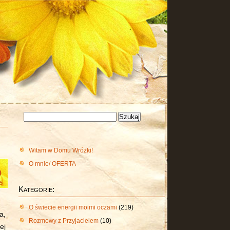
Szukaj:
Witam w Domu Wróżki!
O mnie/ OFERTA
9
5
Kategorie:
O świecie energii moimi oczami
(219)
a,
Rozmowy z Przyjacielem
(10)
ej