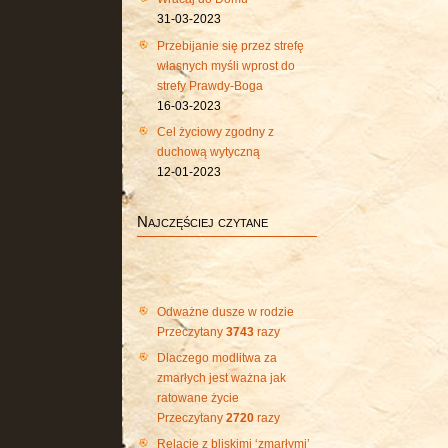
31-03-2023
Przebijanie się przez strefę
własnych myśli wprost do
strefy Prawdy-Boga
16-03-2023
Cel życiowy zgodny z
duchową wytyczną
12-01-2023
Najczęściej czytane
Odważne dusze w rodzie
Przeczytany
3743
razy
Dlaczego modlitwa za
zmarłych jest ważna jak
ratowane życie
Przeczytany
2720
razy
Relacje z bliskimi ‘zmarłymi’