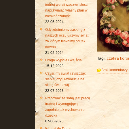
jednej wersji rzeczywistości,
naprawiając własny plan w
nieskończoność
22-05-2024
Gdy zdejmiemy zasłonę z
naszych oczu ujrzymy świat,
za którym tęsknimy od tak
dawna
21-02-2024
Tagi:
czakra koro
Droga wyjścia i wejścia
15-12-2023
Brak komentarzy
Czyścimy świat czyszcząc
siebie, czyli rewolucja na
skalę światową
22-07-2023
Pracować ze sobą jest pracą
trudną i wymagającą-
zupełnie jak wychowanie
dziecka
07-06-2023
Wracaj do Domu