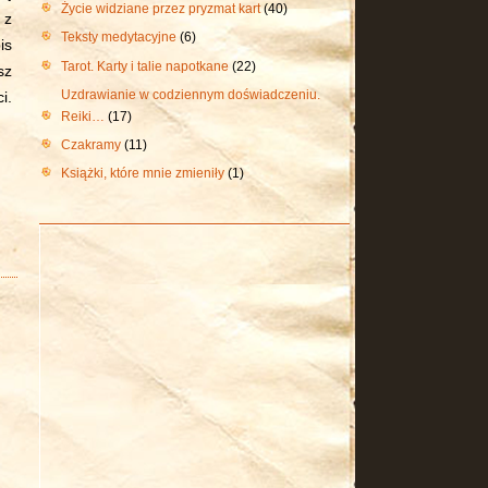
Życie widziane przez pryzmat kart
(40)
 z
Teksty medytacyjne
(6)
is
Tarot. Karty i talie napotkane
(22)
sz
Uzdrawianie w codziennym doświadczeniu.
i.
Reiki…
(17)
Czakramy
(11)
Książki, które mnie zmieniły
(1)