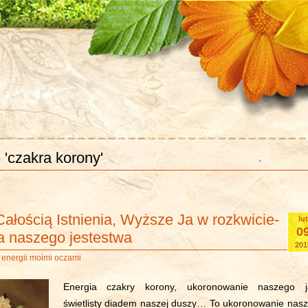
 'czakra korony'
ałością Istnienia, Wyższe Ja w rozkwicie-
lut
0
a naszego jestestwa
201
 energii moimi oczami
Energia czakry korony, ukoronowanie naszego j
świetlisty diadem naszej duszy… To ukoronowanie nasz