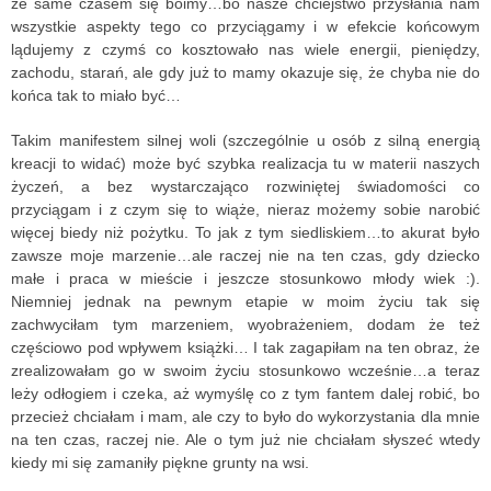
że same czasem się boimy…bo nasze chciejstwo przysłania nam
wszystkie aspekty tego co przyciągamy i w efekcie końcowym
lądujemy z czymś co kosztowało nas wiele energii, pieniędzy,
zachodu, starań, ale gdy już to mamy okazuje się, że chyba nie do
końca tak to miało być…
Takim manifestem silnej woli (szczególnie u osób z silną energią
kreacji to widać) może być szybka realizacja tu w materii naszych
życzeń, a bez wystarczająco rozwiniętej świadomości co
przyciągam i z czym się to wiąże, nieraz możemy sobie narobić
więcej biedy niż pożytku. To jak z tym siedliskiem…to akurat było
zawsze moje marzenie…ale raczej nie na ten czas, gdy dziecko
małe i praca w mieście i jeszcze stosunkowo młody wiek :).
Niemniej jednak na pewnym etapie w moim życiu tak się
zachwyciłam tym marzeniem, wyobrażeniem, dodam że też
częściowo pod wpływem książki… I tak zagapiłam na ten obraz, że
zrealizowałam go w swoim życiu stosunkowo wcześnie…a teraz
leży odłogiem i czeka, aż wymyślę co z tym fantem dalej robić, bo
przecież chciałam i mam, ale czy to było do wykorzystania dla mnie
na ten czas, raczej nie. Ale o tym już nie chciałam słyszeć wtedy
kiedy mi się zamaniły piękne grunty na wsi.