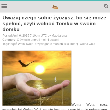
Uważaj czego sobie życzysz, bo się może
spełnić, czyli wolnoć Tomku w swoim
domku
Posted April 6, 2015 7:10pm UTC by Magdalena
Category
: O świecie energii moimi oczami
Tags
: bądź Wola Twoja, przyciąganie marzeń, siła kreacji, wolna wola
Wolna Wola, nasz
wszechświat Wolnej Woli, często jest przez nas błędnie pojmowany,