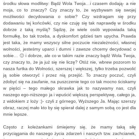
środku słowa modlitwy: Bądź Wola Twoja…i czasem dodają- a nie
moja, co to znaczy? Czy znaczy to, że wyzbywam się swojej
możliwości decydowania o sobie? Czy wzdragam się przy
dodawaniu tej końcówki, czy nie czuję się tak naprawdę w środku
dobrze z taką myślą? Sądzę, że wiele osób wypowiada taką
formułkę, bo tak trzeba, a dyskomfort gdzieś tam upycha. Prawda
jest taka, że mamy wszyscy silne poczucie niezależności, własnej
wolności, jesteśmy uparci i dumni i zawsze chcemy decydować o
sobie… 🙂 i dobrze, ale co w takim razie znaczy bądź Wola Twoja,
czy znaczy to, że ja już się nie liczę? Otóż nie, wbrew pozorom to
nasza furtka do Wolności, szerszej i większej, tylko trzeba pozwolić
ją sobie otworzyć i przez nią przejść. To znaczy poczuć, czyli
zdobyć się na zaufanie, na puszczenie tego co tak mocno ściskamy
w pięści – tego małego skrawka jak to nazywamy nas, czyli
naszego ego-niższego ja i wpuścić większą perspektywę, całego ja,
z widokiem z loży :)- czyli z górnego, Wyższego Ja. Mając szerszy
obraz, raczej mało kto by się spierał dalej z samym sobą co jest dla
mnie lepsze.
Często z koleżankami śmiejemy się, że mamy taką siłę
przyciągania do naszego życia zdarzeń i naszych tzw. zachcianek,