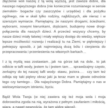
złączenie woli naszej z tą wolą wyższą, jest zawsze dobre, dla
naszego najwyższego dobra (nie koniecznie rozumianego w sensie
ziemskim- bogactw czy zaszczytów i urzędów) i dla pożytku
ogólnego, nie w skali tylko rodziny, najbliższych, ale nieraz i w
szerszym wymiarze. Pamiętajmy, że naszymi drogami, ścieżkami,
wyborami, nowymi kierunkami, dojściami, budujemy nowe drogi-
połączenia dla naszych dzieci. A przecież wszyscy chcemy, by
nasze dzieci miały łatwiej i miały większy dostęp do wiedzy, większe
lepsze możliwości rozwoju i realizacji tu na Ziemi, w piękniejszy i
pełniejszy sposób, z jak najmniejszą dozą bólu i cierpienia do
przepracowania i przeniesienia na własnych barkach…
I z tą myślą was zostawiam…jak na górze tak na dole.. to jak
odbicie w tafli wody, jestem tu i jestem tam…. sprawdzajmy często,
zerkajmy do tej naszej tafli wody- stawu, jeziora…. czy tam też
odbija się taki piękny obraz jaki ja teraz mam w głowie odnośnie
tego czy tamtego… Dla najwyższego Dobra. Pamiętajmy o nas w
wielowymiarowym istnieniu, byciu.
Bądź Wola Twoja (w niej zawiera się też moja wola i moja
dobrowolna zgoda na nią, wyrażona z pełnym zaufaniem i miłością,
wiarą, a nawet pewnością, że tam widzę więcej).