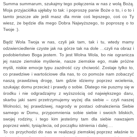
Summa summarum, szukajmy tego połączenia w nas z wolą Bożą.
Moja przyjaciółka ujęłaby to tak: i poproszę panie Boże o to, i o to i
tamto jeszcze ale jeśli masz dla mnie coś lepszego, coś co Ty
wiesz, że będzie dla mego Dobra Najwyższego, to poproszę o to
Twoje :).
Bądź Wola Twoja w nas, czyli jak tam, tak i tu, wtedy mamy
odzwierciedlenie czyste jak na górze tak na dole …czyli na obraz i
podobieństwo Boga jestem. To jest Wolna Wola, bo nie ogranicza
jej nasze ziemskie myślenie, nasze ziemskie ego, małe próżne
myśli, niskie emocje typu zazdrość czy chciwość. Zostaje tylko to,
co prawdziwe i wartościowe dla nas, to co pomoże nam zobaczyć
naszą prawdziwą drogę, tam gdzie idziemy poprzez wcielenia,
szukając domu przecież i prawdy o sobie. Dlatego nie puszmy się w
środku i nie odgradzajmy z wyższością od największego daru,
skarbu jaki sami przetrzymujemy wyżej dla siebie – czyli naszej
Wolności, tej prawdziwej, nagrody w postaci odnalezienia Siebie
samego w Domu, przypomnienia sobie siebie i swoich bliskich,
swojej rodziny, i tego kim jesteśmy tam dla siebie nawzajem
poprzez wieki, tysiąclecia, od początku istnienia i dalej….
To co przychodzi do nas w realizacji ziemskiej poprzez właśnie to