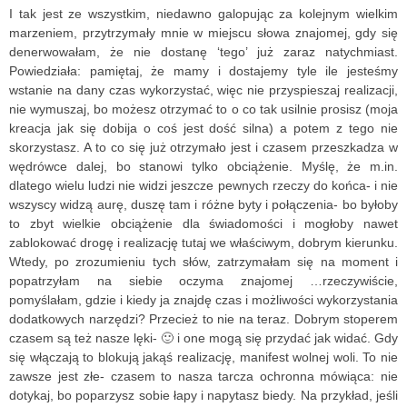
I tak jest ze wszystkim, niedawno galopując za kolejnym wielkim
marzeniem, przytrzymały mnie w miejscu słowa znajomej, gdy się
denerwowałam, że nie dostanę ‘tego’ już zaraz natychmiast.
Powiedziała: pamiętaj, że mamy i dostajemy tyle ile jesteśmy
wstanie na dany czas wykorzystać, więc nie przyspieszaj realizacji,
nie wymuszaj, bo możesz otrzymać to o co tak usilnie prosisz (moja
kreacja jak się dobija o coś jest dość silna) a potem z tego nie
skorzystasz. A to co się już otrzymało jest i czasem przeszkadza w
wędrówce dalej, bo stanowi tylko obciążenie. Myślę, że m.in.
dlatego wielu ludzi nie widzi jeszcze pewnych rzeczy do końca- i nie
wszyscy widzą aurę, duszę tam i różne byty i połączenia- bo byłoby
to zbyt wielkie obciążenie dla świadomości i mogłoby nawet
zablokować drogę i realizację tutaj we właściwym, dobrym kierunku.
Wtedy, po zrozumieniu tych słów, zatrzymałam się na moment i
popatrzyłam na siebie oczyma znajomej …rzeczywiście,
pomyślałam, gdzie i kiedy ja znajdę czas i możliwości wykorzystania
dodatkowych narzędzi? Przecież to nie na teraz. Dobrym stoperem
czasem są też nasze lęki- 🙂 i one mogą się przydać jak widać. Gdy
się włączają to blokują jakąś realizację, manifest wolnej woli. To nie
zawsze jest złe- czasem to nasza tarcza ochronna mówiąca: nie
dotykaj, bo poparzysz sobie łapy i napytasz biedy. Na przykład, jeśli