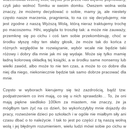
czyli jako wolnoć Tomku w swoim domku. Owszem wolna wola
znaczy, że możemy decydować o sobie, mamy ją, ale niestety
często nasze marzenia, pragnienia, to na co się decydujemy, nie
jest zgodne z naszą Wyższą Wolą, którą nieraz traktujemy trochę
po macoszemu.
Hihi, wygląda to troszkę tak: a może nie zauważy,
przemknę się po cichu i coś tam sobie przekombinuję, choć w
środku słyszę niby ten słaby głosik, że może tak do końca z
różnych względów te rozwiązanie, wybór wcale nie będzie taki
różowy i dobry dla mnie jak mi się wydaje. Może się tylko mamię
ładną kolorową okładką tej książki, a w środku same nonsensy lub
wielki zawód, albo może to nie ten czas, a może to co dobre dla
niej dla niego, niekoniecznie będzie tak samo dobrze pracować dla
mnie.
Często w wyborach kierujemy się też zazdrością, bądź tzw.
podpatrzeniem co inni mają, co się u nich sprawdziło… To, że oni
mają piękne siedlisko 100km za miastem, nie znaczy, że ja
mógłbym tam żyć na co dzień, bo wykończyłyby mnie dojazdy do
pracy, rozwożenie dzieci po szkołach i w ogóle nie miałbym siły ani
czasu dbać o to należycie. I tak to jest po części z tą naszą wolną
wolą i jej błędnym rozumieniem, wielu ludzi mówi sobie po cichu w