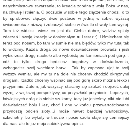
natychmiastowe stwarzanie, to kreacja zgodna z wolą Boża w nas,
na chwałę Istnienia. O poczucie w sobie tego złączenia chodzi, o to
by spróbować złączyć dwie postacie w jedną w sobie, wyższą
świadomość z niższą i zobaczyć siebie w świetle chwały tam wyżej.
Tam też widzisz, wiesz co jest dla Ciebie dobre, widzisz sploty
zdarzeń i swoją kreację w doskonałym tu i teraz :). Uśmiecham się
teraz pod nosem, bo tam w sumie nie ma błędów, tylko my tutaj tak
to widzimy. Każda droga po nowe doświadczenie prowadzi i jeśli
wybierzesz drogę naokoło albo wyboistą po kamieniach pod górę…
cóż to tylko droga…będziesz bogatszy w doświadczenia,
wzbogacisz swój wachlarz barw… Tak by zapewne ujął to twój
wyższy wymiar, ale my tu na dole nie chcemy chodzić okrężnymi
drogami, rzadko chcemy wspinać się pod górę skoro można lekko i
przyjemnie. Zatem, jak wszyscy, staramy się szukać i dojrzeć dalej
wyżej, z większej perspektywy, co przyszłość przyniesie. Lepszych,
łatwiejszych dróg dla siebie szukamy, tacy już jesteśmy, nikt nie lubi
doświadczać bólu i łez, choć i one w końcu przewartościowane
przynoszą odcień złoty…i może nawet bardziej wartościowy,
szlachetny, bo wykuty w trudzie i pocie czoła staje się cenniejszy
dla nas- ale to już moja subiektywna opinia.