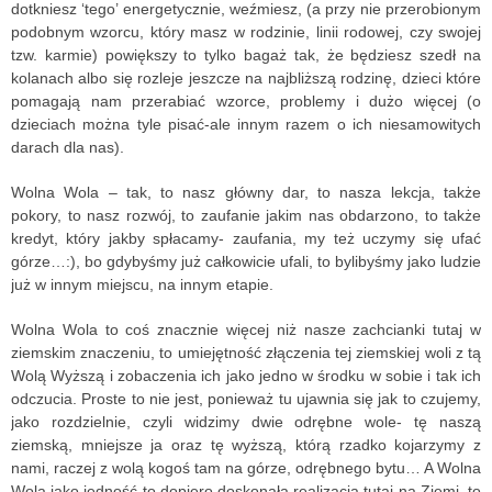
dotkniesz ‘tego’ energetycznie, weźmiesz, (a przy nie przerobionym
podobnym wzorcu, który masz w rodzinie, linii rodowej, czy swojej
tzw. karmie) powiększy to tylko bagaż tak, że będziesz szedł na
kolanach albo się rozleje jeszcze na najbliższą rodzinę, dzieci które
pomagają nam przerabiać wzorce, problemy i dużo więcej (o
dzieciach można tyle pisać-ale innym razem o ich niesamowitych
darach dla nas).
Wolna Wola – tak, to nasz główny dar, to nasza lekcja, także
pokory, to nasz rozwój, to zaufanie jakim nas obdarzono, to także
kredyt, który jakby spłacamy- zaufania, my też uczymy się ufać
górze…:), bo gdybyśmy już całkowicie ufali, to bylibyśmy jako ludzie
już w innym miejscu, na innym etapie.
Wolna Wola to coś znacznie więcej niż nasze zachcianki tutaj w
ziemskim znaczeniu, to umiejętność złączenia tej ziemskiej woli z tą
Wolą Wyższą i zobaczenia ich jako jedno w środku w sobie i tak ich
odczucia. Proste to nie jest, ponieważ tu ujawnia się jak to czujemy,
jako rozdzielnie, czyli widzimy dwie odrębne wole- tę naszą
ziemską, mniejsze ja oraz tę wyższą, którą rzadko kojarzymy z
nami, raczej z wolą kogoś tam na górze, odrębnego bytu… A Wolna
Wola jako jedność to dopiero doskonała realizacja tutaj na Ziemi, to