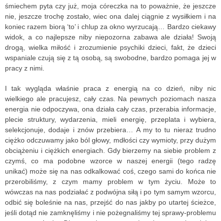
śmiechem pyta czy już, moja córeczka na to poważnie, że jeszcze
nie, jeszcze trochę zostało, wiec ona dalej ciągnie z wysiłkiem i na
koniec razem biorą ‘to’ i chlup za okno wyrzucają… Bardzo ciekawy
widok, a co najlepsze niby niepozorna zabawa ale działa! Swoją
drogą, wielka miłość i zrozumienie psychiki dzieci, fakt, że dzieci
wspaniale czują się z tą osobą, są swobodne, bardzo pomaga jej w
pracy z nimi.
I tak wygląda właśnie praca z energią na co dzień, niby nic
wielkiego ale pracujesz, cały czas. Na pewnych poziomach nasza
energia nie odpoczywa, ona działa cały czas, przerabia informacje,
plecie struktury, wydarzenia, mieli energię, przeplata i wybiera,
selekcjonuje, dodaje i znów przebiera… A my to tu nieraz trudno
ciężko odczuwamy jako ból głowy, mdłości czy wymioty, przy dużym
obciążeniu i ciężkich energiach. Gdy bierzemy na siebie problem z
czymś, co ma podobne wzorce w naszej energii (tego radzę
unikać) może się na nas odkalkować coś, czego sami do końca nie
przerobiliśmy, z czym mamy problem w tym życiu. Może to
wówczas na nas podziałać z podwójna siłą i po tym samym wzorcu,
odbić się boleśnie na nas, przejść do nas jakby po utartej ścieżce,
jeśli dotąd nie zamknęliśmy i nie pożegnaliśmy tej sprawy-problemu