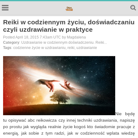
Reiki w codziennym życiu, doświadczaniu
czyli uzdrawianie w praktyce
Posted April 18, 2015 7:43am UTC by Magdalena
Category
: Uzdrawianie w codziennym doświadczeniu. Reiki...
Tags
: codzienne życie w uzdrawianiu, reiki, uzdrawianie
Nie będę
tu opisywać abc reikowicza czy innej techniki uzdrawiania, napiszę
po prostu jak wygląda realnie życie kogoś kto świadomie pracuje z
energią, jak sobie z tym radzi, jak w codzienność wplata wiedzę