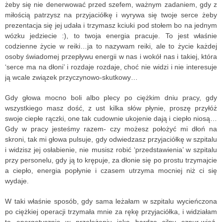
żeby się nie denerwować przed szefem, ważnym zadaniem, gdy z
miłością patrzysz na przyjaciółkę i wyrywa się twoje serce żeby
prezentacja się jej udała i trzymasz kciuki pod stołem bo na jednym
wózku jedziecie :), to twoja energia pracuje. To jest właśnie
codzienne życie w reiki…ja to nazywam reiki, ale to życie każdej
osoby świadomej przepływu energii w nas i wokół nas i takiej, która
‘serce ma na dłoni’ i rozdaje rozdaje, choć nie widzi i nie interesuje
ją wcale związek przyczynowo-skutkowy…
Gdy głowa mocno boli albo plecy po ciężkim dniu pracy, gdy
wszystkiego masz dość, z ust kilka słów płynie, proszę przyłóż
swoje ciepłe rączki, one tak cudownie ukojenie dają i ciepło niosą…
Gdy w pracy jesteśmy razem- czy możesz położyć mi dłoń na
skroni, tak mi głowa pulsuje, gdy odwiedzasz przyjaciółkę w szpitalu
i widzisz jej osłabienie, nie musisz robić ‘przedstawienia’ w szpitalu
przy personelu, gdy ją to krępuje, za dłonie się po prostu trzymajcie
a ciepło, energia popłynie i czasem utrzyma mocniej niż ci się
wydaje.
W taki właśnie sposób, gdy sama leżałam w szpitalu wycieńczona
po ciężkiej operacji trzymała mnie za rękę przyjaciółka, i widziałam
to energetycznie w przełożeniu jako bardzo silny sznur-więź,