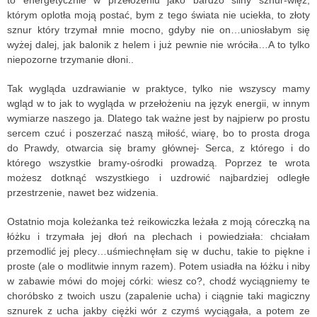
którym oplotła moją postać, bym z tego świata nie uciekła, to złoty
sznur który trzymał mnie mocno, gdyby nie on…uniosłabym się
wyżej dalej, jak balonik z helem i już pewnie nie wróciła…A to tylko
niepozorne trzymanie dłoni..
Tak wygląda uzdrawianie w praktyce, tylko nie wszyscy mamy
wgląd w to jak to wygląda w przełożeniu na język energii, w innym
wymiarze naszego ja. Dlatego tak ważne jest by najpierw po prostu
sercem czuć i poszerzać naszą miłość, wiarę, bo to prosta droga
do Prawdy, otwarcia się bramy głównej- Serca, z którego i do
którego wszystkie bramy-ośrodki prowadzą. Poprzez te wrota
możesz dotknąć wszystkiego i uzdrowić najbardziej odległe
przestrzenie, nawet bez widzenia.
Ostatnio moja koleżanka też reikowiczka leżała z moją córeczką na
łóżku i trzymała jej dłoń na plechach i powiedziała: chciałam
przemodlić jej plecy…uśmiechnęłam się w duchu, takie to piękne i
proste (ale o modlitwie innym razem). Potem usiadła na łóżku i niby
w zabawie mówi do mojej córki: wiesz co?, chodź wyciągniemy te
choróbsko z twoich uszu (zapalenie ucha) i ciągnie taki magiczny
sznurek z ucha jakby ciężki wór z czymś wyciągała, a potem ze