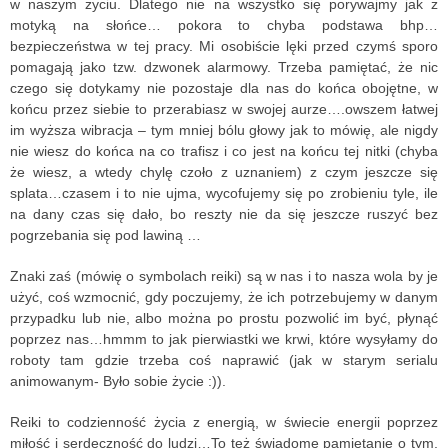
w naszym życiu. Dlatego nie na wszystko się porywajmy jak z
motyką na słońce… pokora to chyba podstawa bhp…
bezpieczeństwa w tej pracy. Mi osobiście lęki przed czymś sporo
pomagają jako tzw. dzwonek alarmowy. Trzeba pamiętać, że nic
czego się dotykamy nie pozostaje dla nas do końca obojętne, w
końcu przez siebie to przerabiasz w swojej aurze….owszem łatwej
im wyższa wibracja – tym mniej bólu głowy jak to mówię, ale nigdy
nie wiesz do końca na co trafisz i co jest na końcu tej nitki (chyba
że wiesz, a wtedy chylę czoło z uznaniem) z czym jeszcze się
splata…czasem i to nie ujma, wycofujemy się po zrobieniu tyle, ile
na dany czas się dało, bo reszty nie da się jeszcze ruszyć bez
pogrzebania się pod lawiną …
Znaki zaś (mówię o symbolach reiki) są w nas i to nasza wola by je
użyć, coś wzmocnić, gdy poczujemy, że ich potrzebujemy w danym
przypadku lub nie, albo można po prostu pozwolić im być, płynąć
poprzez nas…hmmm to jak pierwiastki we krwi, które wysyłamy do
roboty tam gdzie trzeba coś naprawić (jak w starym serialu
animowanym- Było sobie życie :)).
Reiki to codzienność życia z energią, w świecie energii poprzez
miłość i serdeczność do ludzi…To też świadome pamiętanie o tym,