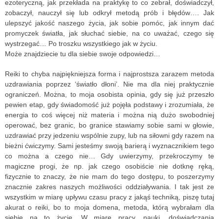
ezoteryczną, jak przekłada na praktykę to co zebrał, doświadczył,
zobaczył, nauczył się lub odkrył metodą prób i błędów….
Jak
ulepszyć jakość naszego życia, jak sobie pomóc, jak innym dać
promyczek światła, jak słuchać siebie, na co uważać, czego się
wystrzegać… Po troszku wszystkiego jak w życiu.
Może znajdziecie tu dla siebie swoje odpowiedzi…
Reiki to chyba najpiękniejsza forma i najprostsza zarazem metoda
uzdrawiania poprzez ‘światło dłoni’. Nie ma dla niej praktycznie
ograniczeń. Można, to moja osobista opinia, gdy się już przeszło
pewien etap, gdy świadomość już pojęła podstawy i zrozumiała, że
energia to coś więcej niż materia i można nią dużo swobodniej
operować, bez granic, bo granice stawiamy sobie sami w głowie,
uzdrawiać przy jedzeniu wspólnie zupy, lub na siłowni gdy razem na
bieżni ćwiczymy. Sami jesteśmy swoją barierą i wyznacznikiem tego
co można a czego nie… Gdy uwierzymy, przekroczymy te
magiczne progi, że np. jak czego osobiście nie dotknę ręką,
fizycznie to znaczy, że nie mam do tego dostępu, to poszerzymy
znacznie zakres naszych możliwości oddziaływania. I tak jest ze
wszystkim w miarę upływu czasu pracy z jakąś techniką, piszę tutaj
akurat o reiki, bo to moja domena, metoda, którą wybrałam dla
siebie na to życie. W miarę pracy, nauki, doświadczania