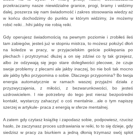
przekraczamy nasze niewidzialne granice, progi, bramy i widzimy
dalej, poszerza się nam świadomość i zakres stosowania wiedzy aż
w końcu dochodzimy do punktu w którym widzimy, że możemy
robić reiki…hihi jakby nie robią reiki.
Gdy operujesz świadomością na pewnym poziomie i zrobiłeś ileś
tam zabiegów, jesteś już w stopniu mistrza, to możesz położyć dłoń
na koledze w pracy, w przyjacielskim geście poklepania po
plechach i przytrzymać dłużej a on się zdziwi co ty tak grzejesz,
albo że odzywają się jego stare dolegliwości plecowe, że czuje
swoje problemy z plecami ale jakby inaczej, bo nie boli tak mocno
ale jakby tylko przypomina o sobie. Dlaczego przypomina? Bo twoja
energia automatycznie w ramach waszej przyjaźni działa z
przyzwyczajenia, z miłości, z bezwarunkowości, bo jesteś
uzdrowicielem. I nie potrzebny do tego jest nieraz bezpośredni
kontakt, wystarczy zahaczyć o coś mentalnie…ale o tym napiszę
szerzej w artykule- praca z energią w sferze mentalnej.
A zatem gdy czytasz książkę i zapodasz sobie, podpowiesz, rzucisz
hasło, że zaczynasz proces uzdrawiania w reiki, to to się dzieje, gdy
siedzisz w pracy za biurkiem a jedną dłonią trzymasz swój splot