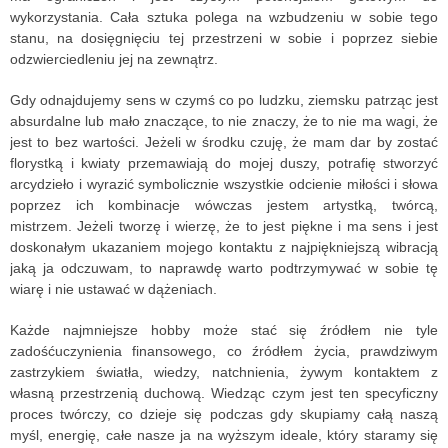
wykorzystania. Cała sztuka polega na wzbudzeniu w sobie tego
stanu, na dosięgnięciu tej przestrzeni w sobie i poprzez siebie
odzwierciedleniu jej na zewnątrz.
Gdy odnajdujemy sens w czymś co po ludzku, ziemsku patrząc jest
absurdalne lub mało znaczące, to nie znaczy, że to nie ma wagi, że
jest to bez wartości. Jeżeli w środku czuję, że mam dar by zostać
florystką i kwiaty przemawiają do mojej duszy, potrafię stworzyć
arcydzieło i wyrazić symbolicznie wszystkie odcienie miłości i słowa
poprzez ich kombinacje wówczas jestem artystką, twórcą,
mistrzem. Jeżeli tworzę i wierzę, że to jest piękne i ma sens i jest
doskonałym ukazaniem mojego kontaktu z najpiękniejszą wibracją
jaką ja odczuwam, to naprawdę warto podtrzymywać w sobie tę
wiarę i nie ustawać w dążeniach.
Każde najmniejsze hobby może stać się źródłem nie tyle
zadośćuczynienia finansowego, co źródłem życia, prawdziwym
zastrzykiem światła, wiedzy, natchnienia, żywym kontaktem z
własną przestrzenią duchową. Wiedząc czym jest ten specyficzny
proces twórczy, co dzieje się podczas gdy skupiamy całą naszą
myśl, energię, całe nasze ja na wyższym ideale, który staramy się