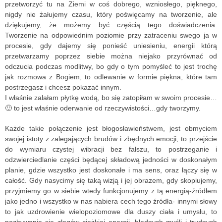
przetworzyć tu na Ziemi w coś dobrego, wzniosłego, pięknego,
nigdy nie żałujemy czasu, który poświęcamy na tworzenie, ale
dziękujemy, że możemy być częścią tego doświadczenia.
Tworzenie na odpowiednim poziomie przy zatraceniu swego ja w
procesie, gdy dajemy się ponieść uniesieniu, energii którą
przetwarzamy poprzez siebie można niejako przyrównać od
odczucia podczas modlitwy, bo gdy o tym pomyśleć to jest trochę
jak rozmowa z Bogiem, to odlewanie w formie piękna, które tam
postrzegasz i chcesz pokazać innym.
I właśnie zalałam płytkę wodą, bo się zatopiłam w swoim procesie…
🙂 to jest właśnie oderwanie od rzeczywistości…gdy tworzymy.
Każde takie połączenie jest błogosławieństwem, jest obmyciem
swojej istoty z zalegających brudów i zbędnych emocji, to przejście
do wymiaru czystej wibracji bez fałszu, to postrzeganie i
odzwierciedlanie części będącej składową jedności w doskonałym
planie, gdzie wszystko jest doskonałe i ma sens, oraz łączy się w
całość. Gdy nasycimy się taką wizją i jej obrazem, gdy skopiujemy,
przyjmiemy go w siebie wtedy funkcjonujemy z tą energią-źródłem
jako jedno i wszystko w nas nabiera cech tego źródła- innymi słowy
to jak uzdrowienie wielopoziomowe dla duszy ciała i umysłu, to