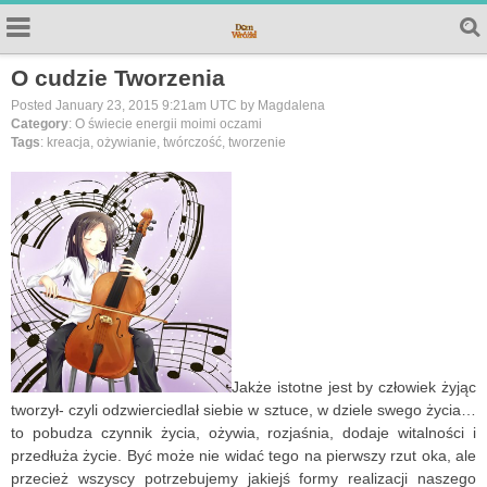
O cudzie Tworzenia
Posted January 23, 2015 9:21am UTC by Magdalena
Category
: O świecie energii moimi oczami
Tags
: kreacja, ożywianie, twórczość, tworzenie
Jakże istotne jest by człowiek żyjąc
tworzył- czyli odzwierciedlał siebie w sztuce, w dziele swego życia…
to pobudza czynnik życia, ożywia, rozjaśnia, dodaje witalności i
przedłuża życie. Być może nie widać tego na pierwszy rzut oka, ale
przecież wszyscy potrzebujemy jakiejś formy realizacji naszego