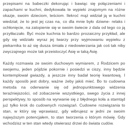
przepisami na babeczki dekorując i bawiąc się połączeniami i
zapachami w kuchni, dedykowała te wypieki znajomym na różne
okazje, swoim dzieciom, teściom. Ilekroć mąż widział ją w kuchni
wiedział, że to jest jej czas na, co dla mnie było dziwne- relaks i
ochłonięcie, na zatopienie się w swoim świecie z dala od tego co ją
przytłaczało. Być może kuchnia to bardzo prozaiczny przykład, ale
gdy się widziało wyraz jej twarzy przy wyjmowaniu wypieku z
piekarnika to aż się dusza śmiała z niedowierzania jak coś tak niby
zwyczajnego może tak przeistoczyć Asię w taką Asię.
Każdy rozmawia ze swoim duchowym wymiarem, z Rodzicem po
swojemu, jeden pójdzie pokornie i posiedzi w ciszy, inny będzie
kontemplował gwiazdy, a jeszcze inny badał teorię kwantową. I
każdy sposób jest dobry, ważne żeby jakiś mieć. Bo to cudowna
metoda na oderwanie się od jednopunktowego widzenia
teraźniejszości, od zobaczenie wszystkiego, swego życia z innej
perspektywy, to sposób na wyrwanie się z błędnego koła a stamtąd
już tylko krok do cudownych rozwiązań. Cudowne rozwiązania to
stan, w który się wprawiasz, gdy wibrujesz w jedni ze swoim
najwyższym potencjałem, to stan tworzenia o którym mówię. Gdy
wchodzisz w ten stan wtedy otwierasz drzwi do świata cudów.