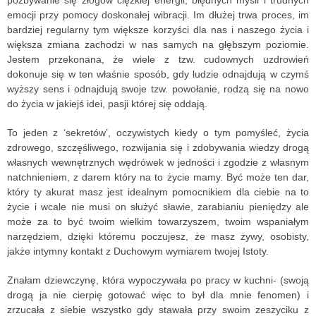
pozbywanie się złogów ciężkiej energii, błędnych myśli i trudnych
emocji przy pomocy doskonałej wibracji. Im dłużej trwa proces, im
bardziej regularny tym większe korzyści dla nas i naszego życia i
większa zmiana zachodzi w nas samych na głębszym poziomie.
Jestem przekonana, że wiele z tzw. cudownych uzdrowień
dokonuje się w ten właśnie sposób, gdy ludzie odnajdują w czymś
wyższy sens i odnajdują swoje tzw. powołanie, rodzą się na nowo
do życia w jakiejś idei, pasji której się oddają.
To jeden z ‘sekretów’, oczywistych kiedy o tym pomyśleć, życia
zdrowego, szczęśliwego, rozwijania się i zdobywania wiedzy drogą
własnych wewnętrznych wędrówek w jedności i zgodzie z własnym
natchnieniem, z darem który na to życie mamy. Być może ten dar,
który ty akurat masz jest idealnym pomocnikiem dla ciebie na to
życie i wcale nie musi on służyć sławie, zarabianiu pieniędzy ale
może za to być twoim wielkim towarzyszem, twoim wspaniałym
narzędziem, dzięki któremu poczujesz, że masz żywy, osobisty,
jakże intymny kontakt z Duchowym wymiarem twojej Istoty.
Znałam dziewczynę, która wypoczywała po pracy w kuchni- (swoją
drogą ja nie cierpię gotować więc to był dla mnie fenomen) i
zrzucała z siebie wszystko gdy stawała przy swoim zeszyciku z