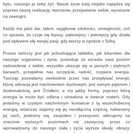
bytu, naszego ja żeby żyć. Nasze życie tutaj niejako napędza się
poprzez naszą realizację, tworzenie, przejawianie siebie, wyrażanie
na zewnątrz.
Każdy ma jakiś dar, talent, wyjątkowe zdolności, umiejętność, coś
co sprawia, że czuje się lepszy, piękniejszy i pełniejszy gdy działa
pod wpływem siły swojej pasji, gdy tworzy w zgodzie z Sobą.
Proces twórczy jest jak pobudzająca tabletka, jak lekarstwo dla
naszego organizmu i życia, powoduje że wzrasta nasz poziom
zadowolenie z siebie, wszystko ukazuje się w jasnych i pięknych
barwach, przepełnia nas szczęście, radość, rozpiera energia.
Tworząc pozwalamy swobodnie przez nas przepływać energii,
której wibracja jest natchnieniem duchowym, jest samym pięknem i
doskonałością, jest Źródłem, a my jakby formą, poprzez którą
energia ta może być odlana i utrwalona w świecie materii. Gdy
jesteśmy w czystym natchnionym kontakcie z tą wszechobecną
energią, wówczas stajemy się jej nieodłączną częścią, nabieramy
jej cech, jesteśmy nią, zespoleni i przesyceni, wibrujemy na
znacznie wyższych poziomach niż zazwyczaj, przez co
wprowadzamy do naszego ciała i życia wyższe ideały, obrazy,