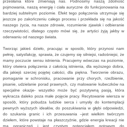
przesłania które zmieniają nas. Podnosimy naszą zdolność
pojmowania, naszą energię i ciała auryczne do funkcjonowania na
bardziej subtelnym poziomie. Efekt tego połączenia utrzymuje się
jeszcze po zakończeniu całego procesu i przekłada się na jakość
naszego życia, na nasze zdrowie, rozumienie zjawisk i odbieranie
rzeczywistości, dlatego często mówi się, że artyści żyją jakby w
oderwaniu od naszego świata.
Tworząc jakieś dzieło, pracując w sposób, który przynosi nam
pełnię, satysfakcję, sprawia, że czujemy się silniejsi, radośniejsi, że
mamy poczucie sensu istnienia. Pracujemy wówczas na poziomie,
który otwiera połączenia z całością istnienia, dla wyższego dobra,
dla jakiejś szerzej pojętej całości, dla piękna. Tworzenie obrazu,
pomaganie w schronisku, pracowanie przy chorych, rzeźbienie,
pisanie, udzielanie porad prawnych, czy malowanie kubeczków na
specjalne okazje- wszystko może być pozytywną pasją, która
wykracza daleko poza małe pojęcie pracy. Recytowanie wiersza w
sposób, który pobudza ludzkie serca i umysły do kontemplacji
pewnych wyższych ideałów, do poszukiwania w głębi odpowiedzi,
do szukania granic i ich przesuwania –jest wielkim twórczym
dziełem, które powstaje na płaszczyźnie, gdzie energia kreacji nie
ma ograniczeń i jest czystym potencjałem gotowym do