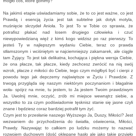
mogło coś, które gonimy?
Na jakimś etapie uświadamiamy sobie, że to co jest ważne, co jest
Prawdą i esencją życia jest tak subtelne jak dotyk motyla,
muśnięcie skrzydeł Anioła. To jest To w Tobie co sprawia, że
potrafisz płakać nad losem drugiego człowieka i czuć
niewypowiedzianą więź z kimś kogo widzisz po raz pierwszy. To
jesteś Ty w najlepszym wydaniu Ciebie, teraz co prawda
stłamszonym i wciśniętym w najciemniejszy zakamarek, ale ciągle
tam Żyjący. To jest tak delikatna, kochająca i piękna wersja Ciebie,
że ona płacze, tak płacze, kiedy zechcesz zwrócić na nią swój
wzrok, płacze z miłości do Ciebie, tego czym mógłbyś być i cierpi z
powodu tego jak depczemy najświętsze w Życiu i Prawdzie. Z
trwogą przygląda się naszym niektórym poczynaniom i błagalnie
woła- spójrz na mnie, tu jestem, to Ja jestem Twoim prawdziwym
Ja. Uwolnij mnie, oczyść, zrób mi miejsce wewnątrz siebie, a
wszystko to za czym podświadomie tęsknisz stanie się jasne czyli
znane i będziesz coraz bardziej potrafił tym żyć.
Czym jest to przesłanie naszego Wyższego Ja, Duszy, Miłości? Jest
wezwaniem do przychodzenia do światła, oświecenia, Miłości,
Prawdy. Nazywając to całkiem po ludzku możemy to nazwać
rozwojem duchowym (dość oklepane hasło ale jako takie przyjęło