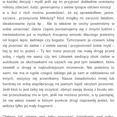
w każdej decyzji i myśli jeśli się im przyjrzeć dokładnie oceniamy
miliony zdarzeń, ludzi, generujemy z siebie tysiące odcieni emocji…
a o iluż z nich można powiedzieć, że są sprawiedliwe, jasne,
szczere…przesycone Miłością? Ktoś mógłby mi zarzucić fatalizm,
idealizowanie życia itp… Ale to właśnie te cechy powinniśmy w
sobie umacniać. Jakże często porównujemy się z innymi ludźmi i
nieświadomie już w myślach kreujemy wnioski dlaczego jesteśmy
od kogoś lepsi, ładniejsi czy bogatsi. Tymczasem ja czasem lubię
się pośmiać do siebie i z siebie samej i przypomnieć sobie myśl –
hej ty też tu jesteś – Ty też masz jeszcze nie małą drogę przed
sobą, i nigdy nie wiesz czy ten człowiek siedzący obok ciebie w
autobusie ze słuchawkami na uszach nie jest tym światłem, które
oświetli ci drogę w najtrudniejszym momencie. Nie jesteśmy tu
sami, nie ma w ogóle czegoś takiego jak ja sam w oddzieleniu od
innych, wszyscy się przenikamy. Nasze świadomości mniej lub
bardziej ze sobą współpracują na jawnym bądź ukrytym poziomie.
Jeśli ktoś tu jest żeby się oczyścić, obmyć swoją duszę z brudu win,
nie przeszkadzaj mu w tym, jeśli nie możesz pomóc, a ty pamiętaj,
że nie wiesz nawet w którym punkcie drogi naprawdę jesteś, bo
widzisz tylko jej mały fragment…
Dlatego tak istotne jest żeby pracować świadomie nad sobą,