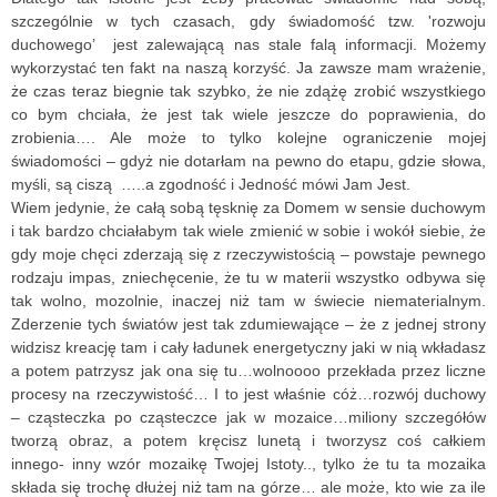
szczególnie w tych czasach, gdy świadomość tzw. 'rozwoju
duchowego’ jest zalewającą nas stale falą informacji. Możemy
wykorzystać ten fakt na naszą korzyść. Ja zawsze mam wrażenie,
że czas teraz biegnie tak szybko, że nie zdążę zrobić wszystkiego
co bym chciała, że jest tak wiele jeszcze do poprawienia, do
zrobienia…. Ale może to tylko kolejne ograniczenie mojej
świadomości – gdyż nie dotarłam na pewno do etapu, gdzie słowa,
myśli, są ciszą …..a zgodność i Jedność mówi Jam Jest.
Wiem jedynie, że całą sobą tęsknię za Domem w sensie duchowym
i tak bardzo chciałabym tak wiele zmienić w sobie i wokół siebie, że
gdy moje chęci zderzają się z rzeczywistością – powstaje pewnego
rodzaju impas, zniechęcenie, że tu w materii wszystko odbywa się
tak wolno, mozolnie, inaczej niż tam w świecie niematerialnym.
Zderzenie tych światów jest tak zdumiewające – że z jednej strony
widzisz kreację tam i cały ładunek energetyczny jaki w nią wkładasz
a potem patrzysz jak ona się tu…wolnoooo przekłada przez liczne
procesy na rzeczywistość… I to jest właśnie cóż…rozwój duchowy
– cząsteczka po cząsteczce jak w mozaice…miliony szczegółów
tworzą obraz, a potem kręcisz lunetą i tworzysz coś całkiem
innego- inny wzór mozaikę Twojej Istoty.., tylko że tu ta mozaika
składa się trochę dłużej niż tam na górze… ale może, kto wie za ile