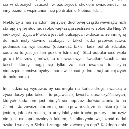
się w obecnych czasach w ezoteryce), skokiem świadomości na
inny poziom, wspinaniem się po drabinie Niebios itd….
Niektórzy z nas świadomi tej żywej duchowej cząstki wewnątrz nich
starają się jej słuchać i robić większą przestrzeń w sobie dla Niej. W
niektórych Żyjąca Prawda jest tak pulsująca i widoczna, że inni lgną
do nich instynktownie szukając u takich ludzi przewodnictwa,
podniesienia, wyniesienia (obecność takich ludzi potrafi zdziałać
cuda bo to jest już ten poziom Istnienia). Stąd popularność wielu
guru i Mistrzów ( mówię tu o prawdziwych światłonoścach a nie
takich, którzy mogą się tylko za nich uważać- tu czyha
niebezpieczeństwo pychy i manii wielkości- jedno z najtrudniejszych
do pokonania).
Inni ludzie są wydawać by się mogło na końcu drogi, i walczą o
życie duszy jako takie. I tu pojawia się kwestia dusz czyśćcowych,
których zadaniem jest obmyć się poprzez doświadczenia tu na
Ziemi… Ja zawsze staram się sobie powtarzać, że ok…skoro już tu
jestem, jak cała reszta, to przydałoby się trochę pokory – bo czyż
nie jest niezaprzeczalnym faktem, że olbrzymia większość nadal
szuka i walczy o Siebie i zmaga się z własnym ego? Każdego dnia