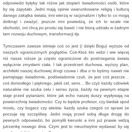
odpowiedzi byłyby tak różne jak stopień świadomości osób, które
by się zapytało. Jedni mają opinie uwarunkowane religią i kulturą
danego zakątka świata, inni wierzą w racjonalizm i tylko to co mogą
dotknąć i zważyć, jeszcze inni powiedzą, że ich to wcale nie
obchodzi, oni chcą po prostu się bawić i nie biorą udziału w żadnym
tam rozwoju duchowym, transformacji itp.
Tymczasem zawsze istnieje coś co jest (i dzięki Bogu) wyższe od
naszych ograniczonych poglądów, Coś-Ktoś kto widzi i wie więcej
niż nasze niższe ja często ograniczone do postrzegania świata
wyłącznie zmysłami ciała. I tak przestrzeń duchowa, wyższy plan,
architekt naszej duchowej drogi czuwa i dba o to byśmy nawet nie
pamiętając świadomie, podświadomie czuli, że jest coś jeszcze…
coś doniosłego i pięknego, jakiś cel, sens… Bo czyż każdy człowiek
naturalnie nie szuka celu i sensu życia, każdy na pewnym etapie
staje przed pytaniami, które jak echo naszej duszy wypływają na
powierzchnię świadomości. Czy to będzie profesor, czy biedak spod
mostu, czy bogacz czy ateista- każdy szuka czegoś co sprawi że
poczuje się szczęśliwy. Jedni mają przed sobą długa drogę do
pewnych odpowiedzi, bo pomylili kierunki a inni już prawie widzą
jutrzenkę nowego dnia. Czym jest to nieuchwytne wydawać by się