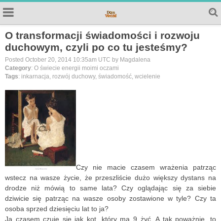
O transformacji świadomości i rozwoju
duchowym, czyli po co tu jesteśmy?
Posted October 20, 2014 10:35am UTC by Magdalena
Category
: O świecie energii moimi oczami
Tags
: inkarnacja, rozwój duchowy, świadomość, wcielenie
Czy nie macie czasem wrażenia patrząc
wstecz na wasze życie, że przeszliście dużo większy dystans na
drodze niż mówią to same lata? Czy oglądając się za siebie
dziwicie się patrząc na wasze osoby zostawione w tyle? Czy ta
osoba sprzed dziesięciu lat to ja?
Ja czasem czuję się jak kot, który ma 9 żyć. A tak poważnie, to