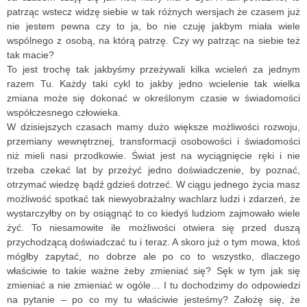
patrząc wstecz widzę siebie w tak różnych wersjach że czasem już
nie jestem pewna czy to ja, bo nie czuję jakbym miała wiele
wspólnego z osobą, na którą patrzę. Czy wy patrząc na siebie też
tak macie?
To jest trochę tak jakbyśmy przeżywali kilka wcieleń za jednym
razem Tu. Każdy taki cykl to jakby jedno wcielenie tak wielka
zmiana może się dokonać w określonym czasie w świadomości
współczesnego człowieka.
W dzisiejszych czasach mamy dużo większe możliwości rozwoju,
przemiany wewnętrznej, transformacji osobowości i świadomości
niż mieli nasi przodkowie. Świat jest na wyciągnięcie ręki i nie
trzeba czekać lat by przeżyć jedno doświadczenie, by poznać,
otrzymać wiedzę bądź gdzieś dotrzeć. W ciągu jednego życia masz
możliwość spotkać tak niewyobrażalny wachlarz ludzi i zdarzeń, że
wystarczyłby on by osiągnąć to co kiedyś ludziom zajmowało wiele
żyć. To niesamowite ile możliwości otwiera się przed duszą
przychodzącą doświadczać tu i teraz. A skoro już o tym mowa, ktoś
mógłby zapytać, no dobrze ale po co to wszystko, dlaczego
właściwie to takie ważne żeby zmieniać się? Sęk w tym jak się
zmieniać a nie zmieniać w ogóle… I tu dochodzimy do odpowiedzi
na pytanie – po co my tu właściwie jesteśmy? Założę się, że