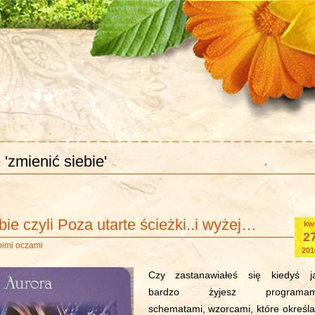
 'zmienić siebie'
bie czyli Poza utarte ścieżki..i wyżej…
kw
2
oimi oczami
201
Czy zastanawiałeś się kiedyś j
bardzo żyjesz programam
schematami, wzorcami, które określa