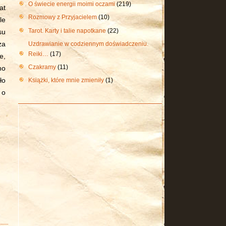
O świecie energii moimi oczami
(219)
at
Rozmowy z Przyjacielem
(10)
le
Tarot. Karty i talie napotkane
(22)
su
Uzdrawianie w codziennym doświadczeniu.
za
Reiki…
(17)
e,
Czakramy
(11)
no
ło
Książki, które mnie zmieniły
(1)
 o