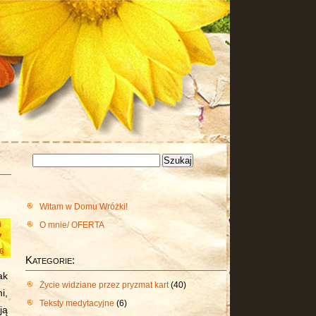
Szukaj:
Witam w Domu Wróżki!
O mnie/ OFERTA
i
7
6
Kategorie:
ak
Życie widziane przez pryzmat kart
(40)
i,
Teksty medytacyjne
(6)
ją