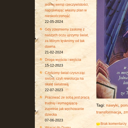
jednej wersji rzeczywistości,
naprawiając własny plan w
nieskończoność
22-05-2024
Gdy zdejmiemy zasłonę z
naszych oczu ujrzymy świat,
za którym tęsknimy od tak
dawna
21-02-2024
Droga wyjścia i wejścia
15-12-2023
Czyścimy świat czyszcząc
siebie, czyli rewolucja na
skalę światową
22-07-2023
Pracować ze sobą jest pracą
trudną i wymagającą-
Tagi:
nawyki
,
pon
zupełnie jak wychowanie
transformacja
,
zm
dziecka
07-06-2023
Brak komentarzy
Wracaj do Domu