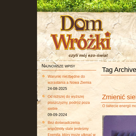
czyli mój ezo-świat
Najnowsze wpisy
Tag Archive
Warunki niezbędne do
wzrastania a Nowa Ziemia
24-08-2025
Zmienić sie
Od niższej do wyższej
płaszczyzny, podróż poza
O świecie energii m
siebie
09-09-2024
Bez doświadczenia
wspólnoty stale jesteśmy
Eremitą, który może utknąć w