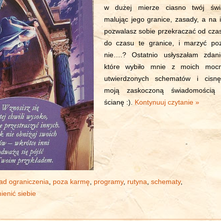
w dużej mierze ciasno twój świ
malując jego granice, zasady, a na i
pozwalasz sobie przekraczać od cza
do czasu te granice, i marzyć po
nie….? Ostatnio usłyszałam zdani
które wybiło mnie z moich moc
utwierdzonych schematów i cisnę
moją zaskoczoną świadomością
ścianę :).
Kontynuuj czytanie »
ad ograniczenia
,
poza karmę
,
programy
,
rutyna
,
schematy
,
ienić siebie