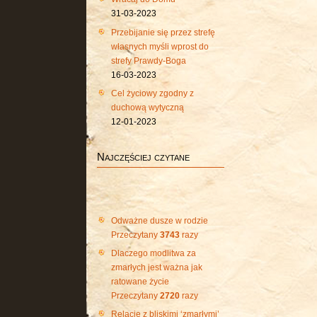
31-03-2023
Przebijanie się przez strefę
własnych myśli wprost do
strefy Prawdy-Boga
16-03-2023
Cel życiowy zgodny z
duchową wytyczną
12-01-2023
Najczęściej czytane
Odważne dusze w rodzie
Przeczytany
3743
razy
Dlaczego modlitwa za
zmarłych jest ważna jak
ratowane życie
Przeczytany
2720
razy
Relacje z bliskimi ‘zmarłymi’