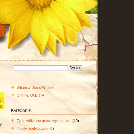
Szukaj:
Witam w Domu Wróżki!
O mnie/ OFERTA
y
4
7
Kategorie:
Życie widziane przez pryzmat kart
(40)
y
Teksty medytacyjne
(6)