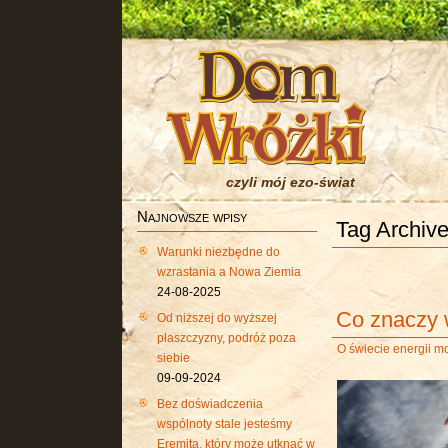
czyli mój ezo-świat
Najnowsze wpisy
Tag Archiv
Warunki niezbędne do
wzrastania a Nowa Ziemia
24-08-2025
Co znaczy 
Od niższej do wyższej
płaszczyzny, podróż poza
O świecie energii m
siebie
09-09-2024
Bez doświadczenia
wspólnoty stale jesteśmy
Eremitą, który może utknąć w