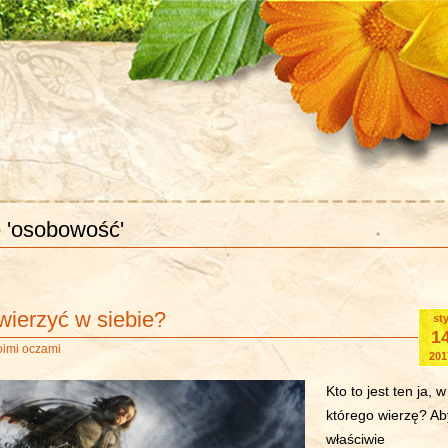
e 'osobowość'
wierzyć w siebie?
st
1
oimi oczami
201
Kto to jest ten ja, w
którego wierzę? Ab
właściwie