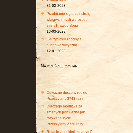
31-03-2023
Przebijanie się przez strefę
własnych myśli wprost do
strefy Prawdy-Boga
16-03-2023
Cel życiowy zgodny z
duchową wytyczną
12-01-2023
Najczęściej czytane
Odważne dusze w rodzie
Przeczytany
3743
razy
Dlaczego modlitwa za
zmarłych jest ważna jak
ratowane życie
Przeczytany
2720
razy
Relacje z bliskimi ‘zmarłymi’