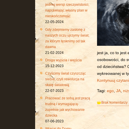
jednej wersji rzeczywistości,
naprawiając własny plan w
nieskończoność
22-05-2024
Gdy zdejmiemy zasłonę z
naszych oczu ujrzymy świat,
za którym tęsknimy od tak
dawna
21-02-2024
jest ja, co to jes
osobowości, do 
Droga wyjścia i wejścia
15-12-2023
od dzieciństwa? 
Czyścimy świat czyszcząc
wykreowanej w tym
siebie, czyli rewolucja na
Kontynuuj czytan
skalę światową
Tagi:
ego
,
JA
,
niż
22-07-2023
Pracować ze sobą jest pracą
Brak komentarzy
trudną i wymagającą-
zupełnie jak wychowanie
dziecka
07-06-2023
Wracaj do Domu