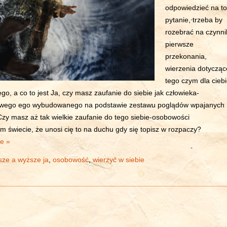
odpowiedzieć na to
pytanie, trzeba by
rozebrać na czynni
pierwsze
przekonania,
wierzenia dotycząc
tego czym dla cieb
t ego, a co to jest Ja, czy masz zaufanie do siebie jak człowieka-
swego ego wybudowanego na podstawie zestawu poglądów wpajanych
Czy masz aż tak wielkie zaufanie do tego siebie-osobowości
 świecie, że unosi cię to na duchu gdy się topisz w rozpaczy?
ie »
sze a wyższe ja
,
osobowość
,
wierzyć w siebie