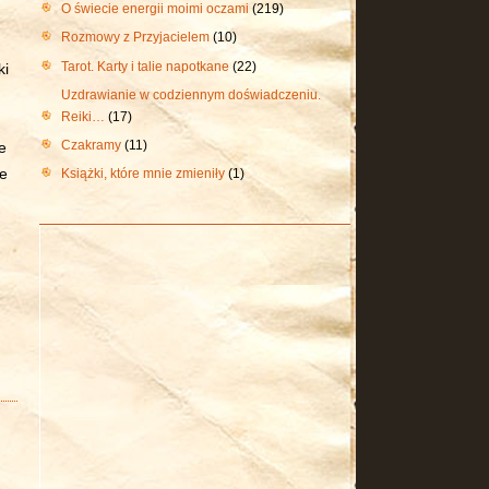
O świecie energii moimi oczami
(219)
Rozmowy z Przyjacielem
(10)
Tarot. Karty i talie napotkane
(22)
ki
Uzdrawianie w codziennym doświadczeniu.
Reiki…
(17)
Czakramy
(11)
e
ie
Książki, które mnie zmieniły
(1)