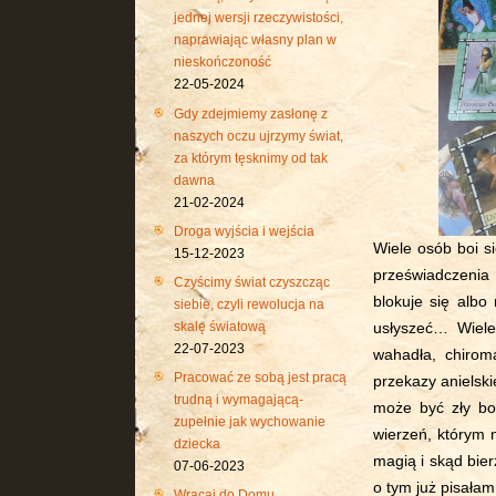
jednej wersji rzeczywistości,
naprawiając własny plan w
nieskończoność
22-05-2024
Gdy zdejmiemy zasłonę z
naszych oczu ujrzymy świat,
za którym tęsknimy od tak
dawna
21-02-2024
Droga wyjścia i wejścia
Wiele osób boi s
15-12-2023
przeświadczenia
Czyścimy świat czyszcząc
blokuje się alb
siebie, czyli rewolucja na
skalę światową
usłyszeć… Wiele
22-07-2023
wahadła, chiroma
Pracować ze sobą jest pracą
przekazy anielski
trudną i wymagającą-
może być zły bo
zupełnie jak wychowanie
wierzeń, którym 
dziecka
magią i skąd bie
07-06-2023
o tym już pisałam
Wracaj do Domu