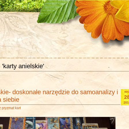
'karty anielskie'
skie- doskonałe narzędzie do samoanalizy i
wr
2
 siebie
201
 pryzmat kart