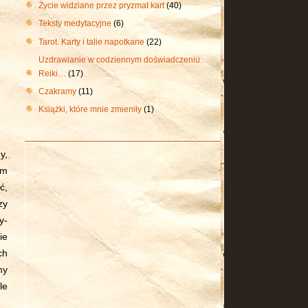
Życie widziane przez pryzmat kart
(40)
Teksty medytacyjne
(6)
Tarot. Karty i talie napotkane
(22)
Uzdrawianie w codziennym doświadczeniu.
Reiki…
(17)
Czakramy
(11)
Książki, które mnie zmieniły
(1)
y,
ym
ć,
zy
y-
ie
ch
my
le