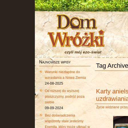
czyli mój ezo-świat
Najnowsze wpisy
Tag Archive 
Warunki niezbędne do
wzrastania a Nowa Ziemia
24-08-2025
Karty aniel
Od niższej do wyższej
płaszczyzny, podróż poza
uzdrawiania
siebie
Życie widziane przez
09-09-2024
Bez doświadczenia
wspólnoty stale jesteśmy
Eremitą, który może utknąć w