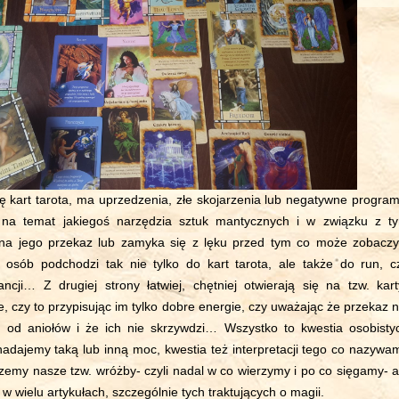
ię kart tarota, ma uprzedzenia, złe skojarzenia lub negatywne program
 na temat jakiegoś narzędzia sztuk mantycznych i w związku z t
o na jego przekaz lub zamyka się z lęku przed tym co może zobaczy
 osób podchodzi tak nie tylko do kart tarota, ale także do run, c
ncji… Z drugiej strony łatwiej, chętniej otwierają się na tzw. kart
e, czy to przypisując im tylko dobre energie, czy uważając że przekaz n
 od aniołów i że ich nie skrzywdzi… Wszystko to kwestia osobisty
nadajemy taką lub inną moc, kwestia też interpretacji tego co nazywa
rzemy nasze tzw. wróżby- czyli nadal w co wierzymy i po co sięgamy- a
 w wielu artykułach, szczególnie tych traktujących o magii.