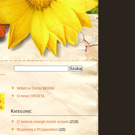
Szukaj:
Witam w Domu Wróżki!
O mnie/ OFERTA
z
8
6
Kategorie:
O świecie energii moimi oczami
(219)
Rozmowy z Przyjacielem
(10)