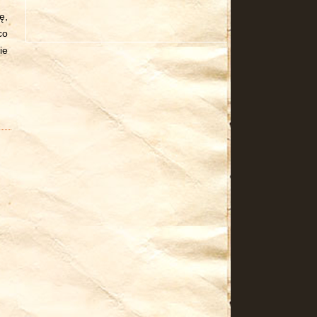
ę,
co
ie