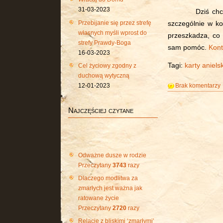
31-03-2023
Dziś chciałam 
Przebijanie się przez strefę
szczególnie w ko
własnych myśli wprost do
przeszkadza, co
strefy Prawdy-Boga
sam pomóc.
Kont
16-03-2023
Tagi:
karty aniels
Cel życiowy zgodny z
duchową wytyczną
Brak komentarzy
12-01-2023
Najczęściej czytane
Odważne dusze w rodzie
Przeczytany
3743
razy
Dlaczego modlitwa za
zmarłych jest ważna jak
ratowane życie
Przeczytany
2720
razy
Relacje z bliskimi ‘zmarłymi’