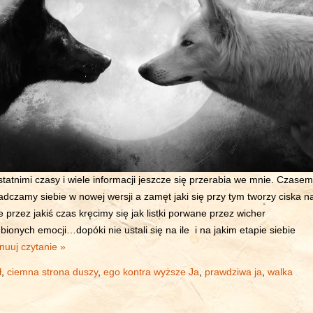
statnimi czasy i wiele informacji jeszcze się przerabia we mnie. Czasem
iadczamy siebie w nowej wersji a zamęt jaki się przy tym tworzy ciska n
że przez jakiś czas kręcimy się jak listki porwane przez wicher
ębionych emocji…dopóki nie ustali się na ile i na jakim etapie siebie
nuuj czytanie »
ł
,
ciemna strona duszy
,
ego kontra wyższe Ja
,
prawdziwa ja
,
walka