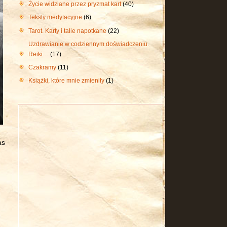
Życie widziane przez pryzmat kart
(40)
Teksty medytacyjne
(6)
Tarot. Karty i talie napotkane
(22)
Uzdrawianie w codziennym doświadczeniu.
Reiki…
(17)
Czakramy
(11)
Książki, które mnie zmieniły
(1)
as