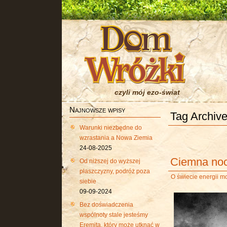
czyli mój ezo-świat
Najnowsze wpisy
Tag Archive
Warunki niezbędne do
wzrastania a Nowa Ziemia
24-08-2025
Ciemna noc
Od niższej do wyższej
płaszczyzny, podróż poza
O świecie energii m
siebie
09-09-2024
Bez doświadczenia
wspólnoty stale jesteśmy
Eremitą, który może utknąć w