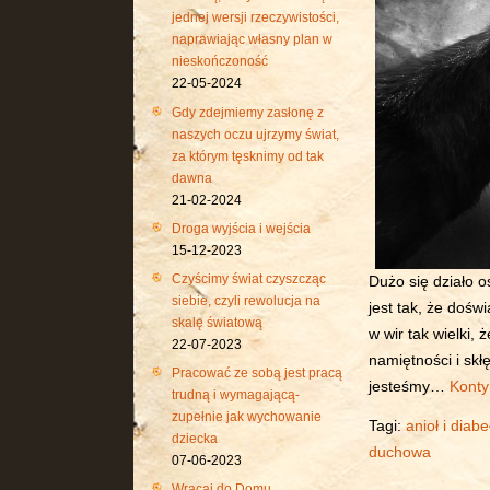
jednej wersji rzeczywistości,
naprawiając własny plan w
nieskończoność
22-05-2024
Gdy zdejmiemy zasłonę z
naszych oczu ujrzymy świat,
za którym tęsknimy od tak
dawna
21-02-2024
Droga wyjścia i wejścia
15-12-2023
Czyścimy świat czyszcząc
Dużo się działo o
siebie, czyli rewolucja na
jest tak, że dośw
skalę światową
w wir tak wielki, 
22-07-2023
namiętności i skł
Pracować ze sobą jest pracą
jesteśmy…
Konty
trudną i wymagającą-
zupełnie jak wychowanie
Tagi:
anioł i diabe
dziecka
duchowa
07-06-2023
Wracaj do Domu