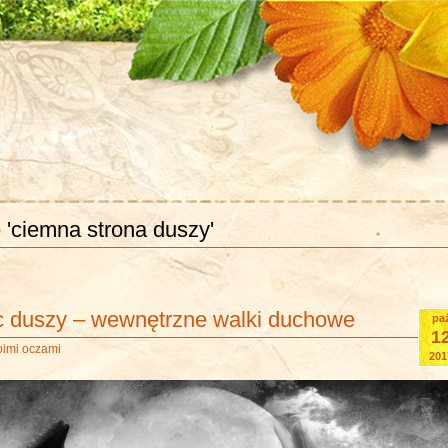
 'ciemna strona duszy'
 duszy – wewnętrzne walki duchowe
pa
1
oimi oczami
201