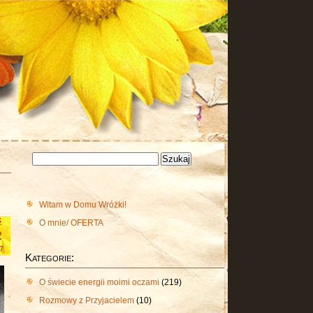
Szukaj:
Witam w Domu Wróżki!
O mnie/ OFERTA
ź
2
7
Kategorie:
O świecie energii moimi oczami
(219)
Rozmowy z Przyjacielem
(10)