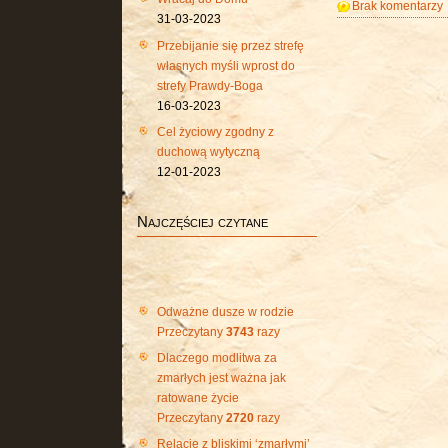
Brak komentarzy
31-03-2023
Przebijanie się przez strefę
własnych myśli wprost do
strefy Prawdy-Boga
16-03-2023
Cel życiowy zgodny z
duchową wytyczną
12-01-2023
Najczęściej czytane
Odważne dusze w rodzie
Przeczytany
3743
razy
Dlaczego modlitwa za
zmarłych jest ważna jak
ratowane życie
Przeczytany
2720
razy
Relacje z bliskimi ‘zmarłymi’