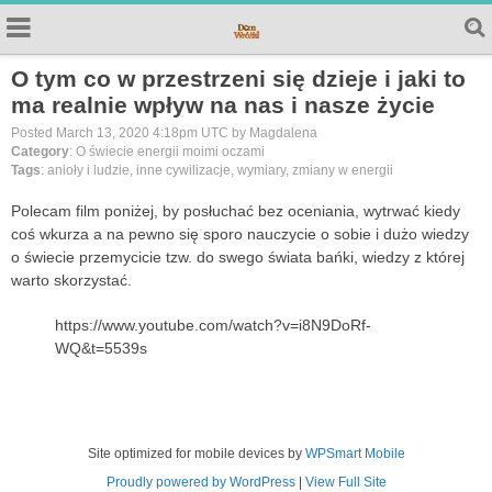
O tym co w przestrzeni się dzieje i jaki to
ma realnie wpływ na nas i nasze życie
Posted March 13, 2020 4:18pm UTC by Magdalena
Category
: O świecie energii moimi oczami
Tags
: anioły i ludzie, inne cywilizacje, wymiary, zmiany w energii
Polecam film poniżej, by posłuchać bez oceniania, wytrwać kiedy
coś wkurza a na pewno się sporo nauczycie o sobie i dużo wiedzy
o świecie przemycicie tzw. do swego świata bańki, wiedzy z której
warto skorzystać.
https://www.youtube.com/watch?v=i8N9DoRf-
WQ&t=5539s
Site optimized for mobile devices by
WPSmart Mobile
Proudly powered by WordPress
|
View Full Site