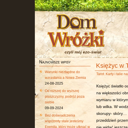
czyli mój ezo-świat
Najnowsze wpisy
Księżyc w 
Warunki niezbędne do
Tarot. Karty i talie 
wzrastania a Nowa Ziemia
24-08-2025
Księżyc światło o
Od niższej do wyższej
na większości ob
płaszczyzny, podróż poza
wymiaru w którym
siebie
lub wilka. W wod
09-09-2024
skorupy- skóry… W
Bez doświadczenia
przeddzień przemi
wspólnoty stale jesteśmy
Eremitą, który może utknąć w
nie widać jeszcze