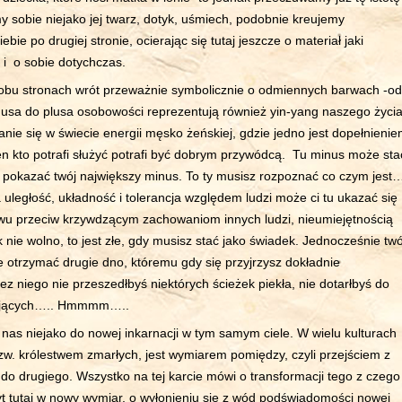
 sobie niejako jej twarz, dotyk, uśmiech, podobnie kreujemy
ie po drugiej stronie, ocierając się tutaj jeszcze o materiał jaki
 i o sobie dotychczas.
 obu stronach wrót przeważnie symbolicznie o odmiennych barwach -od
usa do plusa osobowości reprezentują również yin-yang naszego życia
nie się w świecie energii męsko żeńskiej, gdzie jedno jest dopełnieni
en kto potrafi służyć potrafi być dobrym przywódcą. Tu minus może sta
s pokazać twój największy minus. To ty musisz rozpoznać co czym jest
 uległość, układność i tolerancja względem ludzi może ci tu ukazać się
iwu przeciw krzywdzącym zachowaniom innych ludzi, nieumiejętnością
 nie wolno, to jest złe, gdy musisz stać jako świadek. Jednocześnie twó
e otrzymać drugie dno, któremu gdy się przyjrzysz dokładnie
ez niego nie przeszedłbyś niektórych ścieżek piekła, nie dotarłbyś do
bujących….. Hmmmm…..
nas niejako do nowej inkarnacji w tym samym ciele. W wielu kulturach
zw. królestwem zmarłych, jest wymiarem pomiędzy, czyli przejściem z
do drugiego. Wszystko na tej karcie mówi o transformacji tego z czego
t tutaj w nowy wymiar, o wyłonieniu się z wód podświadomości nowej