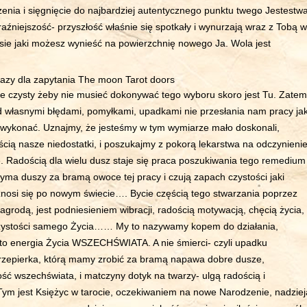
enia i sięgnięcie do najbardziej autentycznego punktu twego Jestestwa
raźniejszość- przyszłość właśnie się spotkały i wynurzają wraz z Tobą w
sie jaki możesz wynieść na powierzchnię nowego Ja. Wola jest
tyle czysty żeby nie musieć dokonywać tego wyboru skoro jest Tu. Zatem
d własnymi błędami, pomyłkami, upadkami nie przesłania nam pracy ja
wykonać. Uznajmy, że jesteśmy w tym wymiarze mało doskonali,
cią nasze niedostatki, i poszukajmy z pokorą lekarstwa na odczynienie
. Radością dla wielu dusz staje się praca poszukiwania tego remedium
yma duszy za bramą owoce tej pracy i czują zapach czystości jaki
oznosi się po nowym świecie…. Bycie częścią tego stwarzania poprzez
 nagrodą, jest podniesieniem wibracji, radością motywacją, chęcią życia,
czystości samego Życia…… My to nazywamy kopem do działania,
 to energia Życia WSZECHŚWIATA. A nie śmierci- czyli upadku
zepierka, którą mamy zrobić za bramą napawa dobre dusze,
ść wszechświata, i matczyny dotyk na twarzy- ulgą radością i
ym jest Księżyc w tarocie, oczekiwaniem na nowe Narodzenie, nadziej