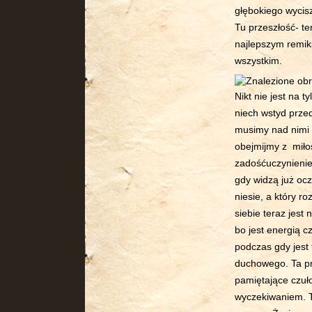
głębokiego wycisz
Tu przeszłość- te
najlepszym remik
wszystkim.
Nikt nie jest na 
niech wstyd prze
musimy nad nimi 
obejmijmy z miłoś
zadośćuczynienie
gdy widzą już ocz
niesie, a który r
siebie teraz jest
bo jest energią 
podczas gdy jest
duchowego. Ta pr
pamiętające czuło
wyczekiwaniem. T