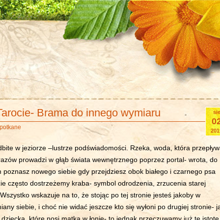
Tarocie- Brama do innego wymiaru
si
0
napotkane
201
dbite w jeziorze –lustrze podświadomości. Rzeka, woda, która przepły
razów prowadzi w głąb świata wewnętrznego poprzez portal- wrota, do
 poznasz nowego siebie gdy przejdziesz obok białego i czarnego psa
zie często dostrzeżemy kraba- symbol odrodzenia, zrzucenia starej
szystko wskazuje na to, że stojąc po tej stronie jesteś jakoby w
any siebie, i choć nie widać jeszcze kto się wyłoni po drugiej stronie- j
 dziecka, które nosi matka w łonie- to jednak przeczuwamy już tę istotę