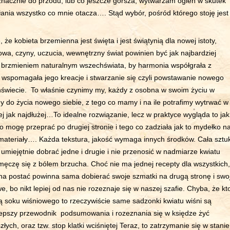
nacznie do przodu, lub co jeszcze gorsza, wytwarzam ogień w skutek
hłania wszystko co mnie otacza…. Stąd wybór, pośród którego stoję jest
 że kobieta brzemienna jest święta i jest świątynią dla nowej istoty,
łowa, czyny, uczucia, wewnętrzny świat powinien być jak najbardziej
z brzmieniem naturalnym wszechświata, by harmonia współgrała z
 wspomagała jego kreacje i stwarzanie się czyli powstawanie nowego
świecie. To właśnie czynimy my, każdy z osobna w swoim życiu w
y do życia nowego siebie, z tego co mamy i na ile potrafimy wytrwać w
ej jak najdłużej…To idealne rozwiązanie, lecz w praktyce wygląda to jak
o mogę przeprać po drugiej stronie i tego co zadziała jak to mydełko n
ateriały…. Każda tekstura, jakość wymaga innych środków. Cała sztu
umiejętnie dobrać jedne i drugie i nie przenosić w nadmiarze kwiatu
 męczę się z bólem brzucha. Choć nie ma jednej recepty dla wszystkich,
na postać powinna sama dobierać swoje szmatki na drugą stronę i swo
, bo nikt lepiej od nas nie rozeznaje się w naszej szafie. Chyba, że kt
ą soku wiśniowego to rzeczywiście same sadzonki kwiatu wiśni są
lepszy przewodnik podsumowania i rozeznania się w księdze żyć
złych, oraz tzw. stop klatki wciśniętej Teraz, to zatrzymanie się w stanie