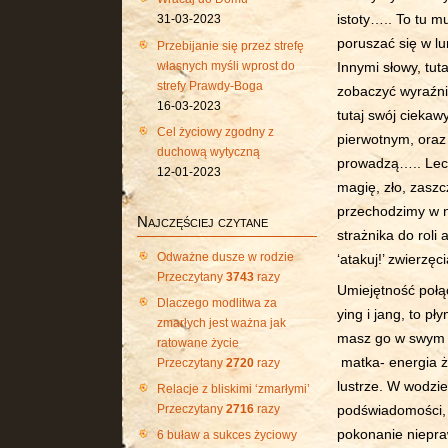
istoty….. To tu m
31-03-2023
poruszać się w l
Przebijanie się przez strefę
własnych myśli wprost do
Innymi słowy, tu
strefy Prawdy-Boga
zobaczyć wyraźnie
16-03-2023
tutaj swój ciekaw
Cel życiowy zgodny z
pierwotnym, oraz 
duchową wytyczną
prowadzą….. Lecz
12-01-2023
magię, zło, zaszc
przechodzimy w ni
Najczęściej czytane
strażnika do rol
Odważne dusze w rodzie
‘atakuj!’ zwierzęci
Przeczytany
3743
razy
Umiejętność połąc
Dlaczego modlitwa za
ying i jang, to pł
zmarłych jest ważna jak
masz go w swym o
ratowane życie
matka- energia że
Przeczytany
2720
razy
lustrze. W wodzie
Relacje z bliskimi ‘zmarłymi’
Przeczytany
2716
razy
podświadomości, 
pokonanie niepra
6 buław a sukces życiowy