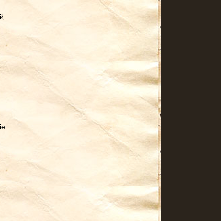
ł,
.
ie