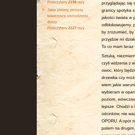
Przeczytany
2156
razy
przyglądając się 
Jakie zmiany, procesy
granicy spotyka s
towarzyszą odchodzeniu
jakości świata w 
duszy
odblokowujemy, p
Przeczytany
2127
razy
by zrozumieć, by
przyjdzie mi dzia
To co mam teraz 
Sztuką, niezmier
czyli widzenia z 
owoc, który będzi
drzewka czy może
wiem jakie warun
wybieram w oparc
poziom, wówczas 
lepsze. Chodzi o 
odcinków, nie 
OPORU. A opór to 
potem na drugim,