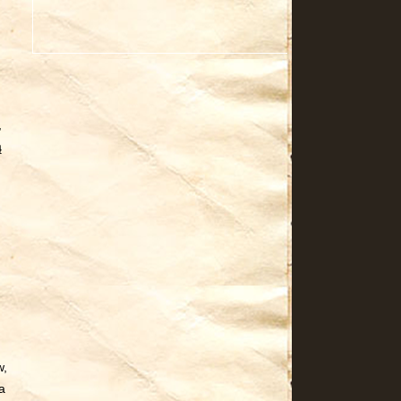
,
ą
w,
a