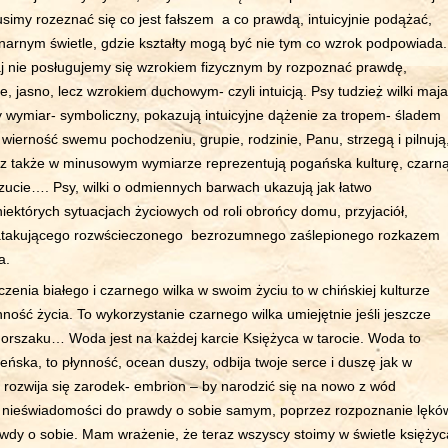
usimy rozeznać się co jest fałszem a co prawdą, intuicyjnie podążać,
unarnym świetle, gdzie kształty mogą być nie tym co wzrok podpowiada.
taj nie posługujemy się wzrokiem fizycznym by rozpoznać prawdę,
, jasno, lecz wzrokiem duchowym- czyli intuicją. Psy tudzież wilki maja
y wymiar- symboliczny, pokazują intuicyjne dążenie za tropem- śladem
wierność swemu pochodzeniu, grupie, rodzinie, Panu, strzegą i pilnują
 także w minusowym wymiarze reprezentują pogańska kulturę, czarn
zucie…. Psy, wilki o odmiennych barwach ukazują jak łatwo
ektórych sytuacjach życiowych od roli obrońcy domu, przyjaciół,
i atakującego rozwścieczonego bezrozumnego zaślepionego rozkazem
a.
zenia białego i czarnego wilka w swoim życiu to w chińskiej kulturze
ynność życia. To wykorzystanie czarnego wilka umiejętnie jeśli jeszcze
rszaku… Woda jest na każdej karcie Księżyca w tarocie. Woda to
ńska, to płynność, ocean duszy, odbija twoje serce i duszę jak w
 rozwija się zarodek- embrion – by narodzić się na nowo z wód
nieświadomości do prawdy o sobie samym, poprzez rozpoznanie lękó
wdy o sobie. Mam wrażenie, że teraz wszyscy stoimy w świetle księżyc