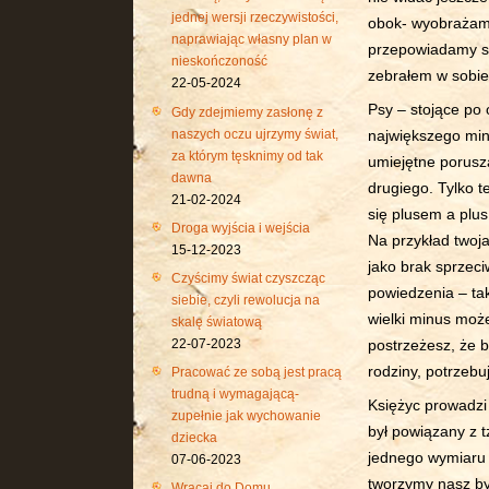
jednej wersji rzeczywistości,
obok- wyobrażamy
naprawiając własny plan w
przepowiadamy sieb
nieskończoność
zebrałem w sobie
22-05-2024
Psy – stojące po
Gdy zdejmiemy zasłonę z
naszych oczu ujrzymy świat,
największego min
za którym tęsknimy od tak
umiejętne porusza
dawna
drugiego. Tylko t
21-02-2024
się plusem a plu
Droga wyjścia i wejścia
Na przykład twoja
15-12-2023
jako brak sprzec
Czyścimy świat czyszcząc
powiedzenia – tak
siebie, czyli rewolucja na
wielki minus moż
skalę światową
22-07-2023
postrzeżesz, że b
rodziny, potrze
Pracować ze sobą jest pracą
trudną i wymagającą-
Księżyc prowadzi 
zupełnie jak wychowanie
był powiązany z t
dziecka
jednego wymiaru 
07-06-2023
tworzymy nasz by
Wracaj do Domu