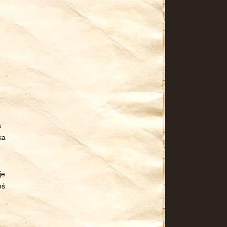
a
ka
je
oś