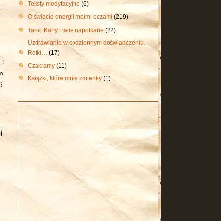
Teksty medytacyjne
(6)
O świecie energii moimi oczami
(219)
Tarot. Karty i talie napotkane
(22)
Uzdrawianie w codziennym doświadczeniu.
Reiki…
(17)
 i
Czakramy
(11)
em
Książki, które mnie zmieniły
(1)
ć
…
j