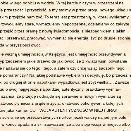
sobie w jego odbiciu w wodzie. W tej karcie niczym w przestrzeni na
ię przeszłość i przyszłość, a my stoimy w przed progu nowego układu si
jakim przyjdzie nam żyć. To teraz jest przestrzenią, w której wybieramy,
rzywołujemy stare, wymazujemy niepotrzebne, odsłaniamy co zakryte,
 przejść przez bramę z nową świadomością, z niezbędnikiem z jakim
łać i przetrwać, pracować, wymieniać się energią, żyć po drugiej stronie
da w przyszłości owoc.
nie ważną umiejętnością w Księżycu, jest umiejętność przewidywania
wyprzedzeniem jakie drzewo da jaki owoc, że z kwiatu wiśni powstanie
e nadawał się do tego i tego, a zatem czy chcę wziąć sadzonki tego
 pomarańczy? Na jakiej podstawie wybieram i decyduję, bo przecież n
ki po drugiej stronie napotkam- wypadkowa jest zbyt wielka…. Zawsze
iu o swój najgłębszy, najbardziej autentyczny, prawdziwy wymiar-
szansa, że przejdę i odnajdę się sprawnie w nowym wymiarze są
łatwość płynięcia z prądem życia, o łatwość pokonywania kolejnych
ważne jaka karma, CO TWOJA AUTENTYCZNOŚĆ W NIEJ I BRAK
ścieranie się przeciwstawnych nurtów, jeżeli walczę na jednym polu,
 w końcu opadam z sił i zauważam, że albo stoję wciąż w miejscu albo