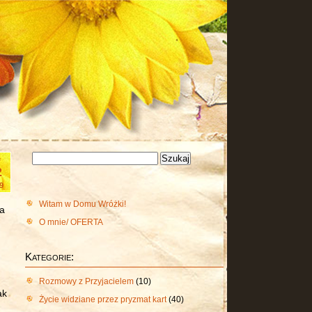
Szukaj:
e
2
9
Witam w Domu Wróżki!
wa
O mnie/ OFERTA
Kategorie:
Rozmowy z Przyjacielem
(10)
ak
Życie widziane przez pryzmat kart
(40)