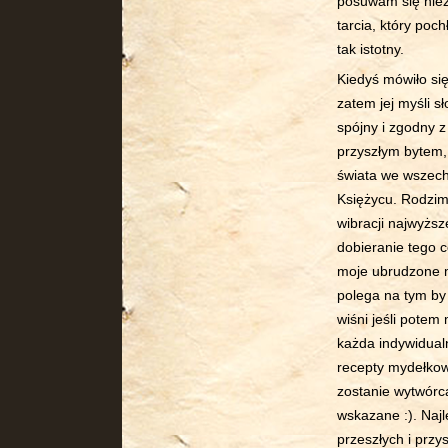
posuwam się niez
tarcia, który poc
tak istotny.
Kiedyś mówiło się,
zatem jej myśli s
spójny i zgodny 
przyszłym bytem,
świata we wszech
Księżycu. Rodzim
wibracji najwyższ
dobieranie tego c
moje ubrudzone m
polega na tym by 
wiśni jeśli potem
każda indywidual
recepty mydełkowe
zostanie wytwórc
wskazane :). Naj
przeszłych i przys