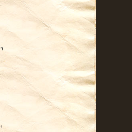
.
ką
 i
ą