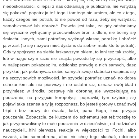
niedoskonałości, ci lepsi z nas odsłaniają je publicznie, nie wstydzą
się pokazać: popatrz ja też tego i tamtego nie umiem, ale co z tego,
każdy czegoś nie potrafi, to nie powód od razu, żeby się wstydzić,
samobiczować lub obrażać. Prawda jest taka, że gdy odsłaniamy
się wyraźnie wytrącamy przeciwnikowi broń z dłoni, nie boimy się
śmiechu innych, sami potrafimy wytknąć własną porażkę i obrócić
ją w żart (to się nazywa mieć dystans do siebie- mało kto to potrafi).
Gdy ty spojrzysz na siebie łaskawszym okiem, to inni też tak zrobią,
lub w najgorszym razie nie znajdą powodu by się przyczepić, albo
w najlepszym pokażesz im, odsłonisz prawdę o nich samych, dasz
przykład, jak pokonywać siebie samych-swoje słabości i wspinać się
na szczyt sowich możliwości. Im szybciej potrafisz uznać- no dobra
schrzaniłem ale nie pierwszy i nie ostatni raz, uznasz swój błąd i
przyjmiesz w środku postawę nie obronną ale wyczekującą na
pouczenie, na przyjęcie korepetycji, poprawki, tym szybciej się
pojawi taka szansa a ty ją rozpoznasz, bo jesteś gotowy uznać swój
błąd i bez urazy do świata, ludzi, pana Boga, losu przyjąć
pouczenie. Zobaczcie, że kluczem do schematu jest też troszkę to
jak przyjmowaliśmy te małe pouczenia w dzieciństwie, od rodziców i
nauczycieli…hihi pierwsza reakcja w większości to Foch!, albo
wrzask, albo samoobrona, albo: nie chcę tego słuchać, odcinam