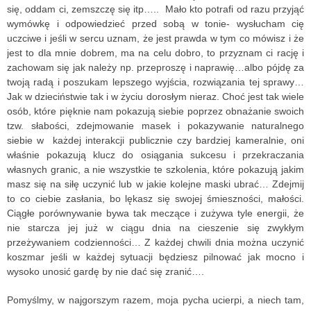
się, oddam ci, zemszczę się itp….. Mało kto potrafi od razu przyjąć
wymówkę i odpowiedzieć przed sobą w tonie- wysłucham cię
uczciwe i jeśli w sercu uznam, że jest prawda w tym co mówisz i że
jest to dla mnie dobrem, ma na celu dobro, to przyznam ci rację i
zachowam się jak należy np. przeproszę i naprawię…albo pójdę za
twoją radą i poszukam lepszego wyjścia, rozwiązania tej sprawy…
Jak w dzieciństwie tak i w życiu dorosłym nieraz. Choć jest tak wiele
osób, które pięknie nam pokazują siebie poprzez obnażanie swoich
tzw. słabości, zdejmowanie masek i pokazywanie naturalnego
siebie w każdej interakcji publicznie czy bardziej kameralnie, oni
właśnie pokazują klucz do osiągania sukcesu i przekraczania
własnych granic, a nie wszystkie te szkolenia, które pokazują jakim
masz się na siłę uczynić lub w jakie kolejne maski ubrać… Zdejmij
to co ciebie zasłania, bo lękasz się swojej śmieszności, małości.
Ciągłe porównywanie bywa tak meczące i zużywa tyle energii, że
nie starcza jej już w ciągu dnia na cieszenie się zwykłym
przeżywaniem codzienności… Z każdej chwili dnia można uczynić
koszmar jeśli w każdej sytuacji będziesz pilnować jak mocno i
wysoko unosić gardę by nie dać się zranić….
Pomyślmy, w najgorszym razem, moja pycha ucierpi, a niech tam,