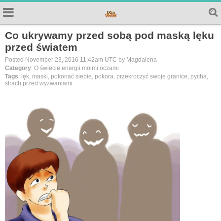
Co ukrywamy przed sobą pod maską lęku
przed światem
Posted November 23, 2016 11:42am UTC by Magdalena
Category
: O świecie energii moimi oczami
Tags
: lęk, maski, pokonać siebie, pokora, przekroczyć swoje granice, pycha,
strach przed wyzwaniami