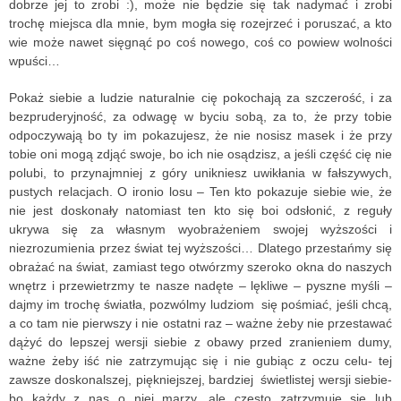
dobrze jej to zrobi :), może nie będzie się tak nadymać i zrobi
trochę miejsca dla mnie, bym mogła się rozejrzeć i poruszać, a kto
wie może nawet sięgnąć po coś nowego, coś co powiew wolności
wpuści…
Pokaż siebie a ludzie naturalnie cię pokochają za szczerość, i za
bezpruderyjność, za odwagę w byciu sobą, za to, że przy tobie
odpoczywają bo ty im pokazujesz, że nie nosisz masek i że przy
tobie oni mogą zdjąć swoje, bo ich nie osądzisz, a jeśli część cię nie
polubi, to przynajmniej z góry unikniesz uwikłania w fałszywych,
pustych relacjach. O ironio losu – Ten kto pokazuje siebie wie, że
nie jest doskonały natomiast ten kto się boi odsłonić, z reguły
ukrywa się za własnym wyobrażeniem swojej wyższości i
niezrozumienia przez świat tej wyższości… Dlatego przestańmy się
obrażać na świat, zamiast tego otwórzmy szeroko okna do naszych
wnętrz i przewietrzmy te nasze nadęte – lękliwe – pyszne myśli –
dajmy im trochę światła, pozwólmy ludziom się pośmiać, jeśli chcą,
a co tam nie pierwszy i nie ostatni raz – ważne żeby nie przestawać
dążyć do lepszej wersji siebie z obawy przed zranieniem dumy,
ważne żeby iść nie zatrzymując się i nie gubiąc z oczu celu- tej
zawsze doskonalszej, piękniejszej, bardziej świetlistej wersji siebie-
bo każdy z nas o niej marzy, ale często zatrzymuje się lub