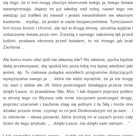
się tego, że ci inni mogą zburzyć wizerunek twego ja, twego świata
wewnętrznego, dajesz im już władzę nad sobą, nawet tego nie
wiedząc już trafiłeś do niewoli i jesteś niewolnikiem we własnym
bastionie….myśląc, że jesteś w oazie bezpieczeństwa. Tymczasem
fort może bronić i chronić, ale też w drugą stronę, utrudnia wyjście i
zobaczenie świata poza nim. Zresztą z samego założenia lęk przed
ludźmi, postawa obronna przed światem, to nic innego jak brak
Zaufania …
Ale komu mam ufać jeśli nie własnej sile? No właśnie, pycha będzie
dalej przekonywać, daj spokój kto poza tobą ma lepiej wiedzieć jaki
jesteś, itp. To ciekawa pułapka wszelkich programów dotyczących
wywyższania swego ja … które nie widzi wyraźnie, że ja nie mogę
nic sam z siebie ale JA, które postrzegam działające przeze mnie
dzięki Łasce, to prawdziwa Siła, Moc. I tak dopiero poprzez pokłon
w stronę tego co Wyższe ode mnie zaczynam postrzegać drogę,
poprzez szacunek i zaufanie staję się jednym z ta Siłą i może ona
działać przeze mnie, czyniąc to co jest Doskonalszym niż ja sam… I
tu olśnienie – słowa piosenki, które brzmią mi w uszach przez cały
dzień do tego artykułu: „…dzięki Łasce, nie dzięki nam samym….”.
I tak wszystko nabiera sensu – każdy się boi, każdy ukrywa swoje