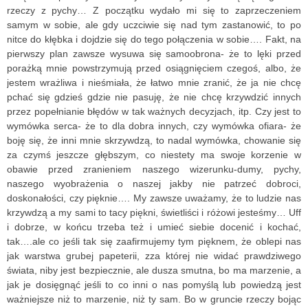
rzeczy z pychy… Z początku wydało mi się to zaprzeczeniem
samym w sobie, ale gdy uczciwie się nad tym zastanowić, to po
nitce do kłębka i dojdzie się do tego połączenia w sobie…. Fakt, na
pierwszy plan zawsze wysuwa się samoobrona- że to lęki przed
porażką mnie powstrzymują przed osiągnięciem czegoś, albo, że
jestem wrażliwa i nieśmiała, że łatwo mnie zranić, że ja nie chcę
pchać się gdzieś gdzie nie pasuję, że nie chcę krzywdzić innych
przez popełnianie błędów w tak ważnych decyzjach, itp. Czy jest to
wymówka serca- że to dla dobra innych, czy wymówka ofiara- że
boję się, że inni mnie skrzywdzą, to nadal wymówka, chowanie się
za czymś jeszcze głębszym, co niestety ma swoje korzenie w
obawie przed zranieniem naszego wizerunku-dumy, pychy,
naszego wyobrażenia o naszej jakby nie patrzeć dobroci,
doskonałości, czy pięknie…. My zawsze uważamy, że to ludzie nas
krzywdzą a my sami to tacy piękni, świetliści i różowi jesteśmy… Uff
i dobrze, w końcu trzeba też i umieć siebie docenić i kochać,
tak….ale co jeśli tak się zaafirmujemy tym pięknem, że oblepi nas
jak warstwa grubej papeterii, zza której nie widać prawdziwego
świata, niby jest bezpiecznie, ale dusza smutna, bo ma marzenie, a
jak je dosięgnąć jeśli to co inni o nas pomyślą lub powiedzą jest
ważniejsze niż to marzenie, niż ty sam. Bo w gruncie rzeczy bojąc