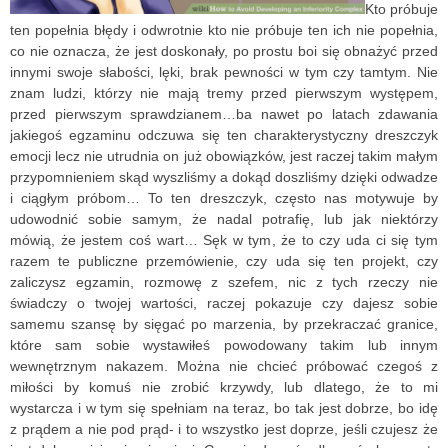
Kto próbuje
ten popełnia błędy i odwrotnie kto nie próbuje ten ich nie popełnia,
co nie oznacza, że jest doskonały, po prostu boi się obnażyć przed
innymi swoje słabości, lęki, brak pewności w tym czy tamtym. Nie
znam ludzi, którzy nie mają tremy przed pierwszym występem,
przed pierwszym sprawdzianem…
ba nawet po latach zdawania
jakiegoś egzaminu odczuwa się ten charakterystyczny dreszczyk
emocji lecz nie utrudnia on już obowiązków, jest raczej takim małym
przypomnieniem skąd wyszliśmy a dokąd doszliśmy dzięki odwadze
i ciągłym próbom… To ten dreszczyk, często nas motywuje by
udowodnić sobie samym, że nadal potrafię, lub jak niektórzy
mówią, że jestem coś wart… Sęk w tym, że to czy uda ci się tym
razem te publiczne przemówienie, czy uda się ten projekt, czy
zaliczysz egzamin, rozmowę z szefem, nic z tych rzeczy nie
świadczy o twojej wartości, raczej pokazuje czy dajesz sobie
samemu szansę by sięgać po marzenia, by przekraczać granice,
które sam sobie wystawiłeś powodowany takim lub innym
wewnętrznym nakazem. Można nie chcieć próbować czegoś z
miłości by komuś nie zrobić krzywdy, lub dlatego, że to mi
wystarcza i w tym się spełniam na teraz, bo tak jest dobrze, bo idę
z prądem a nie pod prąd- i to wszystko jest doprze, jeśli czujesz że