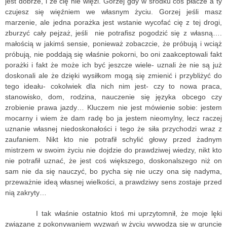
jest dobrze, i że cię nie więzi. Gorzej gdy w środku coś płacze a ty
czujesz się więźniem we własnym życiu. Gorzej jeśli masz
marzenie, ale jedna porażka jest wstanie wycofać cię z tej drogi,
zburzyć cały pejzaż, jeśli nie potrafisz pogodzić się z własną….
małością w jakimś sensie, ponieważ zobaczcie, że próbują i wciąż
próbują, nie poddają się właśnie pokorni, bo oni zaakceptowali fakt
porażki i fakt że może ich być jeszcze wiele- uznali że nie są już
doskonali ale że dzięki wysiłkom mogą się zmienić i przybliżyć do
tego ideału- cokolwiek dla nich nim jest- czy to nowa praca,
stanowisko, dom, rodzina, nauczenie się języka obcego czy
zrobienie prawa jazdy… Kluczem nie jest mówienie sobie: jestem
mocarny i wiem że dam radę bo ja jestem nieomylny, lecz raczej
uznanie własnej niedoskonałości i tego że siła przychodzi wraz z
zaufaniem. Nikt kto nie potrafił schylić głowy przed żadnym
mistrzem w swoim życiu nie dojdzie do prawdziwej wiedzy, nikt kto
nie potrafił uznać, że jest coś większego, doskonalszego niż on
sam nie da się nauczyć, bo pycha się nie uczy ona się nadyma,
przeważnie ideą własnej wielkości, a prawdziwy sens zostaje przed
nią zakryty…
I tak właśnie ostatnio ktoś mi uprzytomnił, że moje lęki
związane z pokonywaniem wyzwań w życiu wywodzą się w gruncie