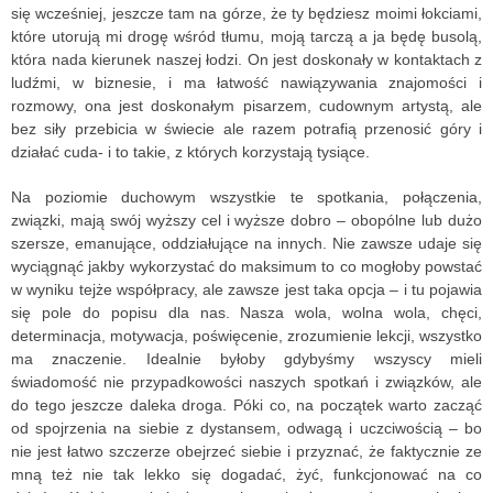
się wcześniej, jeszcze tam na górze, że ty będziesz moimi łokciami,
które utorują mi drogę wśród tłumu, moją tarczą a ja będę busolą,
która nada kierunek naszej łodzi. On jest doskonały w kontaktach z
ludźmi, w biznesie, i ma łatwość nawiązywania znajomości i
rozmowy, ona jest doskonałym pisarzem, cudownym artystą, ale
bez siły przebicia w świecie ale razem potrafią przenosić góry i
działać cuda- i to takie, z których korzystają tysiące.
Na poziomie duchowym wszystkie te spotkania, połączenia,
związki, mają swój wyższy cel i wyższe dobro – obopólne lub dużo
szersze, emanujące, oddziałujące na innych. Nie zawsze udaje się
wyciągnąć jakby wykorzystać do maksimum to co mogłoby powstać
w wyniku tejże współpracy, ale zawsze jest taka opcja – i tu pojawia
się pole do popisu dla nas. Nasza wola, wolna wola, chęci,
determinacja, motywacja, poświęcenie, zrozumienie lekcji, wszystko
ma znaczenie. Idealnie byłoby gdybyśmy wszyscy mieli
świadomość nie przypadkowości naszych spotkań i związków, ale
do tego jeszcze daleka droga. Póki co, na początek warto zacząć
od spojrzenia na siebie z dystansem, odwagą i uczciwością – bo
nie jest łatwo szczerze obejrzeć siebie i przyznać, że faktycznie ze
mną też nie tak lekko się dogadać, żyć, funkcjonować na co