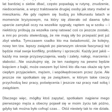
lat bardziej o siebie dbać, często popadają w rutynę, znudzenie,
niedocenianie, a wręcz traktowanie drugiej osoby jak stary mebel w
mieszkaniu. Ale gdy raptem się budzą po kilkunastu latach w
momencie kryzysowym, na który się zbierało od dawna tylko
uparcie zamykali oczy na wszelkie sygnały, raptem są w szoku – i
niektórzy próbują za wszelka cenę ratować coś co jeszcze zostało,
a inni po prostu stwierdzają, że nie mają siły bo przepaść jest już
zbyt wielka. Tymczasem rzadko kto ma świadomość, że kolejny,
nowy ten tzw. lepszy związek po pierwszym okresie fascynacji też
będzie miał swoje konflikty, problemy i sprzeczki. Każdy jest jakiś –
każdy ma swoje przyzwyczajenia, wady i zalety, nałogi, marzenia i
słabości…Nie oszukujmy się, że ten następny na pewno będzie
księciem z bajki, może owszem być kimś kto dla nas okaże się tym
ciepłym przyjacielem, mężem, i współwędrowcem przez życie. Ale
jeszcze nie spotkałam się ze związkiem, w którym takie rzeczy
przychodzą bez pracy, poświęcenia i jeszcze raz pracy nad sobą i
związkiem.
Dlaczego więc, mógłby ktoś zapytać, spotkałam najpierw mego
pierwszego męża a obecny pojawił się w moim życiu tak późno,
gdyby tak można było cofnąć czas… Otóż niestety tak to nie działa.