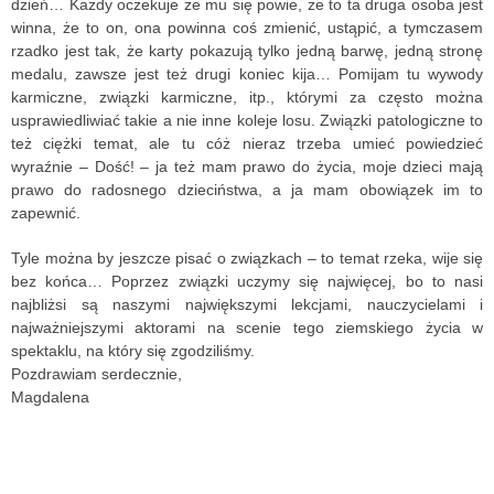
dzień… Każdy oczekuje że mu się powie, że to ta druga osoba jest
winna, że to on, ona powinna coś zmienić, ustąpić, a tymczasem
rzadko jest tak, że karty pokazują tylko jedną barwę, jedną stronę
medalu, zawsze jest też drugi koniec kija… Pomijam tu wywody
karmiczne, związki karmiczne, itp., którymi za często można
usprawiedliwiać takie a nie inne koleje losu. Związki patologiczne to
też ciężki temat, ale tu cóż nieraz trzeba umieć powiedzieć
wyraźnie – Dość! – ja też mam prawo do życia, moje dzieci mają
prawo do radosnego dzieciństwa, a ja mam obowiązek im to
zapewnić.
Tyle można by jeszcze pisać o związkach – to temat rzeka, wije się
bez końca… Poprzez związki uczymy się najwięcej, bo to nasi
najbliżsi są naszymi największymi lekcjami, nauczycielami i
najważniejszymi aktorami na scenie tego ziemskiego życia w
spektaklu, na który się zgodziliśmy.
Pozdrawiam serdecznie,
Magdalena