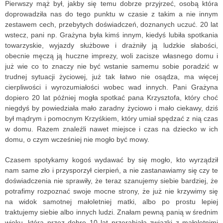
Pierwszy mąż był, jakby się temu dobrze przyjrzeć, osobą która
doprowadziła nas do tego punktu w czasie z takim a nie innym
zestawem cech, przebytych doświadczeń, doznanych uczuć. 20 lat
wstecz, pani np. Grażyna była kimś innym, kiedyś lubiła spotkania
towarzyskie, wyjazdy służbowe i drażniły ją ludzkie słabości,
obecnie męczą ją huczne imprezy, woli zacisze własnego domu i
już wie co to znaczy nie być wstanie samemu sobie poradzić w
trudnej sytuacji życiowej, już tak łatwo nie osądza, ma więcej
cierpliwości i wyrozumiałości wobec wad innych. Pani Grażyna
dopiero 20 lat później mogła spotkać pana Krzysztofa, który choć
niegdyś by powiedziała mało zaradny życiowo i mało ciekawy, dziś
był mądrym i pomocnym Krzyśkiem, który umiał spędzać z nią czas
w domu. Razem znaleźli nawet miejsce i czas na dziecko w ich
domu, o czym wcześniej nie mogło być mowy.
Czasem spotykamy kogoś wydawać by się mogło, kto wyrządził
nam same zło i przysporzył cierpień, a nie zastanawiamy się czy te
doświadczenia nie sprawiły, że teraz szanujemy siebie bardziej, że
potrafimy rozpoznać swoje mocne strony, że już nie krzywimy się
na widok samotnej małoletniej matki, albo po prostu lepiej
traktujemy siebie albo innych ludzi. Znałam pewną panią w średnim
wieku, która przez dobre 10 lat przerabiała związki z małoletnimi