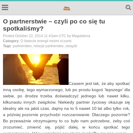
O partnerstwie – czyli po co się tu
spotkaliśmy?
Posted October 22, 2014 11:43am UTC by Magdalena
Category
: O świecie energii moimi oczami
Tags
: partnerstwo, relacje partnerskie, związki
Czasem jest tak, że aby spotkać
inną osobę, tego wymarzonego, lub po prostu kogoś ‘lepszego’ dla
siebie, po drodze trzeba doświadczyć jednego lub nawet kilku,
kilkunastu innych związków. Niekiedy partner życiowy okazuje się
idealny ale na jakiś czas, dajmy na to 5 nawet 10 lat albo tylko rok,
a później pozornie przychodzi rozczarowanie. Dlaczego pozornie?
Bo przeważnie otrzymujemy to co było nam potrzebne, żeby coś
zrozumieć, zmienić się, pójść dalej, w końcu spotkać tego