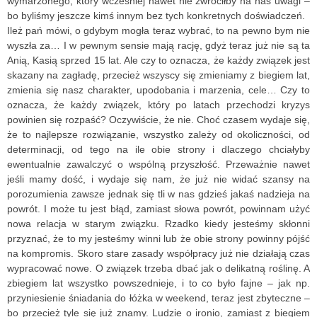
wymarzonego, który wcześniej nawet nie zwróciłby na nas uwagi –
bo byliśmy jeszcze kimś innym bez tych konkretnych doświadczeń.
Ileż pań mówi, o gdybym mogła teraz wybrać, to na pewno bym nie
wyszła za… I w pewnym sensie mają rację, gdyż teraz już nie są ta
Anią, Kasią sprzed 15 lat. Ale czy to oznacza, że każdy związek jest
skazany na zagładę, przecież wszyscy się zmieniamy z biegiem lat,
zmienia się nasz charakter, upodobania i marzenia, cele… Czy to
oznacza, że każdy związek, który po latach przechodzi kryzys
powinien się rozpaść? Oczywiście, że nie. Choć czasem wydaje się,
że to najlepsze rozwiązanie, wszystko zależy od okoliczności, od
determinacji, od tego na ile obie strony i dlaczego chciałyby
ewentualnie zawalczyć o wspólną przyszłość. Przeważnie nawet
jeśli mamy dość, i wydaje się nam, że już nie widać szansy na
porozumienia zawsze jednak się tli w nas gdzieś jakaś nadzieja na
powrót. I może tu jest błąd, zamiast słowa powrót, powinnam użyć
nowa relacja w starym związku. Rzadko kiedy jesteśmy skłonni
przyznać, że to my jesteśmy winni lub że obie strony powinny pójść
na kompromis. Skoro stare zasady współpracy już nie działają czas
wypracować nowe. O związek trzeba dbać jak o delikatną roślinę. A
zbiegiem lat wszystko powszednieje, i to co było fajne – jak np.
przyniesienie śniadania do łóżka w weekend, teraz jest zbyteczne –
bo przecież tyle się już znamy. Ludzie o ironio, zamiast z biegiem