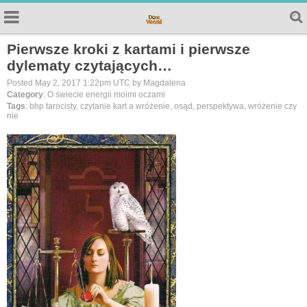
Pierwsze kroki z kartami i pierwsze
dylematy czytających…
Posted May 2, 2017 1:22pm UTC by Magdalena
Category
: O świecie energii moimi oczami
Tags
: bhp tarocisty, czytanie kart a wróżenie, osąd, perspektywa, wróżenie czy
nie