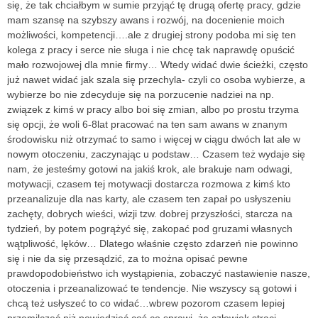
się, że tak chciałbym w sumie przyjąć tę drugą ofertę pracy, gdzie
mam szansę na szybszy awans i rozwój, na docenienie moich
możliwości, kompetencji….ale z drugiej strony podoba mi się ten
kolega z pracy i serce nie sługa i nie chcę tak naprawdę opuścić
mało rozwojowej dla mnie firmy… Wtedy widać dwie ścieżki, często
już nawet widać jak szala się przechyla- czyli co osoba wybierze, a
wybierze bo nie zdecyduje się na porzucenie nadziei na np.
związek z kimś w pracy albo boi się zmian, albo po prostu trzyma
się opcji, że woli 6-8lat pracować na ten sam awans w znanym
środowisku niż otrzymać to samo i więcej w ciągu dwóch lat ale w
nowym otoczeniu, zaczynając u podstaw… Czasem też wydaje się
nam, że jesteśmy gotowi na jakiś krok, ale brakuje nam odwagi,
motywacji, czasem tej motywacji dostarcza rozmowa z kimś kto
przeanalizuje dla nas karty, ale czasem ten zapał po usłyszeniu
zachęty, dobrych wieści, wizji tzw. dobrej przyszłości, starcza na
tydzień, by potem pogrążyć się, zakopać pod gruzami własnych
wątpliwość, lęków… Dlatego właśnie często zdarzeń nie powinno
się i nie da się przesądzić, za to można opisać pewne
prawdopodobieństwo ich wystąpienia, zobaczyć nastawienie nasze,
otoczenia i przeanalizować te tendencje. Nie wszyscy są gotowi i
chcą też usłyszeć to co widać…wbrew pozorom czasem lepiej