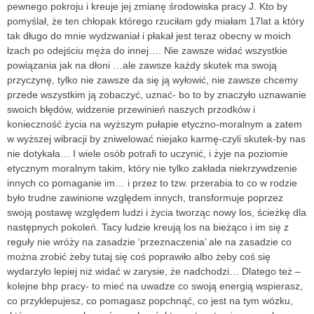
pewnego pokroju i kreuje jej zmianę środowiska pracy J. Kto by
pomyślał, że ten chłopak którego rzuciłam gdy miałam 17lat a który
tak długo do mnie wydzwaniał i płakał jest teraz obecny w moich
łzach po odejściu męża do innej…. Nie zawsze widać wszystkie
powiązania jak na dłoni …ale zawsze każdy skutek ma swoją
przyczynę, tylko nie zawsze da się ją wyłowić, nie zawsze chcemy
przede wszystkim ją zobaczyć, uznać- bo to by znaczyło uznawanie
swoich błędów, widzenie przewinień naszych przodków i
konieczność życia na wyższym pułapie etyczno-moralnym a zatem
w wyższej wibracji by zniwelować niejako karmę-czyli skutek-by nas
nie dotykała… I wiele osób potrafi to uczynić, i żyje na poziomie
etycznym moralnym takim, który nie tylko zakłada niekrzywdzenie
innych co pomaganie im… i przez to tzw. przerabia to co w rodzie
było trudne zawinione względem innych, transformuje poprzez
swoją postawę względem ludzi i życia tworząc nowy los, ścieżkę dla
następnych pokoleń. Tacy ludzie kreują los na bieżąco i im się z
reguły nie wróży na zasadzie ‘przeznaczenia’ ale na zasadzie co
można zrobić żeby tutaj się coś poprawiło albo żeby coś się
wydarzyło lepiej niż widać w zarysie, że nadchodzi… Dlatego też –
kolejne bhp pracy- to mieć na uwadze co swoją energią wspierasz,
co przyklepujesz, co pomagasz popchnąć, co jest na tym wózku,