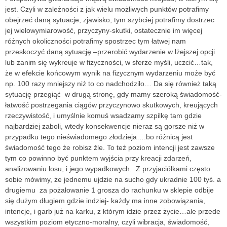
jest. Czyli w zależności z jak wielu możliwych punktów potrafimy
obejrzeć daną sytuacje, zjawisko, tym szybciej potrafimy dostrzec
jej wielowymiarowość, przyczyny-skutki, ostatecznie im więcej
różnych okoliczności potrafimy spostrzec tym łatwej nam
przeskoczyć daną sytuację –przerobić wydarzenie w lżejszej opcji
lub zanim się wykreuje w fizyczności, w sferze myśli, uczcić…tak,
że w efekcie końcowym wynik na fizycznym wydarzeniu może być
np. 100 razy mniejszy niż to co nadchodziło… Da się również taką
sytuację przegiąć w drugą stronę, gdy mamy szeroką świadomość-
łatwość postrzegania ciągów przyczynowo skutkowych, kreujących
rzeczywistość, i umyślnie komuś wsadzamy szpilkę tam gdzie
najbardziej zaboli, wtedy konsekwencje nieraz są gorsze niż w
przypadku tego nieświadomego złodzieja….bo różnicą jest
świadomość tego że robisz źle. To też poziom intencji jest zawsze
tym co powinno być punktem wyjścia przy kreacji zdarzeń,
analizowaniu losu, i jego wypadkowych. Z przyjaciółkami często
sobie mówimy, że jednemu ujdzie na sucho gdy ukradnie 100 tyś. a
drugiemu za pożałowanie 1 grosza do rachunku w sklepie odbije
się dużym długiem gdzie indziej- każdy ma inne zobowiązania,
intencje, i garb już na karku, z którym idzie przez życie…ale przede
wszystkim poziom etyczno-moralny, czyli wibracja, świadomość,