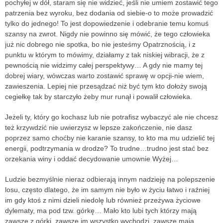
pochyłej w dół, staram się nie widzieć, jeśli nie umiem zostawić tego
patrzenia bez wyroku, bez dodania od siebie-o to może prowadzić
tylko do jednego! To jest dopowiedzenie i odebranie temu komuś
szansy na zwrot. Nigdy nie powinno się mówić, że tego człowieka
już nic dobrego nie spotka, bo nie jesteśmy Opatrznością, i z
punktu w którym to mówimy, działamy z tak niskiej wibracji, że z
pewnością nie widzimy całej perspektywy… A gdy nie mamy tej
dobrej wiary, wówczas warto zostawić sprawę w opcji-nie wiem,
zawieszenia. Lepiej nie przesądzać niż być tym kto dołoży swoją
cegiełkę tak by starczyło żeby mur runął i powalił człowieka.
Jeżeli ty, który go kochasz lub nie potrafisz wybaczyć ale nie chcesz
też krzywdzić nie uwierzysz w lepsze zakończenie, nie dasz
poprzez samo choćby nie karanie szansy, to kto ma mu udzielić tej
energii, podtrzymania w drodze? To trudne…trudno jest stać bez
orzekania winy i oddać decydowanie umownie Wyżej…
Ludzie bezmyślnie nieraz odbierają innym nadzieję na polepszenie
losu, często dlatego, że im samym nie było w życiu łatwo i raźniej
im gdy ktoś z nimi dzieli niedolę lub również przeżywa życiowe
dylematy, ma pod tzw. górkę… Mało kto lubi tych którzy mają
zawsze z górki, zawsze im wszystko wychodzi, zawsze mają