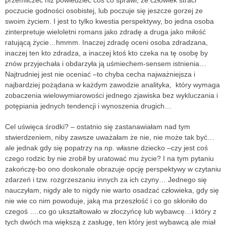
przemilczeć niż powiedzieć coś co sprawi, że człowiek straci
poczucie godności osobistej, lub poczuje się jeszcze gorzej ze
swoim życiem. I jest to tylko kwestia perspektywy, bo jedna osoba
zinterpretuje wieloletni romans jako zdradę a druga jako miłość
ratującą życie…hmmm. Inaczej zdradę oceni osoba zdradzana,
inaczej ten kto zdradza, a inaczej ktoś kto czeka na tę osobę by
znów przyjechała i obdarzyła ją uśmiechem-sensem istnienia…
Najtrudniej jest nie oceniać –to chyba cecha najważniejsza i
najbardziej pożądana w każdym zawodzie analityka, który wymaga
zobaczenia wielowymiarowości jednego zjawiska bez wykluczania i
potępiania jednych tendencji i wynoszenia drugich…
Cel uświęca środki? – ostatnio się zastanawiałam nad tym
stwierdzeniem, niby zawsze uważałam że nie, nie może tak być…
ale jednak gdy się popatrzy na np. własne dziecko –czy jest coś
czego rodzic by nie zrobił by uratować mu życie? I na tym pytaniu
zakończę-bo ono doskonale obrazuje opcję perspektywy w czytaniu
zdarzeń i tzw. rozgrzeszaniu innych za ich czyny… Jednego się
nauczyłam, nigdy ale to nigdy nie warto osadzać człowieka, gdy się
nie wie co nim powoduje, jaką ma przeszłość i co go skłoniło do
czegoś ….co go ukształtowało w złoczyńcę lub wybawcę…i który z
tych dwóch ma większą z zasługę, ten który jest wybawcą ale miał