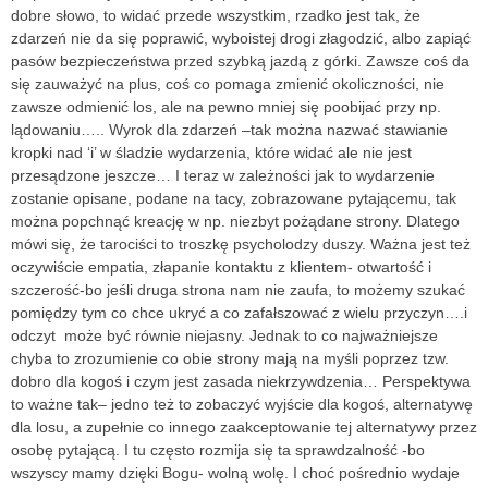
dobre słowo, to widać przede wszystkim, rzadko jest tak, że
zdarzeń nie da się poprawić, wyboistej drogi złagodzić, albo zapiąć
pasów bezpieczeństwa przed szybką jazdą z górki. Zawsze coś da
się zauważyć na plus, coś co pomaga zmienić okoliczności, nie
zawsze odmienić los, ale na pewno mniej się poobijać przy np.
lądowaniu….. Wyrok dla zdarzeń –tak można nazwać stawianie
kropki nad ‘i’ w śladzie wydarzenia, które widać ale nie jest
przesądzone jeszcze… I teraz w zależności jak to wydarzenie
zostanie opisane, podane na tacy, zobrazowane pytającemu, tak
można popchnąć kreację w np. niezbyt pożądane strony. Dlatego
mówi się, że tarociści to troszkę psycholodzy duszy. Ważna jest też
oczywiście empatia, złapanie kontaktu z klientem- otwartość i
szczerość-bo jeśli druga strona nam nie zaufa, to możemy szukać
pomiędzy tym co chce ukryć a co zafałszować z wielu przyczyn….i
odczyt może być równie niejasny. Jednak to co najważniejsze
chyba to zrozumienie co obie strony mają na myśli poprzez tzw.
dobro dla kogoś i czym jest zasada niekrzywdzenia… Perspektywa
to ważne tak– jedno też to zobaczyć wyjście dla kogoś, alternatywę
dla losu, a zupełnie co innego zaakceptowanie tej alternatywy przez
osobę pytającą. I tu często rozmija się ta sprawdzalność -bo
wszyscy mamy dzięki Bogu- wolną wolę. I choć pośrednio wydaje