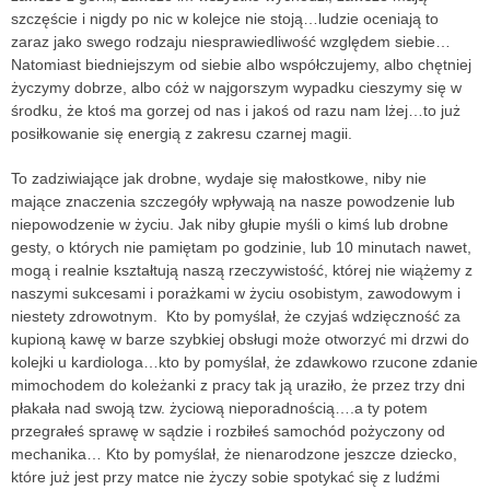
szczęście i nigdy po nic w kolejce nie stoją…ludzie oceniają to
zaraz jako swego rodzaju niesprawiedliwość względem siebie…
Natomiast biedniejszym od siebie albo współczujemy, albo chętniej
życzymy dobrze, albo cóż w najgorszym wypadku cieszymy się w
środku, że ktoś ma gorzej od nas i jakoś od razu nam lżej…to już
posiłkowanie się energią z zakresu czarnej magii.
To zadziwiające jak drobne, wydaje się małostkowe, niby nie
mające znaczenia szczegóły wpływają na nasze powodzenie lub
niepowodzenie w życiu. Jak niby głupie myśli o kimś lub drobne
gesty, o których nie pamiętam po godzinie, lub 10 minutach nawet,
mogą i realnie kształtują naszą rzeczywistość, której nie wiążemy z
naszymi sukcesami i porażkami w życiu osobistym, zawodowym i
niestety zdrowotnym. Kto by pomyślał, że czyjaś wdzięczność za
kupioną kawę w barze szybkiej obsługi może otworzyć mi drzwi do
kolejki u kardiologa…kto by pomyślał, że zdawkowo rzucone zdanie
mimochodem do koleżanki z pracy tak ją uraziło, że przez trzy dni
płakała nad swoją tzw. życiową nieporadnością….a ty potem
przegrałeś sprawę w sądzie i rozbiłeś samochód pożyczony od
mechanika… Kto by pomyślał, że nienarodzone jeszcze dziecko,
które już jest przy matce nie życzy sobie spotykać się z ludźmi