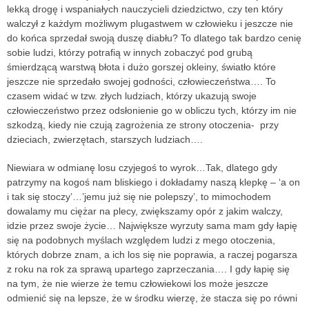
lekką drogę i wspaniałych nauczycieli dziedzictwo, czy ten który
walczył z każdym możliwym plugastwem w człowieku i jeszcze nie
do końca sprzedał swoją duszę diabłu? To dlatego tak bardzo cenię
sobie ludzi, którzy potrafią w innych zobaczyć pod grubą
śmierdzącą warstwą błota i dużo gorszej okleiny, światło które
jeszcze nie sprzedało swojej godności, człowieczeństwa…. To
czasem widać w tzw. złych ludziach, którzy ukazują swoje
człowieczeństwo przez odsłonienie go w obliczu tych, którzy im nie
szkodzą, kiedy nie czują zagrożenia ze strony otoczenia- przy
dzieciach, zwierzętach, starszych ludziach….
Niewiara w odmianę losu czyjegoś to wyrok…Tak, dlatego gdy
patrzymy na kogoś nam bliskiego i dokładamy naszą klepkę – ‘a on
i tak się stoczy’…’jemu już się nie polepszy’, to mimochodem
dowalamy mu ciężar na plecy, zwiększamy opór z jakim walczy,
idzie przez swoje życie… Największe wyrzuty sama mam gdy łapię
się na podobnych myślach względem ludzi z mego otoczenia,
których dobrze znam, a ich los się nie poprawia, a raczej pogarsza
z roku na rok za sprawą upartego zaprzeczania…. I gdy łapię się
na tym, że nie wierze że temu człowiekowi los może jeszcze
odmienić się na lepsze, że w środku wierzę, że stacza się po równi