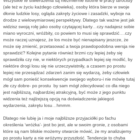
Wszystkie te stwierdzenia są niezmiernie istotne w pracy tarocisty
(ale też w życiu każdego człowieka), osoby która bierze w swoje
dłonie ludzkie losy, ogląda zakręty życiowe i zasadzki, wyboje na
drodze z wielowymiarowej perspektywy. Dlatego tak ważne jest jak
widzisz swoją rolę jako osoby czytającej karty…czy nadajesz sobie
miano wyroczni, wróżbity, co powiem to musi się sprawdzić….czy
może raczej uznajesz, że los może być nienapisany jeszcze, że
może się zmienić, przetasować a twoja prawdopodobna wersja nie
sprawdzić? Kolejne pytanie również brzmi czy lepiej żeby się
sprawdziła czy nie, w niektórych przypadkach lepiej się modlić, by
niektóre drogi losu się nie urzeczywistniły, a czasem po prostu
lepiej nie przesądzać zdarzeń zanim się wydarzą, żeby człowiek
mógł sam ponieść konsekwencje swojego wyboru-i nie mówię tutaj
złe czy dobre- po prostu by sam mógł zdecydować co dla niego
jest najbliższą, najbardziej atrakcyjną, być może z jego punktu
widzenia też najlżejszą opcją na doświadczenie jakiegoś
wydarzenia, zakrętu losu…hmmm.
Dlatego nie lubię ja i moje najbliższe przyjaciółki po fachu
określenia ‘wróżka’- jest bo jest, ale w swoim gronie, z osobami
które są nam bliskie możemy otwarcie mówić, że my analizujemy
po prostu karty a nie wróżymy przyszłość. Tendencje to chyba