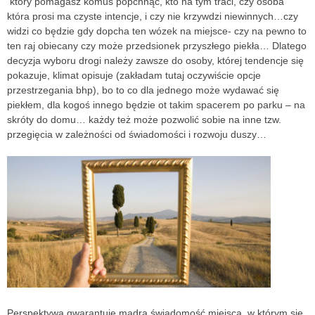
który pomagasz komuś popchnąć, kto na tym traci, czy osoba
która prosi ma czyste intencje, i czy nie krzywdzi niewinnych…czy
widzi co będzie gdy dopcha ten wózek na miejsce- czy na pewno to
ten raj obiecany czy może przedsionek przyszłego piekła… Dlatego
decyzja wyboru drogi należy zawsze do osoby, której tendencje się
pokazuje, klimat opisuje (zakładam tutaj oczywiście opcje
przestrzegania bhp), bo to co dla jednego może wydawać się
piekłem, dla kogoś innego będzie ot takim spacerem po parku – na
skróty do domu… każdy też może pozwolić sobie na inne tzw.
przegięcia w zależności od świadomości i rozwoju duszy…
Perspektywa gwarantuje mądrą świadomość miejsca, w którym się