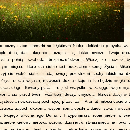
słoneczny dzień, chmurki na błękitnym Niebie delikatnie popycha wiat
iepło dnia, daje ukojenie… czujesz się lekko, świeżo. Twoja dus
ycha pełnią, swobodą, bezpieczeństwem. Wiesz, że możesz b
ym miejscu, które dla ciebie jest poczuciem esencji Życia i Miłośc
rzyj się wokół siebie, nadaj swojej przestrzeni cechy jakich na dz
których dusza twoja się rozweseli, dozna ukojenia, lub będzie mogła b
ścić długo dławiony płacz…Tu jest wszystko, w zasięgu twojej myśl
ienia się przed twoim wzorkiem duszy, umysłu… Idziesz dalej w t
-czystością i świeżością pachnącej przestrzeni. Aromat miłości dociera 
czujesz zapach ukojenia, wspomnienia opieki z dzieciństwa, i wieczn
ci, twojego ukochanego Domu… Przypominasz sobie siebie w wie
sz siebie wielowymiarowo, wczoraj, dziś i jutro, stwarzanego na nowo, 
nia, w każdej chwili, z każdym oddechem, nową myślą, emocj