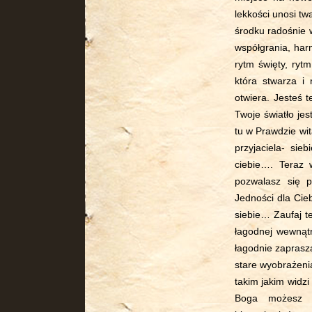
lekkości unosi t
środku radośnie 
współgrania, har
rytm święty, ryt
która stwarza i 
otwiera. Jesteś 
Twoje światło je
tu w Prawdzie wit
przyjaciela- sie
ciebie…. Teraz 
pozwalasz się p
Jedności dla Cieb
siebie… Zaufaj te
łagodnej wewnątr
łagodnie zaprasza
stare wyobrażenia
takim jakim widz
Boga możesz b