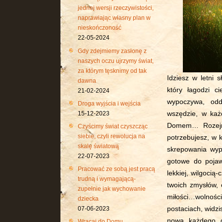
jednej wersji rzeczywistości,
naprawiając własny plan w
nieskończoność
22-05-2024
Gdy zdejmiemy zasłonę z
naszych oczu ujrzymy świat,
za którym tęsknimy od tak
Idziesz w letni 
dawna
który łagodzi c
21-02-2024
wypoczywa, odd
Droga wyjścia i wejścia
15-12-2023
wszędzie, w każd
Domem…
Rozej
Czyścimy świat czyszcząc
siebie, czyli rewolucja na
potrzebujesz, w 
skalę światową
skrepowania wypu
22-07-2023
gotowe do pojaw
Pracować ze sobą jest pracą
lekkiej, wilgocią
trudną i wymagającą-
twoich zmysłów, 
zupełnie jak wychowanie
miłości…wolnoś
dziecka
postaciach, widzi
07-06-2023
nowa każdego d
Wracaj do Domu