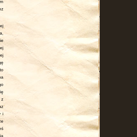
ym
ez
ej
a,
ie
ej
ej
gę
to
na
go
ię
 z
az
 i
że
eś
ja