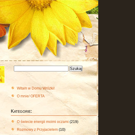
Szukaj:
e
1
6
Witam w Domu Wróżki!
O mnie/ OFERTA
Kategorie:
O świecie energii moimi oczami
(219)
Rozmowy z Przyjacielem
(10)