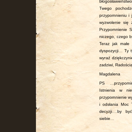
błogosławieństwo
Twego pochodze
przypomnieniu i 
wyzwolenie się 
Przypomnienie 
niczego, czego by
Teraz jak małe 
dyspozycji… Ty t
wyraź dziękczyni
zadziwi, Radością
Magdalena
PS …przypomin
Istnienia w n
przypomnienie wy
i odsłania Moc 
decyzji….by by
siebie…