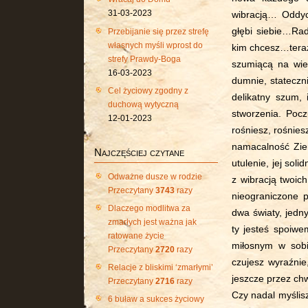
31-03-2023
wibracją… Oddyc
głębi siebie…Rad
Przebijanie się przez strefę
własnych myśli wprost do
kim chcesz…teraz.
strefy Prawdy-Boga
szumiącą na wie
16-03-2023
dumnie, stateczn
Cel życiowy zgodny z
delikatny szum, 
duchową wytyczną
stworzenia. Pocz
12-01-2023
rośniesz, rośnies
namacalność Ziemi
Najczęściej czytane
utulenie, jej so
Odważne dusze w rodzie
z wibracją twoic
Przeczytany
3743
razy
nieograniczone p
Dlaczego modlitwa za
dwa światy, jedn
zmarłych jest ważna jak
ty jesteś spoiwe
ratowane życie
miłosnym w sobie
Przeczytany
2720
razy
czujesz wyraźnie
Relacje z bliskimi ‘zmarłymi’
jeszcze przez chw
Przeczytany
2716
razy
Czy nadal myślisz
6 buław a sukces życiowy