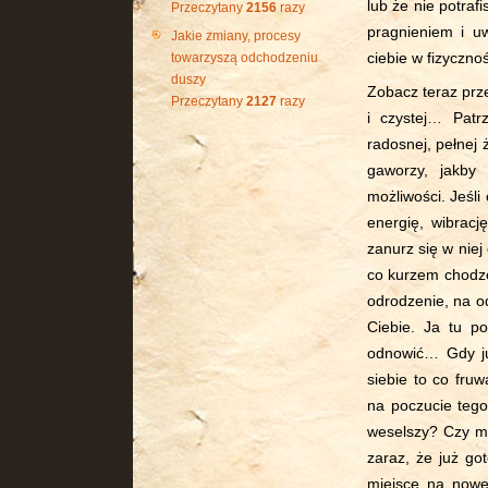
lub że nie potraf
Przeczytany
2156
razy
pragnieniem i uw
Jakie zmiany, procesy
ciebie w fizyczno
towarzyszą odchodzeniu
duszy
Zobacz teraz prze
Przeczytany
2127
razy
i czystej… Patr
radosnej, pełnej 
gaworzy, jakby 
możliwości. Jeśli 
energię, wibracj
zanurz się w niej
co kurzem chodze
odrodzenie, na o
Ciebie. Ja tu p
odnowić… Gdy już
siebie to co fru
na poczucie tego
weselszy? Czy ma
zaraz, że już go
miejsce na nowe,