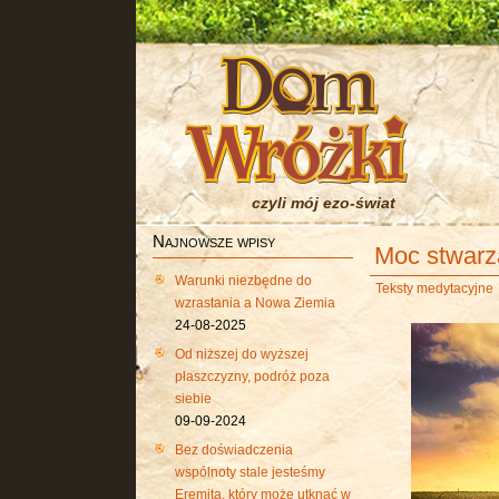
czyli mój ezo-świat
Najnowsze wpisy
Moc stwarz
Warunki niezbędne do
Teksty medytacyjne
wzrastania a Nowa Ziemia
24-08-2025
Od niższej do wyższej
płaszczyzny, podróż poza
siebie
09-09-2024
Bez doświadczenia
wspólnoty stale jesteśmy
Eremitą, który może utknąć w