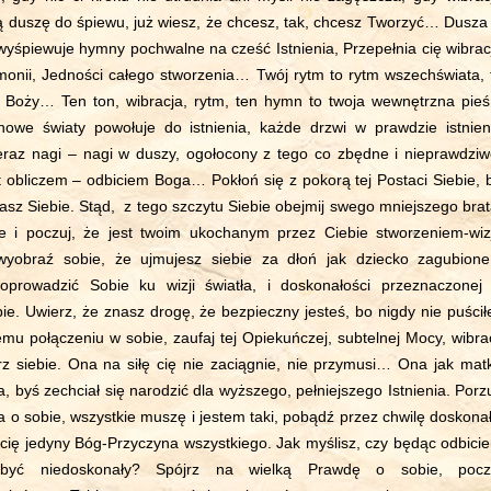
wą duszę do śpiewu, już wiesz, że chcesz, tak, chcesz Tworzyć… Dusza
wyśpiewuje hymny pochwalne na cześć Istnienia, Przepełnia cię wibrac
monii, Jedności całego stworzenia… Twój rytm to rytm wszechświata, 
m Boży… Ten ton, wibracja, rytm, ten hymn to twoja wewnętrzna pieś
nowe światy powołuje do istnienia, każde drzwi w prawdzie istnien
teraz nagi – nagi w duszy, ogołocony z tego co zbędne i nieprawdziw
st obliczem – odbiciem Boga… Pokłoń się z pokorą tej Postaci Siebie, 
asz Siebie. Stąd, z tego szczytu Siebie obejmij swego mniejszego brat
bie i poczuj, że jest twoim ukochanym przez Ciebie stworzeniem-wiz
wyobraź sobie, że ujmujesz siebie za dłoń jak dziecko zagubione
oprowadzić Sobie ku wizji światła, i doskonałości przeznaczonej
ie. Uwierz, że znasz drogę, że bezpieczny jesteś, bo nigdy nie puścił
mu połączeniu w sobie, zaufaj tej Opiekuńczej, subtelnej Mocy, wibrac
z siebie. Ona na siłę cię nie zaciągnie, nie przymusi… Ona jak mat
, byś zechciał się narodzić dla wyższego, pełniejszego Istnienia. Porz
 o sobie, wszystkie muszę i jestem taki, pobądź przez chwilę doskonał
i cię jedyny Bóg-Przyczyna wszystkiego. Jak myślisz, czy będąc odbici
yć niedoskonały? Spójrz na wielką Prawdę o sobie, pocz