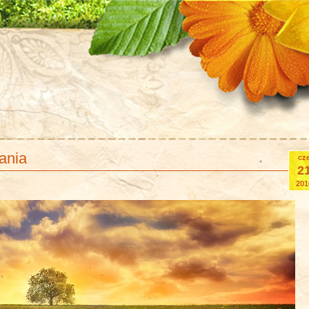
ania
cz
2
201