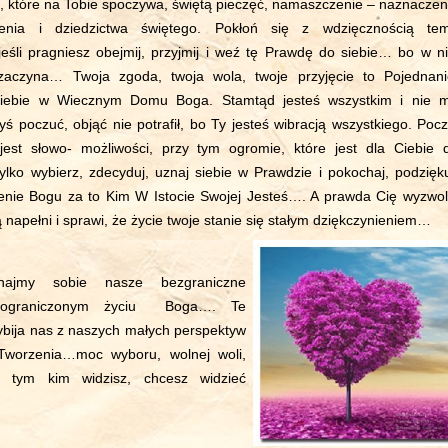
, które na Tobie spoczywa, świętą pieczęć, namaszczenie – naznaczen
nia i dziedzictwa świętego. Pokłoń się z wdzięcznością te
jeśli pragniesz obejmij, przyjmij i weź tę Prawdę do siebie… bo w ni
zaczyna… Twoja zgoda, twoja wola, twoje przyjęcie to Pojednani
Siebie w Wiecznym Domu Boga. Stamtąd jesteś wszystkim i nie 
ś poczuć, objąć nie potrafił, bo Ty jesteś wibracją wszystkiego. Pocz
jest słowo- możliwości, przy tym ogromie, które jest dla Ciebie 
ylko wybierz, zdecyduj, uznaj siebie w Prawdzie i pokochaj, podzięku
enie Bogu za to Kim W Istocie Swojej Jesteś…. A prawda Cię wyzwoli
 napełni i sprawi, że życie twoje stanie się stałym dziękczynieniem…
ajmy sobie nasze bezgraniczne
ieograniczonym życiu Boga…. Te
bija nas z naszych małych perspektyw
Tworzenia…moc wyboru, wolnej woli,
ć tym kim widzisz, chcesz widzieć