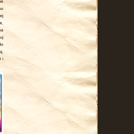
ie
mu
ej
e,
ma
uj
do
j,
 i