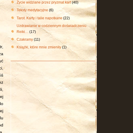
Życie widziane przez pryzmat kart
(40)
Teksty medytacyjne
(6)
Tarot. Karty i talie napotkane
(22)
Uzdrawianie w codziennym doświadczeniu.
Reiki…
(17)
Czakramy
(11)
r,
Książki, które mnie zmieniły
(1)
za
yć
i,
iś
ez
i,
ej
do
ej
lu
od
ą,