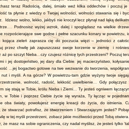
hasz teraz Radością, dalej, śmiało weź kilka oddechów i poczuj je
ość ta płynie z wiedzy o Twojej wolności, wolności stawania się i byc
 Idziesz wolno, lekko, jakbyś nie kroczył lecz płynął nad łąką delikatn
trze…. Podnosisz wyżej wzrok, dalej i spoglądasz na wielkie drzew
ie rozpościerające swe godne i pełne szacunku konary w powietrzu, i
i kojąca zieleń zaprasza cię do poczucia więzi – jedności z całośc
uj przez chwilę jak zapuszczasz swoje korzenie w ziemię i rośnies
z aż po szczyt Nieba…czy czujesz różnicę tych przestrzeni? Poczuj ter
 i jej dostojeństwo, jej dary dla Ciebie: jej macierzyństwo, kołysanie
lidność …jej bogactwo gotowe na twe wezwanie do tworzenia, współgran
h nut i myśli. A na górze? W powietrzu-tam gdzie wyżyny twoje sięgaj
rzestrzenie, wolność, radość, lekkość uwielbienie… Gdy połączysz 
ym się stają w Tobie, królu Nieba i Ziemi… Ty jesteś ogniwem łączący
m, w Tobie i poprzez Ciebie życie się wyraża, Ty łącząc w pojednan
 oba światy, powołujesz energię kreacji do życia, do istnienia. C
, że stwarzać potrafisz, że stworzeniem i Stwarzającym jesteś? Pobą
ilę w tej myśli przestrzeni, zobacz jakie możliwości przed Tobą otwier
, że masz na sobie ograniczenia, czy nadal myślisz, że jesteś tylko ‘tak