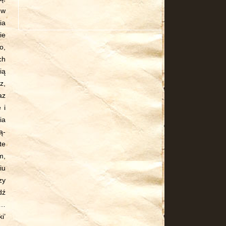
 w
ia
ie
o,
ch
ią
z,
az
 i
ia
ą-
te
m,
iu
zy
dź
a…
i’