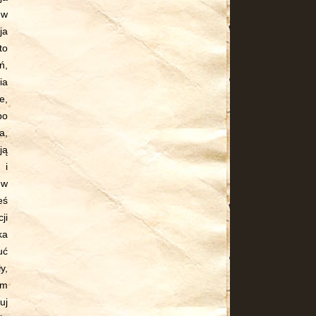
 w
ja
to
ń,
ia
e,
bo
a,
ją
 i
 w
eś
ji
ka
uć
y,
em
uj