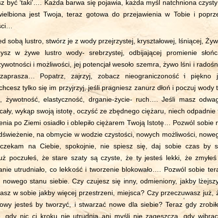
isz być ‘taki’…. Każda barwa się pojawia, każda myśl natchniona czyst
ielbiona jest Twoja, teraz gotowa do przejawienia w Tobie i poprz
ści…
d sobą lustro, stwórz je z wody przejrzystej, kryształowej, lśniącej, Żyw
zysz w żywe lustro wody- srebrzystej, odbijającej promienie słońc
żywotności i możliwości, jej potencjał wesoło szemra, żywo lśni i radośn
zaprasza… Popatrz, zajrzyj, zobacz nieograniczoność i piękno j
chcesz tylko się im przyjrzyj, jeśli pragniesz zanurz dłoń i poczuj wody t
ę, żywotność, elastyczność, drganie-życie- ruch…. Jeśli masz odwa
 cały, wykąp swoją istotę, oczyść ze zbędnego ciężaru, niech odpadnie 
nia po Ziemi osiadło i oblepiło ciężarem Twoją Istotę… Pozwól sobie 
dświeżenie, na obmycie w wodzie czystości, nowych możliwości, nowe
oczekam na Ciebie, spokojnie, nie spiesz się, daj sobie czas by s
 poczułeś, że stare szaty są czyste, że ty jesteś lekki, że zmyłeś
wanie utrudniało, co lekkość i tworzenie blokowało…. Pozwól sobie ter
 nowego stanu siebie. Czy czujesz się inny, odmieniony, jakby lżejszy
sz w sobie jakby więcej przestrzeni, miejsca? Czy przeczuwasz już, 
towy jesteś by tworzyć, i stwarzać nowe dla siebie? Teraz gdy zrobił
 gdy nic ci kroku nie utrudnia ani myśli nie zagęszcza, gdy wibrac