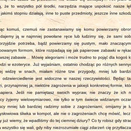
ą, że to wszystko pół środki, narzędzia mające uspokoić nasze lęk
 jakimś stopniu działają, inne to puste przedmioty, jeszcze inne szkod
.
ając komuś, czemuś nie zastanawiamy się komu powierzamy obro
ddajemy ją w najmniej powołane ręce lub łudzimy się, że sami sob
przyjdzie potrzeba, bądź powierzamy się pustym, mało znaczącym
powanym formom, które rozpadają się jak papierowe zabawki w ręka
rwszej zabawie… Mówię alegoriami i może trudno to pojąć dla kogoś k
iedzi w ezoteryce. Już wyjaśniam, ostatnio chodząc po różnych senny
piej widzę w snach, miałam różne tzw. przygody, mniej lub bardzi
h odzwierciedlenie jest widoczne w naszej rzeczywistości. Będąc t
zi, przynajmniej ja, niektóre zagrożenia w jakiejś konkretnej formie, któ
apiera. Jeśli nie pamiętasz swoich wypraw, nie znaczy że ich n
cy żyjemy wielowymiarowo, nie tylko w tym świecie widzianym ocza
scy mniej lub bardziej radzimy sobie z zagrożeniami, omijamy je l
słowiowa śliwka w kompot, ale nie o zagrożeniach chcę mówić, lecz
 już wiemy, że wpadliśmy do tej ciemnej dziury? Co ty robisz gdy stra
 wszystko się wali, gdy niby niezrozumiałe ciągi zdarzeń cię przytłacza