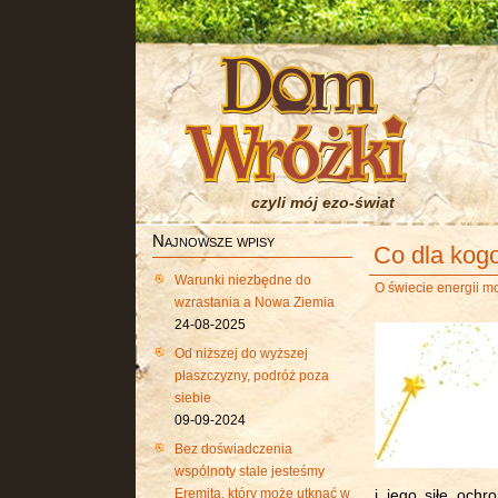
czyli mój ezo-świat
Najnowsze wpisy
Co dla kog
Warunki niezbędne do
O świecie energii m
wzrastania a Nowa Ziemia
24-08-2025
Od niższej do wyższej
płaszczyzny, podróż poza
siebie
09-09-2024
Bez doświadczenia
wspólnoty stale jesteśmy
Eremitą, który może utknąć w
i jego siłę ochr