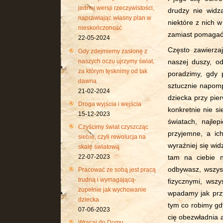
jednej wersji rzeczywistości,
drudzy nie widz
naprawiając własny plan w
niektóre z nich w
nieskończoność
zamiast pomagać
22-05-2024
Często zawierz
Gdy zdejmiemy zasłonę z
naszych oczu ujrzymy świat,
naszej duszy, o
za którym tęsknimy od tak
poradzimy, gdy 
dawna
sztucznie napom
21-02-2024
dziecka przy pie
Droga wyjścia i wejścia
konkretnie nie s
15-12-2023
światach, najle
Czyścimy świat czyszcząc
przyjemne, a ic
siebie, czyli rewolucja na
wyraźniej się wid
skalę światową
22-07-2023
tam na ciebie n
odbywasz, wszys
Pracować ze sobą jest pracą
trudną i wymagającą-
fizycznymi, wszy
zupełnie jak wychowanie
wpadamy jak przy
dziecka
tym co robimy gdy
07-06-2023
cię obezwładnia a
Wracaj do Domu