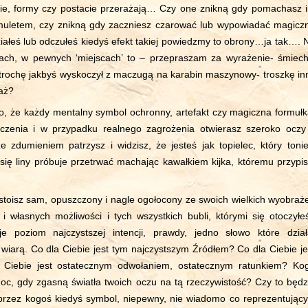
nie, formy czy postacie przerażają… Czy one znikną gdy pomachasz 
uletem, czy znikną gdy zaczniesz czarować lub wypowiadać magicz
ziałeś lub odczułeś kiedyś efekt takiej powiedzmy to obrony…ja tak…. 
ch, w pewnych ‘miejscach’ to – przepraszam za wyrażenie- śmiech
o trochę jakbyś wyskoczył z maczugą na karabin maszynowy- troszkę in
aż?
, że każdy mentalny symbol ochronny, artefakt czy magiczna formułk
czenia i w przypadku realnego zagrożenia otwierasz szeroko oczy
e zdumieniem patrzysz i widzisz, że jesteś jak topielec, który tonie
się liny próbuje przetrwać machając kawałkiem kijka, któremu przypis
 stoisz sam, opuszczony i nagle ogołocony ze swoich wielkich wyobraż
i własnych możliwości i tych wszystkich bubli, którymi się otoczyłe
e poziom najczystszej intencji, prawdy, jedno słowo które dział
wiarą. Co dla Ciebie jest tym najczystszym Źródłem? Co dla Ciebie je
Ciebie jest ostatecznym odwołaniem, ostatecznym ratunkiem? Ko
c, gdy zgasną światła twoich oczu na tą rzeczywistość? Czy to będz
przez kogoś kiedyś symbol, niepewny, nie wiadomo co reprezentujący,