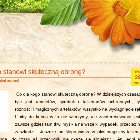
o stanowi skuteczną obronę?
pa
2
oimi oczami
201
Co dla kogo stanowi skuteczną obronę? W dzisiejszych czasa
tyle jest amuletów, symboli i talizmanów ochronnych, ty
różności i magicznych artefaktów, wszystko na wyciągnięcie ręk
I niby do końca w to nie wierzymy, ale zainteresowanie jest
zawsze gdzieś tam tkwi myśl- a na wszelki wypadek, przecież n
zaszkodzi… Jeszcze inni ślepo wierzą w jakiś magiczny talizm
onną…do czasu aż przeciwnik nie okaże się silniejszy… Ani jedni a