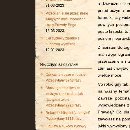
a dziwaczne cie
31-03-2023
przed oczyma am
Przebijanie się przez strefę
formułki, czy wid
własnych myśli wprost do
pewnych pozioma
strefy Prawdy-Boga
16-03-2023
puste krzesła, t
Cel życiowy zgodny z
poziom nieprawd
duchową wytyczną
Zmierzam do tego
12-01-2023
ma swoje ograni
przerażeniem i z
Najczęściej czytane
zamiast chwytać 
Odważne dusze w rodzie
wielkie moce.
Przeczytany
3743
razy
Co robić gdy tak
Dlaczego modlitwa za
na własny temat 
zmarłych jest ważna jak
Zawsze pozostaj
ratowane życie
wypowiedziane z 
Przeczytany
2720
razy
Prawdą? Co dla 
Relacje z bliskimi ‘zmarłymi’
Przeczytany
2716
razy
zawołasz na pomo
jakiś wymyślony 
6 buław a sukces życiowy