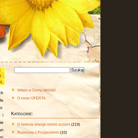
Szukaj:
ź
9
4
Witam w Domu Wróżki!
ch
O mnie/ OFERTA
le
i.
Kategorie:
 i
ie
O świecie energii moimi oczami
(219)
an
Rozmowy z Przyjacielem
(10)
ni