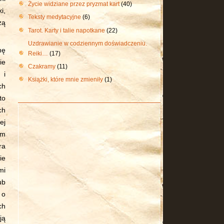
Życie widziane przez pryzmat kart
(40)
i,
Teksty medytacyjne
(6)
zą
Tarot. Karty i talie napotkane
(22)
Uzdrawianie w codziennym doświadczeniu.
nę
Reiki…
(17)
ie
Czakramy
(11)
 i
Książki, które mnie zmieniły
(1)
ch
to
ch
ej
am
ra
ie
mi
ub
 o
ch
ją