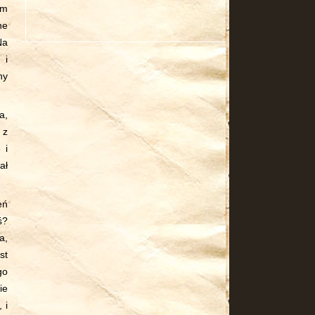
im
ne
Na
 i
ny
a,
 z
 i
ał
eń
ś?
a,
st
go
ie
 i