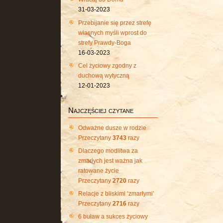
31-03-2023
Przebijanie się przez strefę
własnych myśli wprost do
strefy Prawdy-Boga
16-03-2023
Cel życiowy zgodny z
duchową wytyczną
12-01-2023
Najczęściej czytane
Odważne dusze w rodzie
Przeczytany
3743
razy
Dlaczego modlitwa za
zmarłych jest ważna jak
ratowane życie
Przeczytany
2720
razy
Relacje z bliskimi ‘zmarłymi’
Przeczytany
2716
razy
6 buław a sukces życiowy