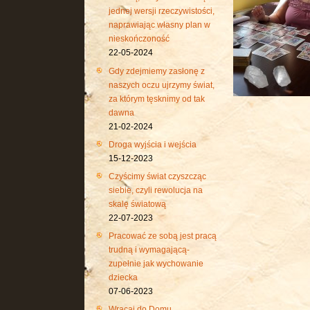
jednej wersji rzeczywistości,
naprawiając własny plan w
nieskończoność
22-05-2024
Gdy zdejmiemy zasłonę z
naszych oczu ujrzymy świat,
za którym tęsknimy od tak
dawna
21-02-2024
Droga wyjścia i wejścia
15-12-2023
Czyścimy świat czyszcząc
siebie, czyli rewolucja na
skalę światową
22-07-2023
Pracować ze sobą jest pracą
trudną i wymagającą-
zupełnie jak wychowanie
dziecka
07-06-2023
Wracaj do Domu