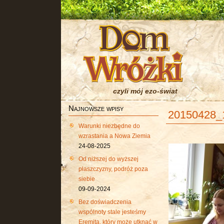
czyli mój ezo-świat
Najnowsze wpisy
20150428_
Warunki niezbędne do
wzrastania a Nowa Ziemia
24-08-2025
Od niższej do wyższej
płaszczyzny, podróż poza
siebie
09-09-2024
Bez doświadczenia
wspólnoty stale jesteśmy
Eremitą, który może utknąć w