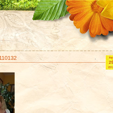
110132
kw
2
201