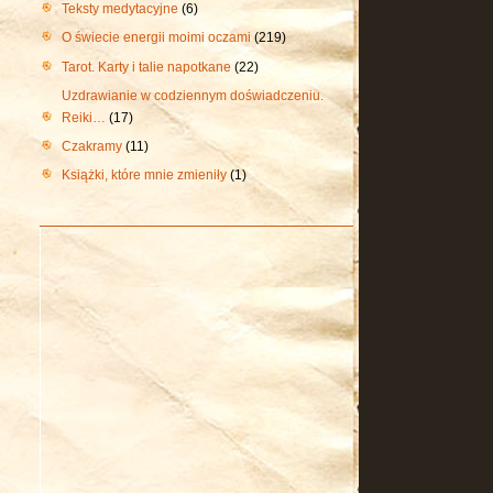
Teksty medytacyjne
(6)
O świecie energii moimi oczami
(219)
Tarot. Karty i talie napotkane
(22)
Uzdrawianie w codziennym doświadczeniu.
Reiki…
(17)
Czakramy
(11)
Książki, które mnie zmieniły
(1)