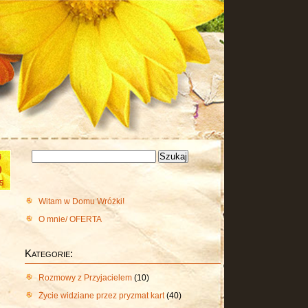
Szukaj:
i
9
5
Witam w Domu Wróżki!
O mnie/ OFERTA
Kategorie:
Rozmowy z Przyjacielem
(10)
Życie widziane przez pryzmat kart
(40)