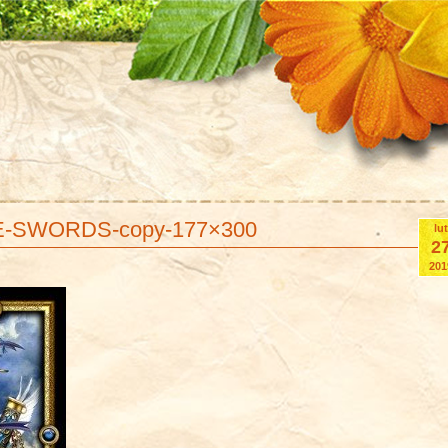
E-SWORDS-copy-177×300
lut
2
201