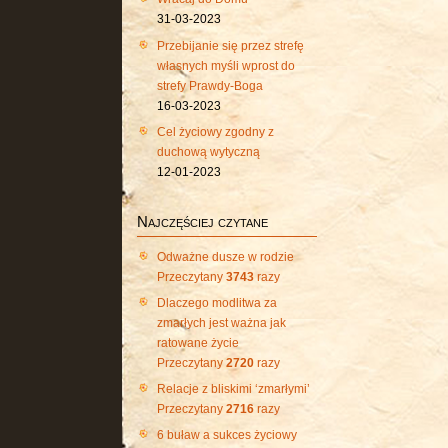
31-03-2023
Przebijanie się przez strefę
własnych myśli wprost do
strefy Prawdy-Boga
16-03-2023
Cel życiowy zgodny z
duchową wytyczną
12-01-2023
Najczęściej czytane
Odważne dusze w rodzie
Przeczytany
3743
razy
Dlaczego modlitwa za
zmarłych jest ważna jak
ratowane życie
Przeczytany
2720
razy
Relacje z bliskimi ‘zmarłymi’
Przeczytany
2716
razy
6 buław a sukces życiowy