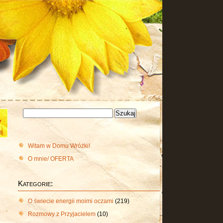
Szukaj:
7
9
Witam w Domu Wróżki!
O mnie/ OFERTA
Kategorie:
O świecie energii moimi oczami
(219)
Rozmowy z Przyjacielem
(10)