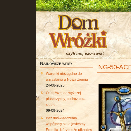
czyli mój ezo-świat
Najnowsze wpisy
NG-50-AC
Warunki niezbędne do
wzrastania a Nowa Ziemia
24-08-2025
Od niższej do wyższej
płaszczyzny, podróż poza
siebie
09-09-2024
Bez doświadczenia
wspólnoty stale jesteśmy
Eremitą, który może utknąć w