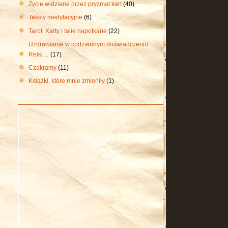
Życie widziane przez pryzmat kart
(40)
Teksty medytacyjne
(6)
Tarot. Karty i talie napotkane
(22)
Uzdrawianie w codziennym doświadczeniu.
Reiki…
(17)
Czakramy
(11)
Książki, które mnie zmieniły
(1)