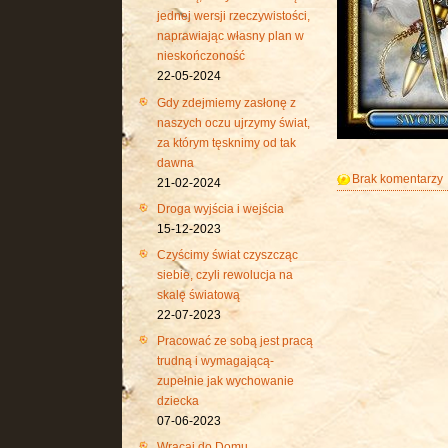
jednej wersji rzeczywistości,
naprawiając własny plan w
nieskończoność
22-05-2024
Gdy zdejmiemy zasłonę z
naszych oczu ujrzymy świat,
za którym tęsknimy od tak
dawna
Brak komentarzy
21-02-2024
Droga wyjścia i wejścia
15-12-2023
Czyścimy świat czyszcząc
siebie, czyli rewolucja na
skalę światową
22-07-2023
Pracować ze sobą jest pracą
trudną i wymagającą-
zupełnie jak wychowanie
dziecka
07-06-2023
Wracaj do Domu