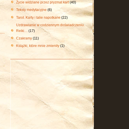
Życie widziane przez pryzmat kart
(40)
Teksty medytacyjne
(6)
Tarot. Karty i talie napotkane
(22)
Uzdrawianie w codziennym doświadczeniu.
Reiki…
(17)
Czakramy
(11)
Książki, które mnie zmieniły
(1)