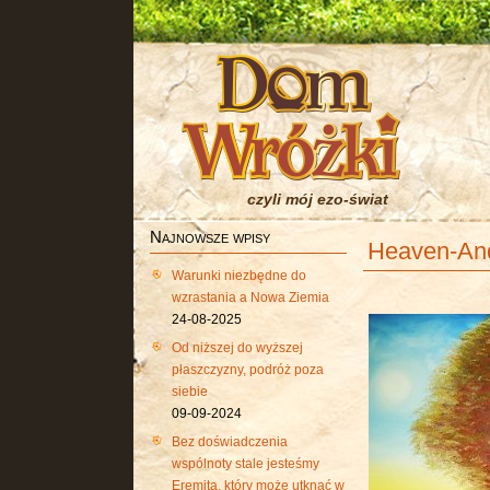
czyli mój ezo-świat
Najnowsze wpisy
Heaven-And
Warunki niezbędne do
wzrastania a Nowa Ziemia
24-08-2025
Od niższej do wyższej
płaszczyzny, podróż poza
siebie
09-09-2024
Bez doświadczenia
wspólnoty stale jesteśmy
Eremitą, który może utknąć w