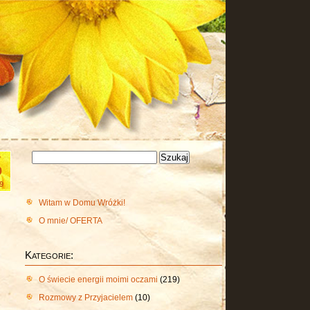
Szukaj:
y
9
9
Witam w Domu Wróżki!
O mnie/ OFERTA
Kategorie:
O świecie energii moimi oczami
(219)
Rozmowy z Przyjacielem
(10)