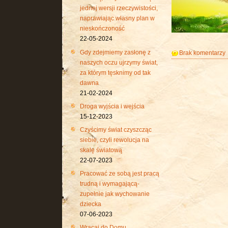
jednej wersji rzeczywistości,
naprawiając własny plan w
nieskończoność
22-05-2024
Gdy zdejmiemy zasłonę z
Brak komentarzy
naszych oczu ujrzymy świat,
za którym tęsknimy od tak
dawna
21-02-2024
Droga wyjścia i wejścia
15-12-2023
Czyścimy świat czyszcząc
siebie, czyli rewolucja na
skalę światową
22-07-2023
Pracować ze sobą jest pracą
trudną i wymagającą-
zupełnie jak wychowanie
dziecka
07-06-2023
Wracaj do Domu