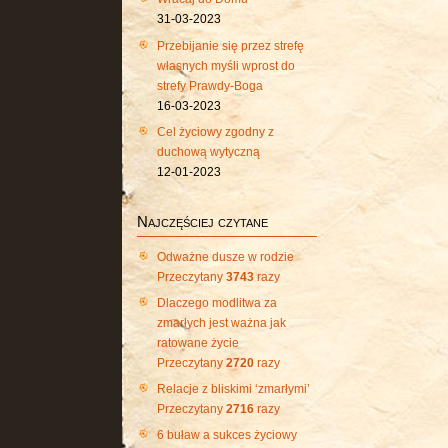
31-03-2023
Przebijanie się przez strefę
własnych myśli wprost do
strefy Prawdy-Boga
16-03-2023
Cel życiowy zgodny z
duchową wytyczną
12-01-2023
Najczęściej czytane
Odważne dusze w rodzie
Przeczytany
3743
razy
Dlaczego modlitwa za
zmarłych jest ważna jak
ratowane życie
Przeczytany
2720
razy
Relacje z bliskimi ‘zmarłymi’
Przeczytany
2716
razy
6 buław a sukces życiowy