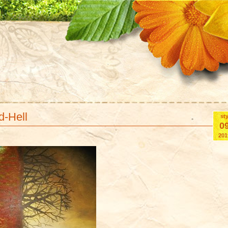
-Hell
st
0
201