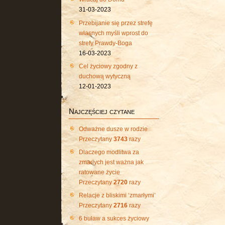
31-03-2023
Przebijanie się przez strefę
własnych myśli wprost do
strefy Prawdy-Boga
16-03-2023
Cel życiowy zgodny z
duchową wytyczną
12-01-2023
Najczęściej czytane
Odważne dusze w rodzie
Przeczytany
3743
razy
Dlaczego modlitwa za
zmarłych jest ważna jak
ratowane życie
Przeczytany
2720
razy
Relacje z bliskimi ‘zmarłymi’
Przeczytany
2716
razy
6 buław a sukces życiowy