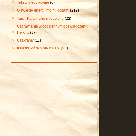
Teksty medytacyjne
(6)
O świecie energii moimi oczami
(219)
Tarot. Karty i talie napotkane
(22)
Uzdrawianie w codziennym doświadczeniu.
Reiki…
(17)
Czakramy
(11)
Książki, które mnie zmieniły
(1)