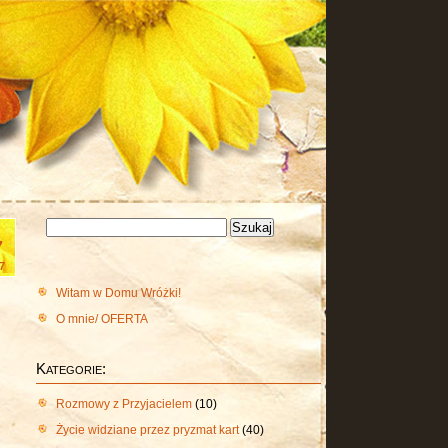
Szukaj:
7
7
Witam w Domu Wróżki!
O mnie/ OFERTA
Kategorie:
Rozmowy z Przyjacielem
(10)
Życie widziane przez pryzmat kart
(40)