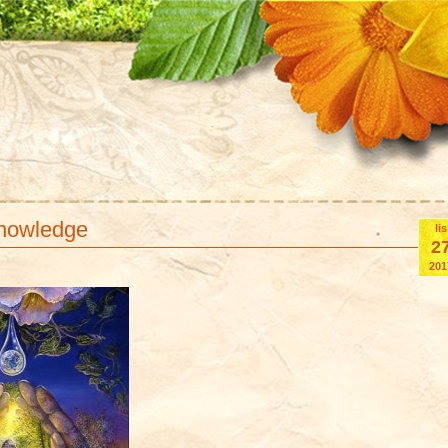
knowledge
lis
2
201