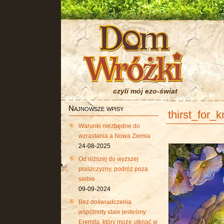
czyli mój ezo-świat
Najnowsze wpisy
thirst_for_
Warunki niezbędne do
wzrastania a Nowa Ziemia
24-08-2025
Od niższej do wyższej
płaszczyzny, podróż poza
siebie
09-09-2024
Bez doświadczenia
wspólnoty stale jesteśmy
Eremitą, który może utknąć w