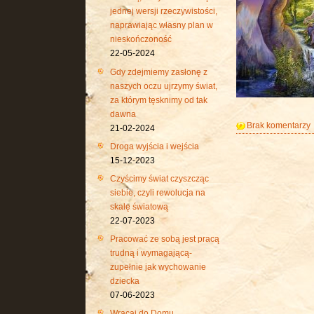
jednej wersji rzeczywistości,
naprawiając własny plan w
nieskończoność
22-05-2024
Gdy zdejmiemy zasłonę z
naszych oczu ujrzymy świat,
za którym tęsknimy od tak
dawna
Brak komentarzy
21-02-2024
Droga wyjścia i wejścia
15-12-2023
Czyścimy świat czyszcząc
siebie, czyli rewolucja na
skalę światową
22-07-2023
Pracować ze sobą jest pracą
trudną i wymagającą-
zupełnie jak wychowanie
dziecka
07-06-2023
Wracaj do Domu