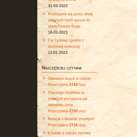
31-03-2023
Przebijanie się przez strefę
własnych myśli wprost do
strefy Prawdy-Boga
16-03-2023
Cel życiowy zgodny z
duchową wytyczną
12-01-2023
Najczęściej czytane
Odważne dusze w rodzie
Przeczytany
3743
razy
Dlaczego modlitwa za
zmarłych jest ważna jak
ratowane życie
Przeczytany
2720
razy
Relacje z bliskimi ‘zmarłymi’
Przeczytany
2716
razy
6 buław a sukces życiowy