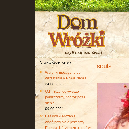
czyli mój ezo-świat
Najnowsze wpisy
souls
Warunki niezbędne do
wzrastania a Nowa Ziemia
24-08-2025
Od niższej do wyższej
płaszczyzny, podróż poza
siebie
09-09-2024
Bez doświadczenia
wspólnoty stale jesteśmy
Eremitą, który może utknąć w