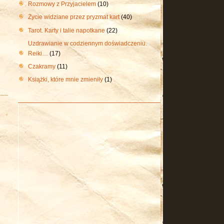
Rozmowy z Przyjacielem
(10)
Życie widziane przez pryzmat kart
(40)
Tarot. Karty i talie napotkane
(22)
Uzdrawianie w codziennym doświadczeniu.
Reiki…
(17)
Czakramy
(11)
Książki, które mnie zmieniły
(1)