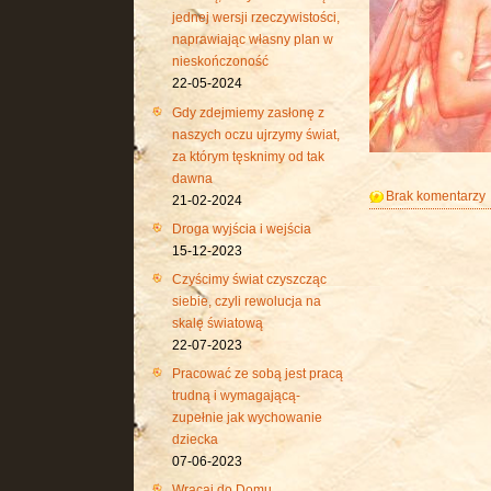
jednej wersji rzeczywistości,
naprawiając własny plan w
nieskończoność
22-05-2024
Gdy zdejmiemy zasłonę z
naszych oczu ujrzymy świat,
za którym tęsknimy od tak
dawna
Brak komentarzy
21-02-2024
Droga wyjścia i wejścia
15-12-2023
Czyścimy świat czyszcząc
siebie, czyli rewolucja na
skalę światową
22-07-2023
Pracować ze sobą jest pracą
trudną i wymagającą-
zupełnie jak wychowanie
dziecka
07-06-2023
Wracaj do Domu