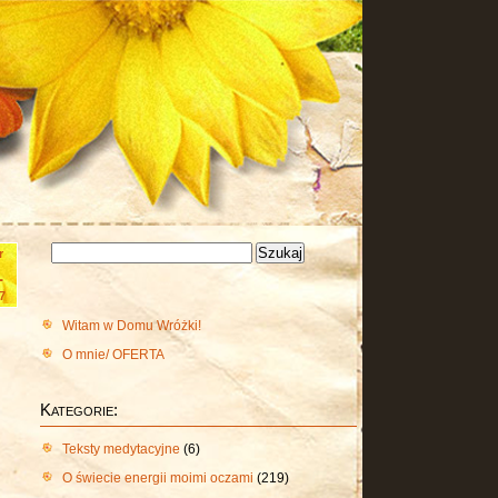
Szukaj:
r
1
7
Witam w Domu Wróżki!
O mnie/ OFERTA
Kategorie:
Teksty medytacyjne
(6)
O świecie energii moimi oczami
(219)