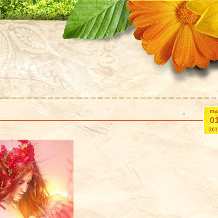
ma
0
201