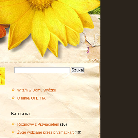
Szukaj:
i
7
6
Witam w Domu Wróżki!
O mnie/ OFERTA
Kategorie:
Rozmowy z Przyjacielem
(10)
Życie widziane przez pryzmat kart
(40)