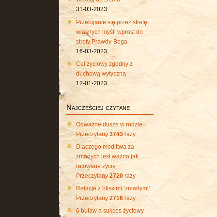
31-03-2023
Przebijanie się przez strefę
własnych myśli wprost do
strefy Prawdy-Boga
16-03-2023
Cel życiowy zgodny z
duchową wytyczną
12-01-2023
Najczęściej czytane
Odważne dusze w rodzie
Przeczytany
3743
razy
Dlaczego modlitwa za
zmarłych jest ważna jak
ratowane życie
Przeczytany
2720
razy
Relacje z bliskimi ‘zmarłymi’
Przeczytany
2716
razy
6 buław a sukces życiowy