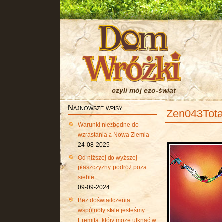
czyli mój ezo-świat
Najnowsze wpisy
Zen043Total
Warunki niezbędne do
wzrastania a Nowa Ziemia
24-08-2025
Od niższej do wyższej
płaszczyzny, podróż poza
siebie
09-09-2024
Bez doświadczenia
wspólnoty stale jesteśmy
Eremitą, który może utknąć w