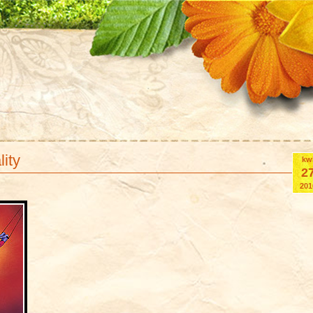
ity
kw
2
201