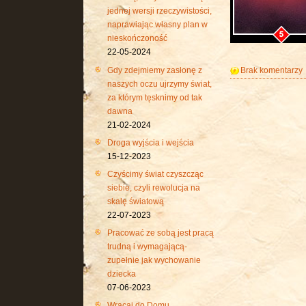
jednej wersji rzeczywistości,
naprawiając własny plan w
nieskończoność
22-05-2024
Gdy zdejmiemy zasłonę z
Brak komentarzy
naszych oczu ujrzymy świat,
za którym tęsknimy od tak
dawna
21-02-2024
Droga wyjścia i wejścia
15-12-2023
Czyścimy świat czyszcząc
siebie, czyli rewolucja na
skalę światową
22-07-2023
Pracować ze sobą jest pracą
trudną i wymagającą-
zupełnie jak wychowanie
dziecka
07-06-2023
Wracaj do Domu