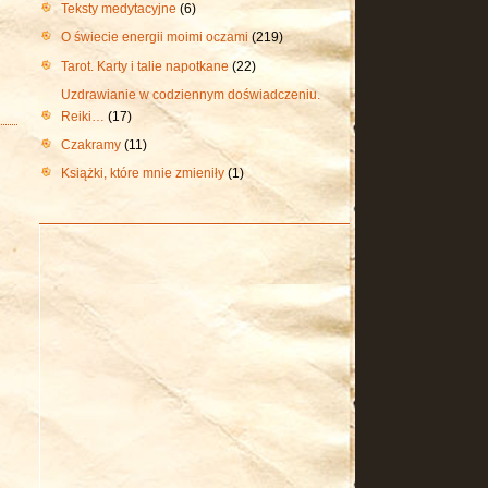
Teksty medytacyjne
(6)
O świecie energii moimi oczami
(219)
Tarot. Karty i talie napotkane
(22)
Uzdrawianie w codziennym doświadczeniu.
Reiki…
(17)
Czakramy
(11)
Książki, które mnie zmieniły
(1)