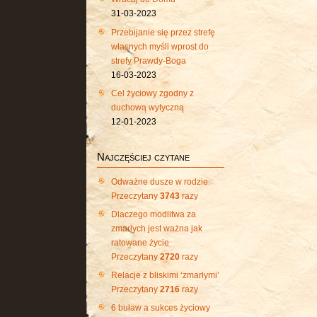
31-03-2023
Przebijanie się przez strefę
własnych myśli wprost do
strefy Prawdy-Boga
16-03-2023
Cel życiowy zgodny z
duchową wytyczną
12-01-2023
Najczęściej czytane
Odważne dusze w rodzie
Przeczytany
3743
razy
Dlaczego modlitwa za
zmarłych jest ważna jak
ratowane życie
Przeczytany
2720
razy
Relacje z bliskimi ‘zmarłymi’
Przeczytany
2716
razy
6 buław a sukces życiowy