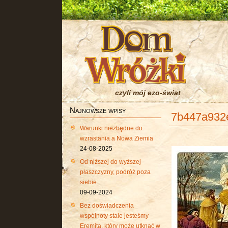
czyli mój ezo-świat
Najnowsze wpisy
7b447a932
Warunki niezbędne do
wzrastania a Nowa Ziemia
24-08-2025
Od niższej do wyższej
płaszczyzny, podróż poza
siebie
09-09-2024
Bez doświadczenia
wspólnoty stale jesteśmy
Eremitą, który może utknąć w