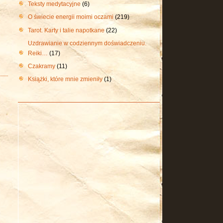
Teksty medytacyjne
(6)
O świecie energii moimi oczami
(219)
Tarot. Karty i talie napotkane
(22)
Uzdrawianie w codziennym doświadczeniu.
Reiki…
(17)
Czakramy
(11)
Książki, które mnie zmieniły
(1)