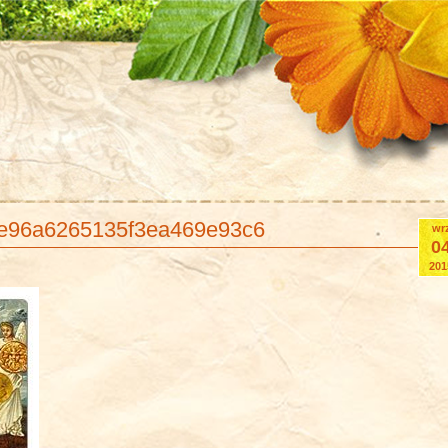
e96a6265135f3ea469e93c6
wr
0
201