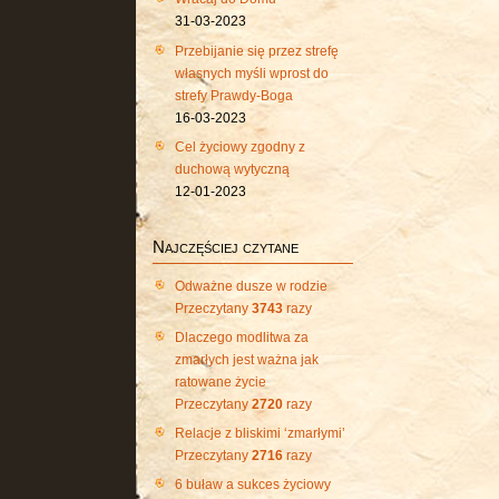
31-03-2023
Przebijanie się przez strefę
własnych myśli wprost do
strefy Prawdy-Boga
16-03-2023
Cel życiowy zgodny z
duchową wytyczną
12-01-2023
Najczęściej czytane
Odważne dusze w rodzie
Przeczytany
3743
razy
Dlaczego modlitwa za
zmarłych jest ważna jak
ratowane życie
Przeczytany
2720
razy
Relacje z bliskimi ‘zmarłymi’
Przeczytany
2716
razy
6 buław a sukces życiowy