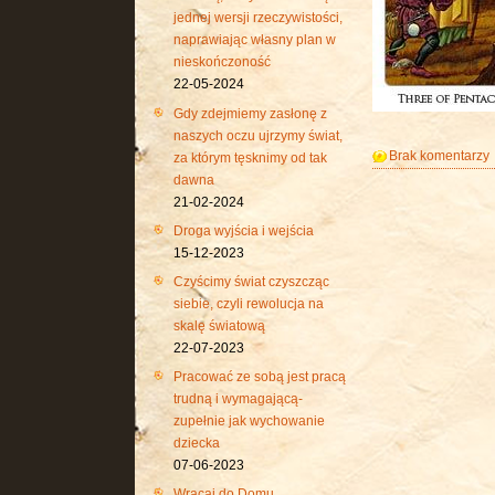
jednej wersji rzeczywistości,
naprawiając własny plan w
nieskończoność
22-05-2024
Gdy zdejmiemy zasłonę z
naszych oczu ujrzymy świat,
Brak komentarzy
za którym tęsknimy od tak
dawna
21-02-2024
Droga wyjścia i wejścia
15-12-2023
Czyścimy świat czyszcząc
siebie, czyli rewolucja na
skalę światową
22-07-2023
Pracować ze sobą jest pracą
trudną i wymagającą-
zupełnie jak wychowanie
dziecka
07-06-2023
Wracaj do Domu