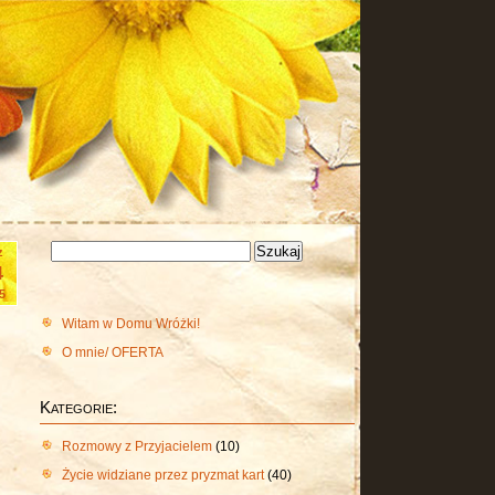
Szukaj:
z
4
5
Witam w Domu Wróżki!
O mnie/ OFERTA
Kategorie:
Rozmowy z Przyjacielem
(10)
Życie widziane przez pryzmat kart
(40)