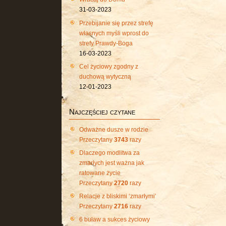
31-03-2023
Przebijanie się przez strefę
własnych myśli wprost do
strefy Prawdy-Boga
16-03-2023
Cel życiowy zgodny z
duchową wytyczną
12-01-2023
Najczęściej czytane
Odważne dusze w rodzie
Przeczytany
3743
razy
Dlaczego modlitwa za
zmarłych jest ważna jak
ratowane życie
Przeczytany
2720
razy
Relacje z bliskimi ‘zmarłymi’
Przeczytany
2716
razy
6 buław a sukces życiowy