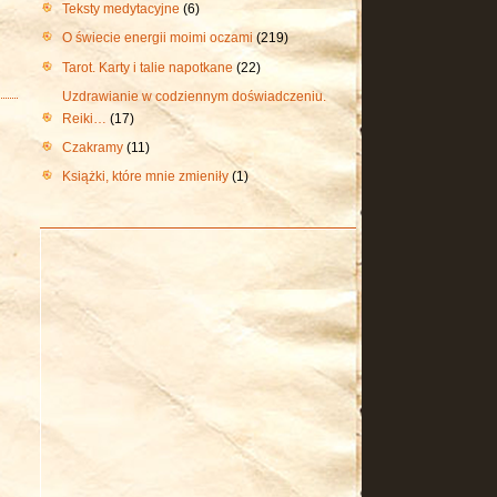
Teksty medytacyjne
(6)
O świecie energii moimi oczami
(219)
Tarot. Karty i talie napotkane
(22)
Uzdrawianie w codziennym doświadczeniu.
Reiki…
(17)
Czakramy
(11)
Książki, które mnie zmieniły
(1)