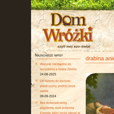
czyli mój ezo-świat
Najnowsze wpisy
drabina ani
Warunki niezbędne do
wzrastania a Nowa Ziemia
24-08-2025
Od niższej do wyższej
płaszczyzny, podróż poza
siebie
09-09-2024
Bez doświadczenia
wspólnoty stale jesteśmy
Eremitą, który może utknąć w