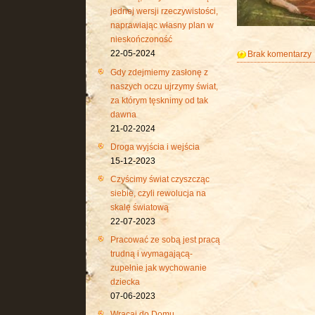
jednej wersji rzeczywistości,
naprawiając własny plan w
nieskończoność
22-05-2024
Brak komentarzy
Gdy zdejmiemy zasłonę z
naszych oczu ujrzymy świat,
za którym tęsknimy od tak
dawna
21-02-2024
Droga wyjścia i wejścia
15-12-2023
Czyścimy świat czyszcząc
siebie, czyli rewolucja na
skalę światową
22-07-2023
Pracować ze sobą jest pracą
trudną i wymagającą-
zupełnie jak wychowanie
dziecka
07-06-2023
Wracaj do Domu