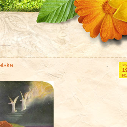
elska
gr
1
201