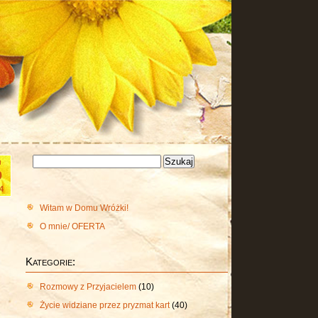
Szukaj:
u
9
4
Witam w Domu Wróżki!
O mnie/ OFERTA
Kategorie:
Rozmowy z Przyjacielem
(10)
Życie widziane przez pryzmat kart
(40)